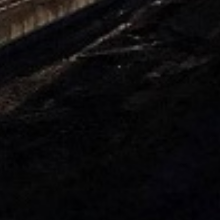
5kg
5. ARDENDO
6. BIG BEEF
7. Acoustic 1l
8. Bely acid 15-