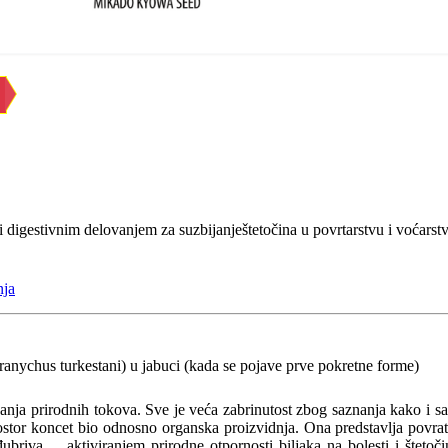
 digestivnim delovanjem za suzbijanještetočina u povrtarstvu i voćarst
nja
ranychus turkestani) u jabuci (kada se pojave prve pokretne forme)
nja prirodnih tokova. Sve je veća zabrinutost zbog saznanja kako i s
ostor koncet bio odnosno organska proizvidnja. Ona predstavlja povratak
đubriva ... aktiviranjem prirodne otpornosti biljaka na bolesti i štet