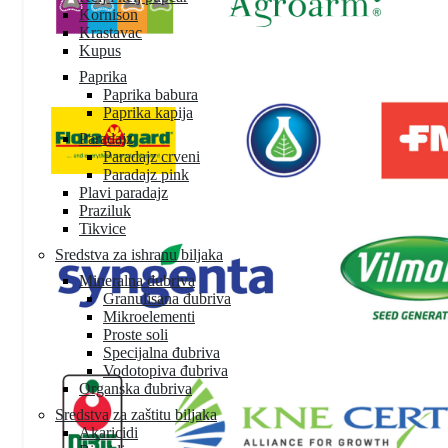
Kornison
Krastavac
Kupus
Paprika
Paprika babura
Paprika kapija
Paradajz
Paradajz crveni
Paradajz pink
Plavi paradajz
Praziluk
Tikvice
Sredstva za ishranu biljaka
Mineralna đubriva
Granulisana đubriva
Mikroelementi
Proste soli
Specijalna đubriva
Vodotopiva đubriva
Organska đubriva
Sredstva za zaštitu biljaka
Akaricidi