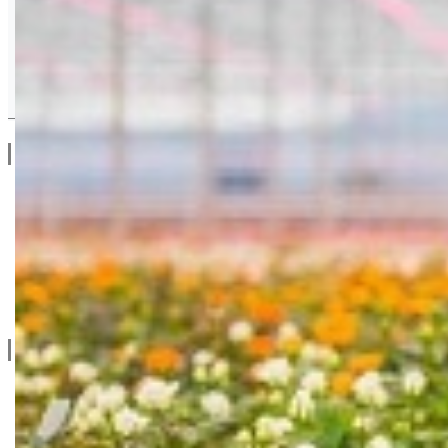
Drugi Proizvodi od Agroarm
Linkovi
O Nama
Katalozi
Blog
Projektovanje / Izgradnja
Informacije
Privatnost & Kolačići
Uslovi Korišćenja