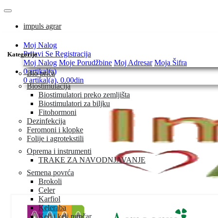
impuls agrar
Moj Nalog
Prijavi Se
Registracija
Kategorije
Moj Nalog
Moje Porudžbine
Moj Adresar
Moja Šifra
0 artikal(a)
Bio priča
0 artikal(a), 0.00din
Biostimulacija
Biostimulatori preko zemljišta
Biostimulatori za biljku
Fitohormoni
Dezinfekcija
Feromoni i klopke
Folije i agrotekstili
Oprema i instrumenti
TRAKE ZA NAVODNJAVANJE
Semena povrća
Brokoli
Celer
Karfiol
Keleraba
Kelj i kelj pupčar