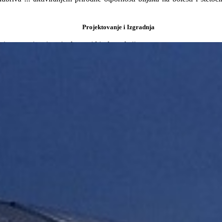
Projektovanje i Izgradnja
 preparatima izrazito bazne i kisele reakcije.
5º C
je
anja.