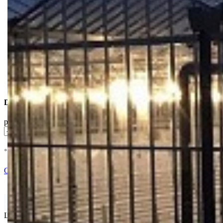
Dostupne Opcije
pakovanje
* U cenu je uracunat PDV *
Nema Na Stanju !
Ocenite i napišite preporuku
Isporuka Info
Limit za porudžbinu je
500.00 dinara
za isporuku na teritoriji Srbije