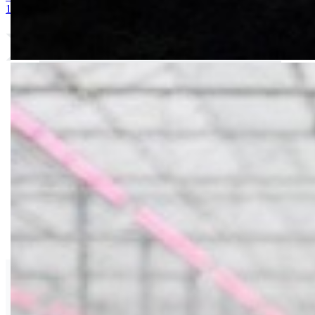
10-25 + 2MgO+ Me 25kg
9. BUCHAREST 2500S
10. CINKOS
Agroarm