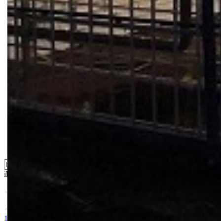
Bio priča
Biostimulacija
Dezinfekcija
Feromoni i klopke
Folije i agrotekstili
Oprema i instrumenti
Semena povrća
Sredstva za ishranu biljaka
Sredstva za zaštitu biljaka
Supstrati
Zaštita ... u 10 litara
ili probajte naprednu:
pretragu
1. MAGNEZIJUM SULFAT 25kg
2. AMONIUM SULFAT / vodoto