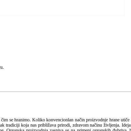
vu.
a čim se hranimo. Koliko konvencionlan način proizvodnje hrane utiče
 tradiciji koja nas približava prirodi, zdravom načinu življenja. Ideja
očine. Organska proizvodnja zasniva se na primeni organskih đubriva, 