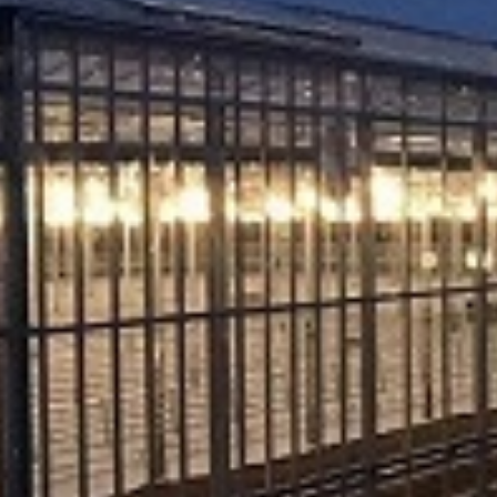
. Za inostranstvo, molimo da nas kontaktirate za informacije o ceni i m