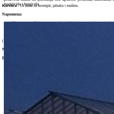
insekticida i fungicida.
Karenca
: 14 dana za krompir, jabuku i malinu.
Napomena:
Ne sme se mešati sa preparatima na bazi sumpora i kaptana, kao i
Preparat se ne primenjuje kada je spoljna temperatura viša od 2
Nije kompatabilan sa preparatima izrazito kisele i alkalne reakci
( kaptan i sumpor).
Ne sme se primenjivati u vreme leta pčela zbog opasnosti od trov
Pakovnje
: 5 ml, 50 ml, 100 ml i 1l