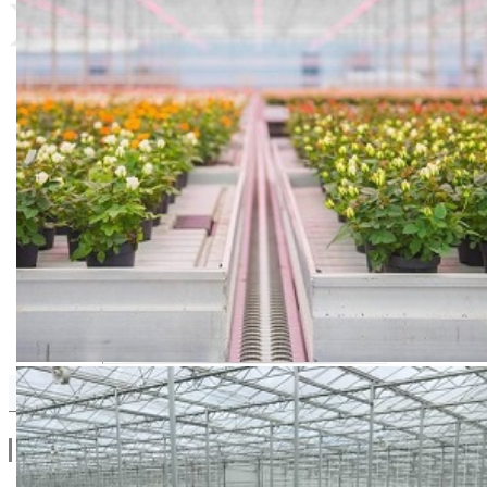
Kevin F₁ / Syngenta
Drugi Proizvodi od Kevin F₁ / Syngenta
Linkovi