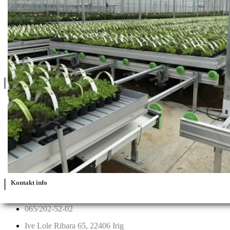
O Nama
Katalozi
Blog
Projektovanje / Izgradnja
Informacije
Privatnost & Kolačići
Uslovi Korišćenja
Dostava & Povraćaj
Mapa
Kontakt info
065/202-52-02
Ive Lole Ribara 65, 22406 Irig