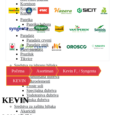
Kornison
Krastavac
Kupus
Paprika
Paprika babura
Paprika kapija
Paradajz
Paradajz crveni
Paradajz pink
Plavi paradajz
Praziluk
Tikvice
Sredstva za ishranu biljaka
Početna
Asortiman
Kevin F₁ / Syngenta
Mineralna đubriva
Granulisana đubriva
KEVIN
Mikroelementi
Proste soli
Specijalna đubriva
Vodotopiva đubriva
KEVIN
Organska đubriva
Sredstva za zaštitu biljaka
Akaricidi