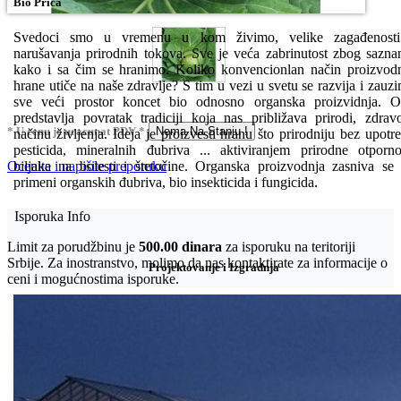
Bio Priča
Svedoci smo u vremenu u kom živimo, velike zagađenosti
narušavanja prirodnih tokova. Sve je veća zabrinutost zbog sazna
kako i sa čim se hranimo. Koliko konvencionlan način proizvod
hrane utiče na naše zdravlje? S tim u vezi u svetu se razvija i zauz
sve veći prostor koncet bio odnosno organska proizvidnja. 
predstavlja povratak tradiciji koja nas približava prirodi, zdra
* U cenu je uracunat PDV *
Nema Na Stanju !
načinu življenja. Ideja je proizvesti hranu što prirodniju bez upotr
pesticida, mineralnih đubriva ... aktiviranjem prirodne otporno
biljaka na bolesti i štetočine. Organska proizvodnja zasniva se
Ocenite i napišite preporuku
primeni organskih đubriva, bio insekticida i fungicida.
Isporuka Info
Limit za porudžbinu je
500.00 dinara
za isporuku na teritoriji
Srbije. Za inostranstvo, molimo da nas kontaktirate za informacije o
Projektovanje i Izgradnja
ceni i mogućnostima isporuke.
Bio priča
Biostimulacija
Dezinfekcija