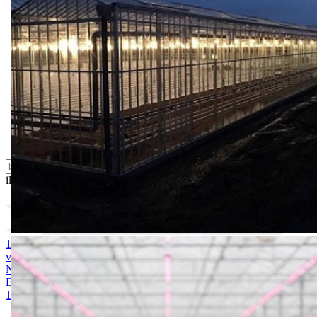
Feromoni i klopke
Folije i agrotekstili
Oprema i instrumenti
Semena povrća
Sredstva za ishranu biljaka
Sredstva za zaštitu biljaka
Supstrati
Zaštita ... u 10 litara
ili probajte naprednu:
pretragu
1. MAGNEZIJUM SULFAT 25kg
2. AMONIUM SULFAT /
vodotopivi 25kg
3. KALIJUM SULFAT 25kg
4. KALCIJUM
NITRAT 25kg
5. ARDENDO
6. BIG BEEF
7. Acoustic 1l
8.
Bely acid 15-10-25 + 2MgO+ Me 25kg
9. BUCHAREST 2500S
10. CINKOSAN