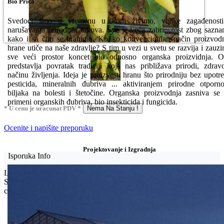
Bio Priča
Svedoci smo u vremenu u kom živimo, velike zagađenosti
narušavanja prirodnih tokova. Sve je veća zabrinutost zbog sazna
kako i sa čim se hranimo. Koliko konvencionlan način proizvod
hrane utiče na naše zdravlje? S tim u vezi u svetu se razvija i zauz
sve veći prostor koncet bio odnosno organska proizvidnja. 
predstavlja povratak tradiciji koja nas približava prirodi, zdra
načinu življenja. Ideja je proizvesti hranu što prirodniju bez upotr
pesticida, mineralnih đubriva ... aktiviranjem prirodne otporno
biljaka na bolesti i štetočine. Organska proizvodnja zasniva se
primeni organskih đubriva, bio insekticida i fungicida.
* U cenu je uracunat PDV *
Nema Na Stanju !
Ocenite i napišite preporuku
Projektovanje i Izgradnja
Isporuka Info
Limit za porudžbinu je
500.00 dinara
za isporuku na teritoriji
Srbije. Za inostranstvo, molimo da nas kontaktirate za informacije o
ceni i mogućnostima isporuke.
Bio priča