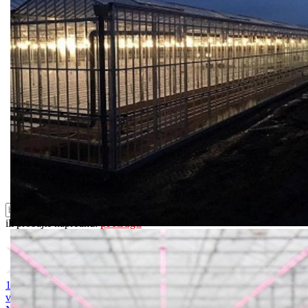
Biostimulacija
Dezinfekcija
Feromoni i klopke
Folije i agrotekstili
Oprema i instrumenti
Semena povrća
Sredstva za ishranu biljaka
Sredstva za zaštitu biljaka
Supstrati
Zaštita ... u 10 litara
ili probajte naprednu:
pretragu
1. MAGNEZIJUM SULFAT 25kg
2. AMONIUM SULFAT /
vodotopivi 25kg
3. KALIJUM SULFAT 25kg
4. KALCIJUM