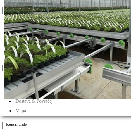
Linkovi
O Nama
Katalozi
Blog
Projektovanje / Izgradnja
Informacije
Privatnost & Kolačići
Uslovi Korišćenja
Dostava & Povraćaj
Mapa
Kontakt info