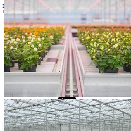
NITRAT 25kg
5. ARDENDO
6. BIG BEEF
7. Acoustic 1l
8.
Bely acid 15-10-25 + 2MgO+ Me 25kg
9. BUCHAREST 2500S
10. CINKOSAN
Vilmoran/ Mikado
Drugi Proizvodi od Vilmoran/ Mikado