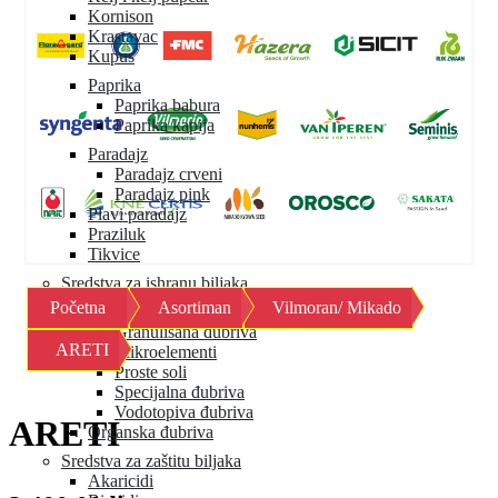
Kornison
Krastavac
Kupus
Paprika
Paprika babura
Paprika kapija
Paradajz
Paradajz crveni
Paradajz pink
Plavi paradajz
Praziluk
Tikvice
Sredstva za ishranu biljaka
Početna
Asortiman
Vilmoran/ Mikado
Mineralna đubriva
Granulisana đubriva
ARETI
Mikroelementi
Proste soli
Specijalna đubriva
Vodotopiva đubriva
ARETI
Organska đubriva
Sredstva za zaštitu biljaka
Akaricidi