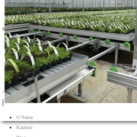
Seminis
Najpoznatija semenska kuća povrća na svetu.
Drugi Proizvodi od Seminis
Linkovi
O Nama
Katalozi