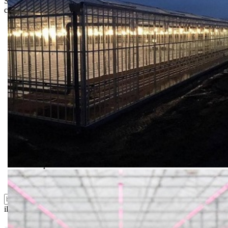
Srbije. Za inostranstvo, molimo da nas kontaktirate za informacije o
ceni i mogućnostima isporuke.
Bio priča
Biostimulacija
Dezinfekcija
Feromoni i klopke
Folije i agrotekstili
Oprema i instrumenti
Semena povrća
Sredstva za ishranu biljaka
Sredstva za zaštitu biljaka
Supstrati
Zaštita ... u 10 litara
ili probajte naprednu:
pretragu