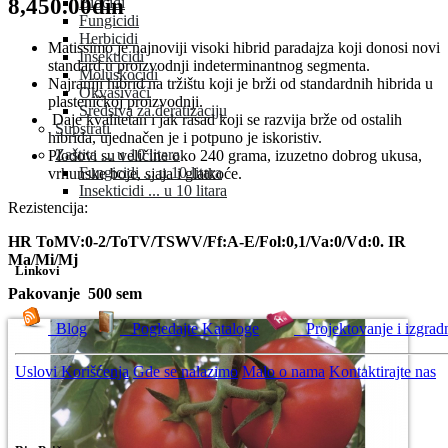
8,450.00din
Biocidi
Fungicidi
Herbicidi
Matissimo je najnoviji visoki hibrid paradajza koji donosi novi
Insekticidi
standard u proizvodnji indeterminantnog segmenta.
Moluskocidi
Najraniji hibrid na tržištu koji je brži od standardnih hibrida u
Okvašivači
plasteničkoj proizvodnji.
Sredstva za deratizaciju
Daje kvalitetan i jak rasad koji se razvija brže od ostalih
Supstrati
hibrida, ujednačen je i potpuno je iskoristiv.
Zaštita ... u 10 litara
Plodovi su veličine oko 240 grama, izuzetno dobrog ukusa,
Fungicidi ... u 10 litara
vrhunske boje, sjaja i glatkoće.
Insekticidi ... u 10 litara
Rezistencija:
HR ToMV:0-2/ToTV/TSWV/Ff:A-E/Fol:0,1/Va:0/Vd:0. IR
Ma/Mi/Mj
Linkovi
Pakovanje 500 sem
Blog
Pogledajte Kataloge
Projektovanje i izgrad
Uslovi Korišćenja
Gde se nalazimo
Malo o nama
Kontaktirajte nas