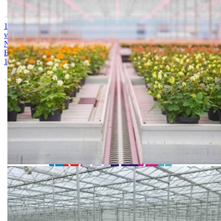
1. MAGNEZIJUM SULFAT 25kg
2. AMONIUM SULFAT /
vodotopivi 25kg
3. KALIJUM SULFAT 25kg
4. KALCIJUM
NITRAT 25kg
5. ARDENDO
6. BIG BEEF
7. Acoustic 1l
8.
Bely acid 15-10-25 + 2MgO+ Me 25kg
9. BUCHAREST 2500S
10. CINKOSAN