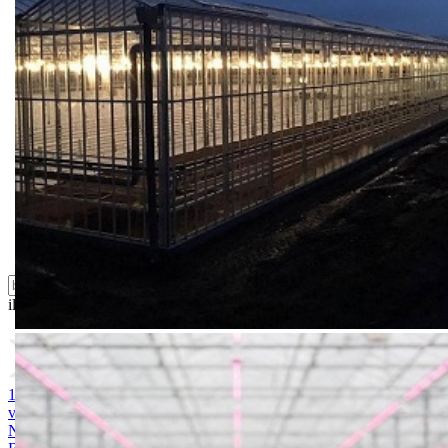
Biostimulacija
Dezinfekcija
Feromoni i klopke
Folije i agrotekstili
Oprema i instrumenti
Semena povrća
Sredstva za ishranu biljaka
Sredstva za zaštitu biljaka
Supstrati
Zaštita ... u 10 litara
ili probajte naprednu:
pretragu
1. MAGNEZIJUM SULFAT 25kg
2. AMONIUM SULFAT /
vodotopivi 25kg
3. KALIJUM SULFAT 25kg
4. KALCIJUM
NITRAT 25kg
5. ARDENDO
6. BIG BEEF
7. Acoustic 1l
8.