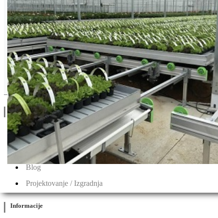
Drugi Proizvodi od Seminis
Linkovi
O Nama
Katalozi
Blog
Projektovanje / Izgradnja
Informacije