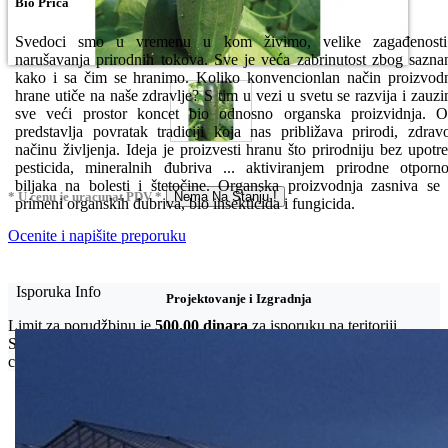
Bio Priča
Svedoci smo u vremenu u kom živimo, velike zagađenosti
narušavanja prirodnih tokova. Sve je veća zabrinutost zbog sazna
kako i sa čim se hranimo. Koliko konvencionlan način proizvod
hrane utiče na naše zdravlje? S tim u vezi u svetu se razvija i zauz
sve veći prostor koncet bio odnosno organska proizvidnja. 
predstavlja povratak tradiciji koja nas približava prirodi, zdra
načinu življenja. Ideja je proizvesti hranu što prirodniju bez upotr
pesticida, mineralnih đubriva ... aktiviranjem prirodne otporno
biljaka na bolesti i štetočine. Organska proizvodnja zasniva se
* U cenu je uracunat PDV *
Nema Na Stanju !
primeni organskih đubriva, bio insekticida i fungicida.
Ocenite i napišite preporuku
Isporuka Info
Projektovanje i Izgradnja
Limit za porudžbinu je
500.00 dinara
za isporuku na teritoriji
Srbije. Za inostranstvo, molimo da nas kontaktirate za informacije o
ceni i mogućnostima isporuke.
Bio priča