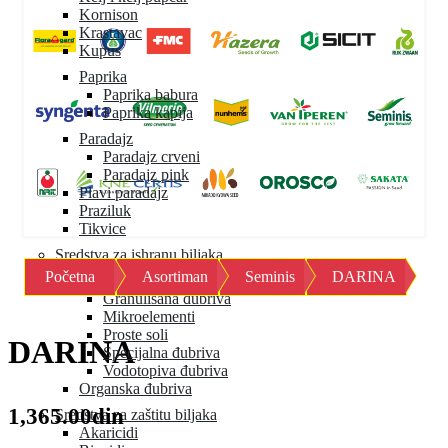
Kornison
Krastavac
Kupus
Paprika
Paprika babura
Paprika kapija
Paradajz
Paradajz crveni
Paradajz pink
Plavi paradajz
Praziluk
Tikvice
Sredstva za ishranu biljaka
Početna
Asortiman
Seminis
DARINA
Mineralna đubriva
Granulisana đubriva
Mikroelementi
Proste soli
DARINA
Specijalna đubriva
Vodotopiva đubriva
Organska đubriva
1,365.00din
Sredstva za zaštitu biljaka
Akaricidi