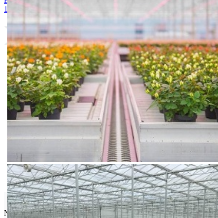
Bely acid 15-10-25 + 2MgO+ Me 25kg
9. BUCHAREST 2500S
10. CINKOSAN
Seminis
Najpoznatija semenska kuća povrća na svetu.