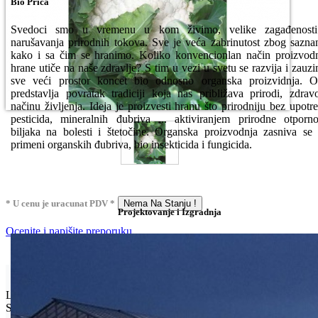
Bio Priča
Svedoci smo u vremenu u kom živimo, velike zagađenosti
narušavanja prirodnih tokova. Sve je veća zabrinutost zbog sazna
kako i sa čim se hranimo. Koliko konvencionlan način proizvod
hrane utiče na naše zdravlje? S tim u vezi u svetu se razvija i zauz
sve veći prostor koncet bio odnosno organska proizvidnja. 
predstavlja povratak tradiciji koja nas približava prirodi, zdra
načinu življenja. Ideja je proizvesti hranu što prirodniju bez upotr
pesticida, mineralnih đubriva ... aktiviranjem prirodne otporno
biljaka na bolesti i štetočine. Organska proizvodnja zasniva se
primeni organskih đubriva, bio insekticida i fungicida.
* U cenu je uracunat PDV *
Nema Na Stanju !
Projektovanje i Izgradnja
Ocenite i napišite preporuku
Isporuka Info
Limit za porudžbinu je
500.00 dinara
za isporuku na teritoriji
Srbije. Za inostranstvo, molimo da nas kontaktirate za informacije o