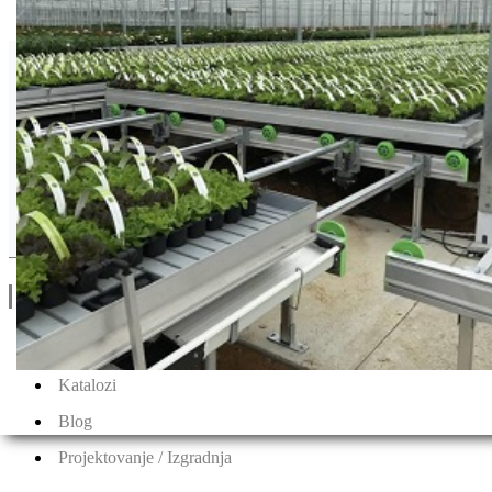
Syngenta
Drugi Proizvodi od Syngenta
Linkovi
O Nama
Katalozi
Blog
Projektovanje / Izgradnja