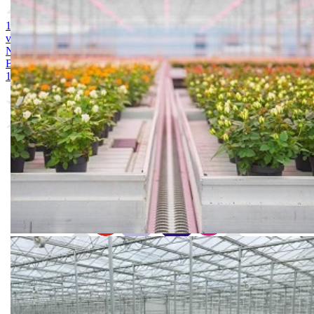
1. MAGNEZIJUM SULFAT 25kg
2. AMONIUM SULFAT /
vodotopivi 25kg
3. KALIJUM SULFAT 25kg
4. KALCIJUM
NITRAT 25kg
5. ARDENDO
6. BIG BEEF
7. Acoustic 1l
8.
Bely acid 15-10-25 + 2MgO+ Me 25kg
9. BUCHAREST 2500S
10. CINKOSAN