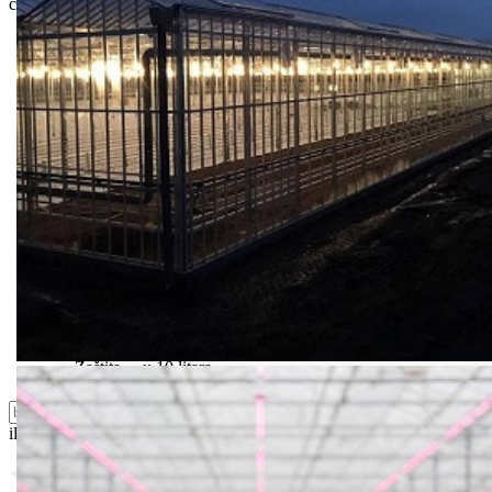
ceni i mogućnostima isporuke.
Bio priča
Biostimulacija
Dezinfekcija
Feromoni i klopke
Folije i agrotekstili
Oprema i instrumenti
Semena povrća
Sredstva za ishranu biljaka
Sredstva za zaštitu biljaka
Supstrati
Zaštita ... u 10 litara
ili probajte naprednu:
pretragu