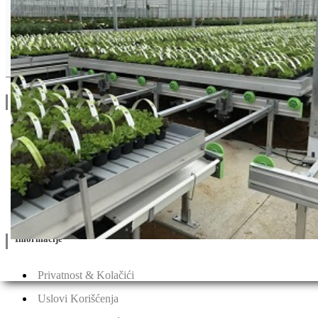
Drugi Proizvodi od Syngenta
Linkovi
O Nama
Katalozi
Blog
Projektovanje / Izgradnja
Informacije
Privatnost & Kolačići
Uslovi Korišćenja