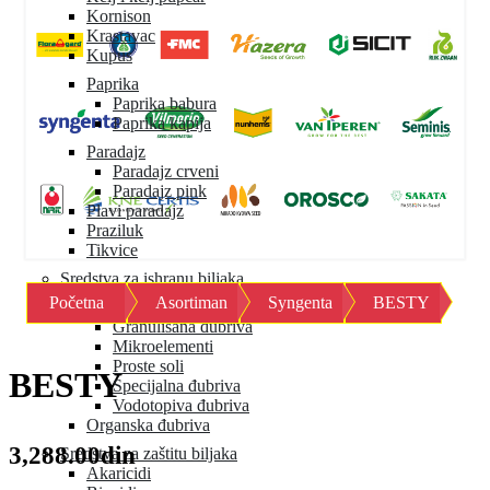
Kornison
Krastavac
Kupus
Paprika
Paprika babura
Paprika kapija
Paradajz
Paradajz crveni
Paradajz pink
Plavi paradajz
Praziluk
Tikvice
Sredstva za ishranu biljaka
Početna
Asortiman
Syngenta
BESTY
Mineralna đubriva
Granulisana đubriva
Mikroelementi
Proste soli
BESTY
Specijalna đubriva
Vodotopiva đubriva
Organska đubriva
3,288.00din
Sredstva za zaštitu biljaka
Akaricidi