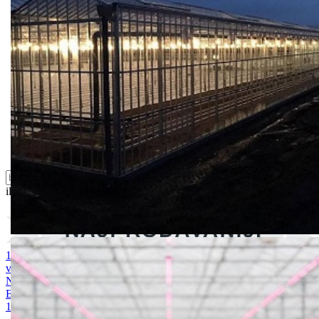
Feromoni i klopke
Folije i agrotekstili
Oprema i instrumenti
Semena povrća
Sredstva za ishranu biljaka
Sredstva za zaštitu biljaka
Supstrati
Zaštita ... u 10 litara
ili probajte naprednu:
pretragu
1. MAGNEZIJUM SULFAT 25kg
2. AMONIUM SULFAT /
vodotopivi 25kg
3. KALIJUM SULFAT 25kg
4. KALCIJUM
NITRAT 25kg
5. ARDENDO
6. BIG BEEF
7. Acoustic 1l
8.
Bely acid 15-10-25 + 2MgO+ Me 25kg
9. BUCHAREST 2500S
10. CINKOSAN