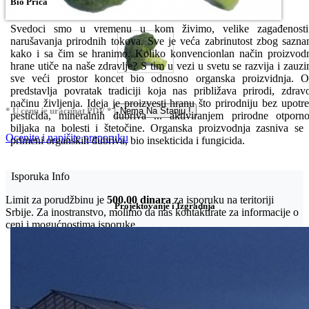
Bio Priča
Svedoci smo u vremenu u kom živimo, velike zagađenosti
narušavanja prirodnih tokova. Sve je veća zabrinutost zbog sazna
kako i sa čim se hranimo. Koliko konvencionlan način proizvod
hrane utiče na naše zdravlje? S tim u vezi u svetu se razvija i zauz
sve veći prostor koncet bio odnosno organska proizvidnja. 
predstavlja povratak tradiciji koja nas približava prirodi, zdra
načinu življenja. Ideja je proizvesti hranu što prirodniju bez upotr
* U cenu je uracunat PDV *
Nema Na Stanju !
pesticida, mineralnih đubriva ... aktiviranjem prirodne otporno
biljaka na bolesti i štetočine. Organska proizvodnja zasniva se
Ocenite i napišite preporuku
primeni organskih đubriva, bio insekticida i fungicida.
Isporuka Info
Limit za porudžbinu je
500.00 dinara
za isporuku na teritoriji
Projektovanje i Izgradnja
Srbije. Za inostranstvo, molimo da nas kontaktirate za informacije o
ceni i mogućnostima isporuke.
Bio priča
Biostimulacija
Dezinfekcija