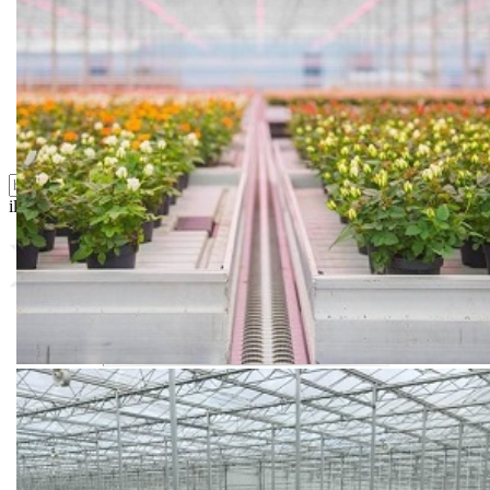
Semena povrća
Sredstva za ishranu biljaka
Sredstva za zaštitu biljaka
Supstrati
Zaštita ... u 10 litara
ili probajte naprednu:
pretragu