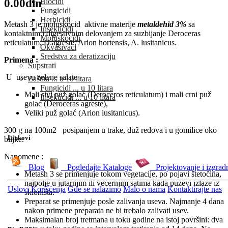
0.00din
Biocidi
Fungicidi
Herbicidi
Metash 3 je moluskocid aktivne materije
metaldehid 3%
sa
Insekticidi
kontaktnim i digestivnim delovanjem za suzbijanje Deroceras
Moluskocidi
reticulatum, D.agreste, Arion hortensis, A. lusitanicus.
Okvašivači
Sredstva za deratizaciju
Primena :
Supstrati
U usevu zelene salate
Zaštita ... u 10 litara
Fungicidi ... u 10 litara
Mali sivi puž golać (Deroceros reticulatum) i mali crni puž
Insekticidi ... u 10 litara
golać (Deroceras agreste),
Veliki puž golać (Arion lusitanicus).
300 g na 100m2 posipanjem u trake, duž redova i u gomilice oko
Linkovi
biljke.
Napomene :
Blog
Pogledajte Kataloge
Projektovanje i izgrad
Metash 3 se primenjuje tokom vegetacije, po pojavi štetočina,
najbolje u jutarnjim ili večernjim satima kada puževi izlaze iz
Uslovi Korišćenja
Gde se nalazimo
Malo o nama
Kontaktirajte nas
skloništa.
Preparat se primenjuje posle zalivanja useva. Najmanje 4 dana
nakon primene preparata ne bi trebalo zalivati usev.
Maksimalan broj tretmana u toku godine na istoj površini: dva