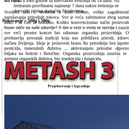
puta u toku godine sa intervalom tretiranja od 14 dana. Na
Bio Priča
tretiranim površinama najmanje 7 dana nakon tretiranja ne
dozvoliti pristup domaćim životinjama.
Svedoci smo u vremenu u kom živimo, velike zagađenosti
narušavanja prirodnih tokova. Sve je veća zabrinutost zbog sazna
Pakovanje : 100g i 500g
kako i sa čim se hranimo. Koliko konvencionlan način proizvod
hrane utiče na naše zdravlje? S tim u vezi u svetu se razvija i zauz
sve veći prostor koncet bio odnosno organska proizvidnja. 
predstavlja povratak tradiciji koja nas približava prirodi, zdra
načinu življenja. Ideja je proizvesti hranu što prirodniju bez upotr
pesticida, mineralnih đubriva ... aktiviranjem prirodne otporno
biljaka na bolesti i štetočine. Organska proizvodnja zasniva se
primeni organskih đubriva, bio insekticida i fungicida.
Projektovanje i Izgradnja