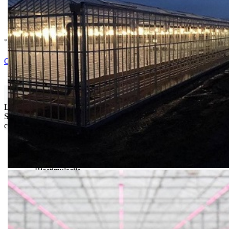
* U cenu je uracunat PDV *
Nema Na Stanju !
Ocenite i napišite preporuku
Isporuka Info
Limit za porudžbinu je
500.00 dinara
za isporuku na teritoriji
Srbije. Za inostranstvo, molimo da nas kontaktirate za informacije o
ceni i mogućnostima isporuke.
Bio priča
Biostimulacija
Dezinfekcija
Feromoni i klopke
Folije i agrotekstili
Oprema i instrumenti