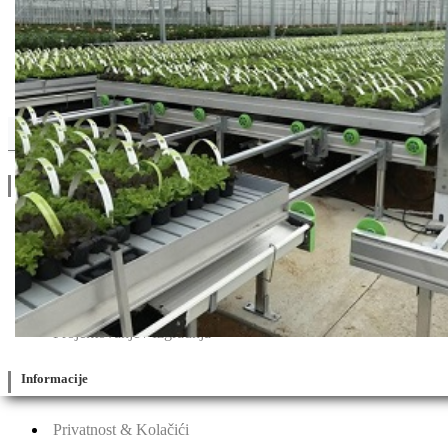
Sharda
Drugi Proizvodi od Sharda
Linkovi
O Nama
Katalozi
Blog
Projektovanje / Izgradnja
Informacije
Privatnost & Kolačići