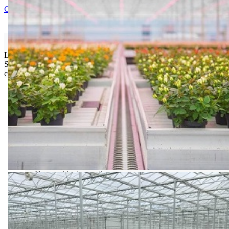
Ocenite i napišite preporuku
Isporuka Info
Limit za porudžbinu je
500.00 dinara
za isporuku na teritoriji
Srbije. Za inostranstvo, molimo da nas kontaktirate za informacije o
ceni i mogućnostima isporuke.
Bio priča
Biostimulacija
Dezinfekcija
Feromoni i klopke
Folije i agrotekstili
Oprema i instrumenti
Semena povrća
Sredstva za ishranu biljaka
Sredstva za zaštitu biljaka
Supstrati