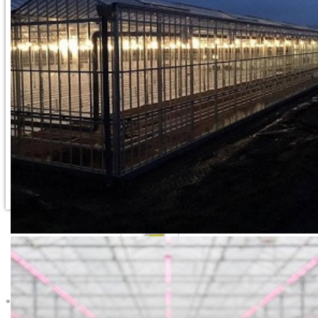
* U cenu je uracunat PDV *
Dodaj u Korpu