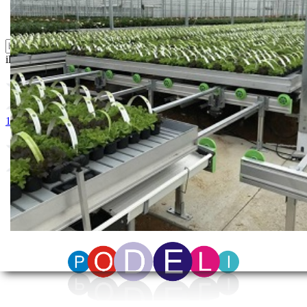
Zaštita ... u 10 litara
ili probajte naprednu:
pretragu
1. Iperen WAKE – up
2. Iperen IPE ®Tečnost