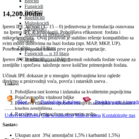
Biocidi
Fungicidi
Herbicidi
14,200.00din
Insekticidi
Moluskocidi
Iperen IPE tečnost (3 - 15 – 0) jedinstvena je formulacija osnovana
Okvašivači
na Iperen IPE ® tehnologiji. Poboljšava efikasnost fosfata i
Sredstva za deratizaciju
mikroelemenata. Ovaj proizvod je stabilno rešenje kompatibilno sa
Supstrati
svim mono đubrivima na bazi fosfata (npr. MAP, MKP, UP).
Zaštita ... u 10 litara
Posebno je pogodan tokom prve polovine vegetacije.
Fungicidi ... u 10 litara
Insekticidi ... u 10 litara
Iperen IPE ®
tehnologija u ovoj formuli oslobađa fosfate vezane za
zemljište i sprečava taloženje nove količine primenjenih fosfata.
Učinak IPE dokazan je u mnogim ispitivanjima kroz oglede
direktno u proizvodnji voća, povrća i ratarskih useva .
Linkovi
Poboljšava rast korena i izdanaka sa kvalitetnim pupoljcima
Pojačava opštu vitalnost biljke
Blog
Pogledajte Kataloge
Projektovanje i izgrad
Povećava efikasnost upotrebe hranjivih sastojaka u alkalnim i
kiselim zemljištima
Razvijen za fertigacijuna otvorenim polju.
Uslovi Korišćenja
Gde se nalazimo
Malo o nama
Kontaktirajte nas
Sastav:
Ukupan azot 3%( amonijačni 1,5% i karbamid 1,5%)