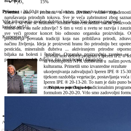
Bio Priča
P₂O₅ 15%
Primena :
30-50 lit po ha u voćarstvu, povrtarstvu i ratarstvu.
Svedoci smo u vremenu u kom živimo, velike zagađenosti
narušavanja prirodnih tokova. Sve je veća zabrinutost zbog sazna
Više informacija možete dobiti u katalogu Van Iperena (pogledaj
kako i sa čim se hranimo. Koliko konvencionlan način proizvod
katalog str.51).
hrane utiče na naše zdravlje? S tim u vezi u svetu se razvija i zauz
sve veći prostor koncet bio odnosno organska proizvidnja. 
Komentar više ...
predstavlja povratak tradiciji koja nas približava prirodi, zdra
načinu življenja. Ideja je proizvesti hranu što prirodniju bez upotr
pesticida, mineralnih đubriva ... aktiviranjem prirodne otporno
biljaka na bolesti i štetočine. Organska proizvodnja zasniva se
„Izvršili smo celovit program s Iperen IPE ® t
primeni organskih đubriva, bio insekticida i fungicida.
sa vodotopivim NPK đubrivima u našim povrt
kulturama. Primetili smo izvanredne rezultate
ukorjenjivanja zahvaljujući Iperen IPE ® 15-30
tijekom razdoblja vegetacije, postavljanja voća i
Iperen IPE ® 20-13-20. To nam je dalo puno b
rezultate, u poređenju s tradicionalnim progra
Projektovanje i Izgradnja
formulom 20-20-20. Vrlo smo zadovoljni form
IPE ® . "
*Yasin El Chebbi
* Agronom, područje Regueba Tunis( izvor
/www.vaniperen.com)