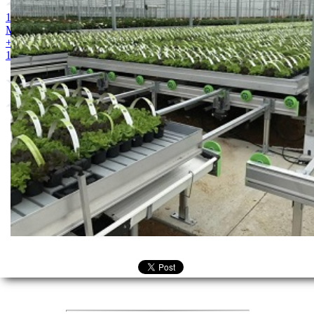
1. Bely acid 15-10-25 + 2MgO+ Me 25kg
2. Ubinas 20-20-20 +
Me 25kg
3. Iperen IPE 13-32-13 + Me 25kg
4. Achtang 32-10-10
+ Me 25kg
5. Iperen IPE 20-13-20 + Me 25kg
6. WS NPK
13:7:24 + 2MgO +7 CaO + ME