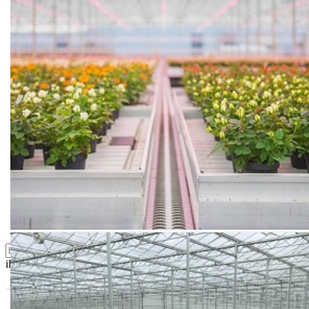
Bio priča
Biostimulacija
Dezinfekcija
Feromoni i klopke
Folije i agrotekstili
Oprema i instrumenti
Semena povrća
Sredstva za ishranu biljaka
Sredstva za zaštitu biljaka
Supstrati
Zaštita ... u 10 litara
ili probajte naprednu:
pretragu