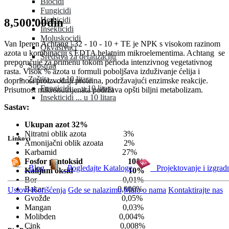
Biocidi
Fungicidi
Herbicidi
8,500.00din
Insekticidi
Moluskocidi
Van Iperen Achtang | 32 - 10 - 10 + TE je NPK s visokom razinom
Okvašivači
azota u kombinaciji s EDTA helatnim mikroelementima. Achtang se
Sredstva za deratizaciju
preporučuje za primenu tokom perioda intenzivnog vegetativnog
Supstrati
rasta. Visok % azota u formuli poboljšava izduživanje ćelija i
Zaštita ... u 10 litara
doprinosi proizvodnji proteina, podržavajući enzimske reakcije.
Fungicidi ... u 10 litara
Prisutnost mikronutrijenata podržava opšti biljni metabolizam.
Insekticidi ... u 10 litara
Sastav:
Ukupan azot 32%
Nitratni oblik azota 3%
Linkovi
Amonijačni oblik azoata 2%
Karbamid 27%
Fosfor pentoksid 10%
Blog
Pogledajte Kataloge
Projektovanje i izgrad
Kalijum oksid 10%
Bor 0,01%
Bakar 0,006%
Uslovi Korišćenja
Gde se nalazimo
Malo o nama
Kontaktirajte nas
Gvožđe 0,05%
Mangan 0,03%
Molibden 0,004%
Cink 0,008%