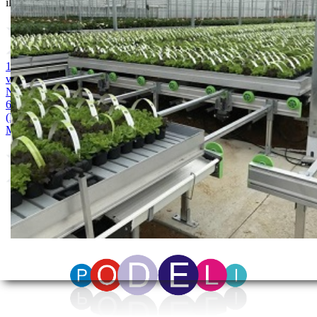
ili probajte naprednu:
pretragu
1. MAGNEZIJUM SULFAT 25kg
2. AMONIUM SULFAT /
vodotopivi 25kg
3. KALIJUM SULFAT 25kg
4. KALCIJUM
NITRAT 25kg
5. AMONIJUM NITRAT 18% TEČNOST 25 kg
6. KALIJUM NITRAT 25kg
7. MONOKALIJUM FOSFAT
(MKP) 25kg
8. MONOAMONIJUMFOSFAT(MAP) 25 kg
9.
MAGNEZIJUM NITRAT 25kg