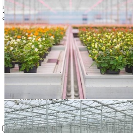
Limit za porudžbinu je
500.00 dinara
za isporuku na teritoriji
Srbije. Za inostranstvo, molimo da nas kontaktirate za informacije o
ceni i mogućnostima isporuke.
Bio priča
Biostimulacija
Dezinfekcija
Feromoni i klopke
Folije i agrotekstili
Oprema i instrumenti
Semena povrća
Sredstva za ishranu biljaka
Sredstva za zaštitu biljaka
Supstrati
Zaštita ... u 10 litara