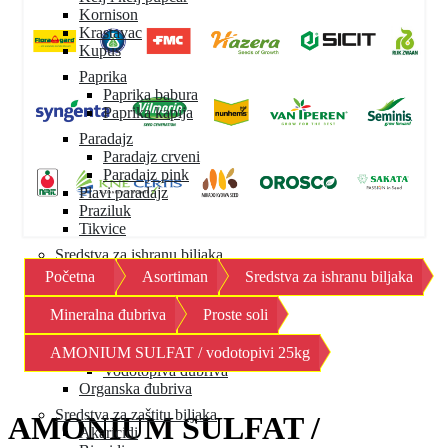
Kornison
Krastavac
Kupus
Paprika
Paprika babura
Paprika kapija
Paradajz
Paradajz crveni
Paradajz pink
Plavi paradajz
Praziluk
Tikvice
Sredstva za ishranu biljaka
Početna
Asortiman
Sredstva za ishranu biljaka
Mineralna đubriva
Granulisana đubriva
Mineralna đubriva
Proste soli
Mikroelementi
Proste soli
AMONIUM SULFAT / vodotopivi 25kg
Specijalna đubriva
Vodotopiva đubriva
Organska đubriva
Sredstva za zaštitu biljaka
AMONIUM SULFAT /
Akaricidi