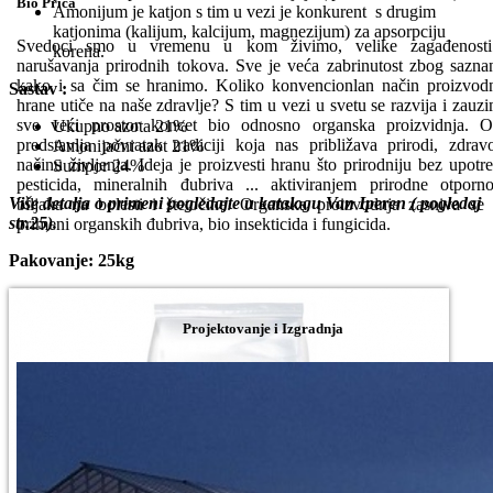
Bio Priča
Amonijum je katjon s tim u vezi je konkurent s drugim
katjonima (kalijum, kalcijum, magnezijum) za apsorpciju
Svedoci smo u vremenu u kom živimo, velike zagađenosti
korena.
narušavanja prirodnih tokova. Sve je veća zabrinutost zbog sazna
kako i sa čim se hranimo. Koliko konvencionlan način proizvod
Sastav :
hrane utiče na naše zdravlje? S tim u vezi u svetu se razvija i zauz
sve veći prostor koncet bio odnosno organska proizvidnja. 
Ukupno azota 21%
predstavlja povratak tradiciji koja nas približava prirodi, zdra
Amonijačni azot 21%
načinu življenja. Ideja je proizvesti hranu što prirodniju bez upotr
Sumpor 24%
pesticida, mineralnih đubriva ... aktiviranjem prirodne otporno
Više detalja o primeni pogledajte u katalogu Van Iperen ( pogledaj
biljaka na bolesti i štetočine. Organska proizvodnja zasniva se
str.25).
primeni organskih đubriva, bio insekticida i fungicida.
Pakovanje: 25kg
Projektovanje i Izgradnja