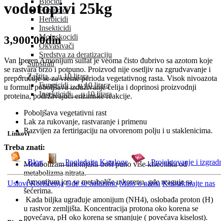
Biocidi
vodotopivi 25kg
Fungicidi
Herbicidi
Insekticidi
Moluskocidi
3,900.00din
Okvašivači
Sredstva za deratizaciju
Van Iperen Amonijum sulfat je veoma čisto đubrivo sa azotom koje
Supstrati
se rastvara brzo i potpuno. Proizvod nije osetljiv na zgrudvavanje i
Zaštita ... u 10 litara
preporučuje se za vreme perioda vegetativnog rasta. Visok nivoazota
Fungicidi ... u 10 litara
u formuli poboljšava izduživanje ćelija i doprinosi proizvodnji
Insekticidi ... u 10 litara
proteina, podržavajući enzimske reakcije.
Poboljšava vegetativni rast
Lak za rukovanje, rastvaranje i primenu
Razvijen za fertirigaciju na otvorenom polju i u staklenicima.
Linkovi
Treba znati:
Blog
Pogledajte Kataloge
Projektovanje i izgrad
Metabolizam amonijaka troši puno više kiseonika od
metabolizma nitrata.
Amonijum jon se metaboliše u korenu, gde reaguje sa
Uslovi Korišćenja
Gde se nalazimo
Malo o nama
Kontaktirajte nas
šećerima.
Kada biljka ugrađuje amonijum (NH4), oslobađa proton (H)
u rastvor zemljišta. Koncentracija protona oko korena se
povećava, pH oko korena se smanjuje ( povećava kiselost).