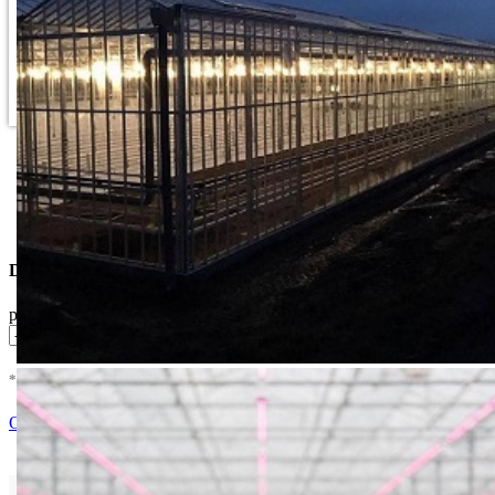
Dostupne Opcije
pakovanje
* U cenu je uracunat PDV *
Nema Na Stanju !
Ocenite i napišite preporuku
Isporuka Info