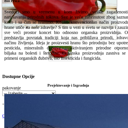
Bio Priča
Svedoci smo u vremenu u kom živimo, velike zagađenosti
narušavanja prirodnih tokova. Sve je veća zabrinutost zbog sazna
kako i sa čim se hranimo. Koliko konvencionlan način proizvod
hrane utiče na naše zdravlje? S tim u vezi u svetu se razvija i zauz
sve veći prostor koncet bio odnosno organska proizvidnja. 
predstavlja povratak tradiciji koja nas približava prirodi, zdra
načinu življenja. Ideja je proizvesti hranu što prirodniju bez upotr
pesticida, mineralnih đubriva ... aktiviranjem prirodne otporno
biljaka na bolesti i štetočine. Organska proizvodnja zasniva se
primeni organskih đubriva, bio insekticida i fungicida.
Dostupne Opcije
Projektovanje i Izgradnja
pakovanje
* U cenu je uracunat PDV *
Nema Na Stanju !
Ocenite i napišite preporuku