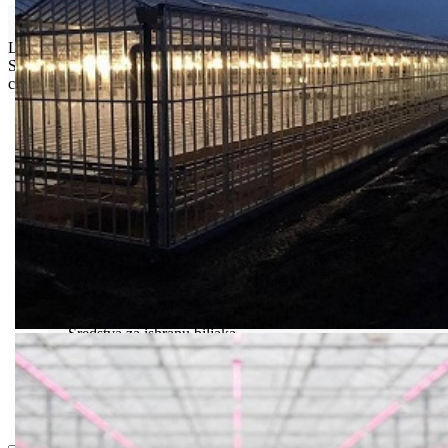
Isporuka Info
Limit za porudžbinu je
500.00 dinara
za isporuku na teritoriji
Srbije. Za inostranstvo, molimo da nas kontaktirate za informacije o
ceni i mogućnostima isporuke.
Bio priča
Biostimulacija
Dezinfekcija
Feromoni i klopke
Folije i agrotekstili
Oprema i instrumenti
Semena povrća
Sredstva za ishranu biljaka
Sredstva za zaštitu biljaka
Supstrati
Zaštita ... u 10 litara