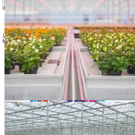
ili probajte naprednu:
pretragu
1. CRVENO ZLATO 25g
2. FORTESSE
3. ARIADNI 500s
4.
KAMELEON
5. KAPTUR
6. NEMESIS