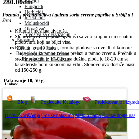
280.00din
Biocidi
Fungicidi
Herbicidi
Poznata , prepoznatljiva i gajena sorta crvene paprike u Srbiji a i
Insekticidi
šire!
Moluskocidi
Okvašivači
Krupna i mesnata ajvaruša.
Sredstva za deratizaciju
Slonovo uvo je paprika ajvaruša sa vrlo krupnim i mesnatim
Supstrati
plodovima koji na biljci vise.
Biljka je veoma bujna, formira plodove sa dve ili tri komore.
Zaštita ... u 10 litara
Boja ploda iz tamno zelene prelazi u tamno crvenu. Prečnik u
Fungicidi ... u 10 litara
središnom delu je 10-12 cm a dužina ploda je 18-20 cm sa
Insekticidi ... u 10 litara
karakterističnom kukicom na vrhu. Slonovo uvo dostiže masu
od 150-250 g.
Pakovanje 10, 50 g.
Linkovi
Blog
Pogledajte Kataloge
Projektovanje i izgrad
Uslovi Korišćenja
Gde se nalazimo
Malo o nama
Kontaktirajte nas