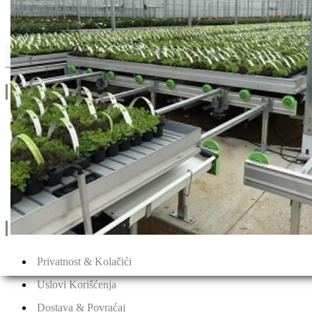
Srbija
Drugi Proizvodi od Srbija
Linkovi
O Nama
Katalozi
Blog
Projektovanje / Izgradnja
Informacije
Privatnost & Kolačići
Uslovi Korišćenja
Dostava & Povraćaj