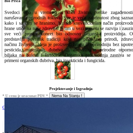
Bio Priča
Svedoci smo u vremenu u kom živimo, velike zagađenosti
narušavanja prirodnih tokova. Sve je veća zabrinutost zbog sazna
kako i sa čim se hranimo. Koliko konvencionlan način proizvod
hrane utiče na naše zdravlje? S tim u vezi u svetu se razvija i zauz
sve veći prostor koncet bio odnosno organska proizvidnja. 
predstavlja povratak tradiciji koja nas približava prirodi, zdra
načinu življenja. Ideja je proizvesti hranu što prirodniju bez upotr
pesticida, mineralnih đubriva ... aktiviranjem prirodne otporno
biljaka na bolesti i štetočine. Organska proizvodnja zasniva se
primeni organskih đubriva, bio insekticida i fungicida.
Projektovanje i Izgradnja
* U cenu je uracunat PDV *
Nema Na Stanju !
Ocenite i napišite preporuku
Isporuka Info