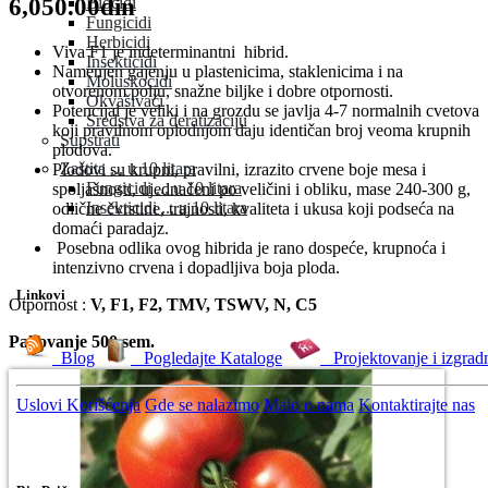
6,050.00din
Biocidi
Fungicidi
Herbicidi
Viva F1 je indeterminantni hibrid.
Insekticidi
Namenjen gajenju u plastenicima, staklenicima i na
Moluskocidi
otvorenom polju, snažne biljke i dobre otpornosti.
Okvašivači
Potencijal je veliki i na grozdu se javlja 4-7 normalnih cvetova
Sredstva za deratizaciju
koji pravilnom oplodnjom daju identičan broj veoma krupnih
Supstrati
plodova.
Zaštita ... u 10 litara
Plodovi su krupni, pravilni, izrazito crvene boje mesa i
Fungicidi ... u 10 litara
spoljašnosti, ujednačeni po veličini i obliku, mase 240-300 g,
Insekticidi ... u 10 litara
odlične čvrstine, trajnosti, kvaliteta i ukusa koji podseća na
domaći paradajz.
Posebna odlika ovog hibrida je rano dospeće, krupnoća i
intenzivno crvena i dopadljiva boja ploda.
Linkovi
Otpornost :
V, F1, F2, TMV, TSWV, N, C5
Pakovanje 500 sem.
Blog
Pogledajte Kataloge
Projektovanje i izgrad
Uslovi Korišćenja
Gde se nalazimo
Malo o nama
Kontaktirajte nas