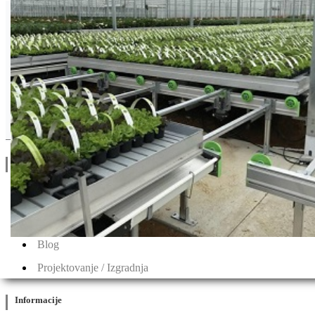
Nirit seeds
Drugi Proizvodi od Nirit seeds
Linkovi
O Nama
Katalozi
Blog
Projektovanje / Izgradnja
Informacije