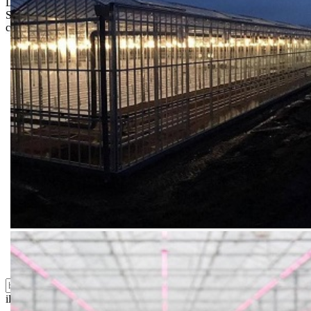
Limit za porudžbinu je
500.00 dinara
za isporuku na teritoriji
Srbije. Za inostranstvo, molimo da nas kontaktirate za informacije o
ceni i mogućnostima isporuke.
Bio priča
Biostimulacija
Dezinfekcija
Feromoni i klopke
Folije i agrotekstili
Oprema i instrumenti
Semena povrća
Sredstva za ishranu biljaka
Sredstva za zaštitu biljaka
Supstrati
Zaštita ... u 10 litara
ili probajte naprednu:
pretragu