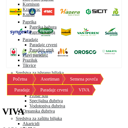
Kornison
Krastavac
Kupus
Paprika
Paprika babura
Paprika kapija
Paradajz
Paradajz crveni
Paradajz pink
Plavi paradajz
Praziluk
Tikvice
Sredstva za ishranu biljaka
Početna
Asortiman
Semena povrća
Mineralna đubriva
Granulisana đubriva
Paradajz
Paradajz crveni
VIVA
Mikroelementi
Proste soli
Specijalna đubriva
Vodotopiva đubriva
VIVA
Organska đubriva
Sredstva za zaštitu biljaka
Akaricidi