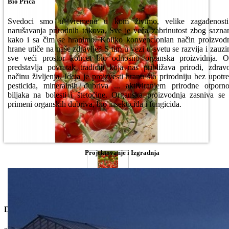
Bio Priča
Svedoci smo u vremenu u kom živimo, velike zagađenosti
narušavanja prirodnih tokova. Sve je veća zabrinutost zbog sazna
kako i sa čim se hranimo. Koliko konvencionlan način proizvod
hrane utiče na naše zdravlje? S tim u vezi u svetu se razvija i zauz
sve veći prostor koncet bio odnosno organska proizvidnja. 
predstavlja povratak tradiciji koja nas približava prirodi, zdra
načinu življenja. Ideja je proizvesti hranu što prirodniju bez upotr
pesticida, mineralnih đubriva ... aktiviranjem prirodne otporno
biljaka na bolesti i štetočine. Organska proizvodnja zasniva se
primeni organskih đubriva, bio insekticida i fungicida.
Projektovanje i Izgradnja
Dostupne Opcije