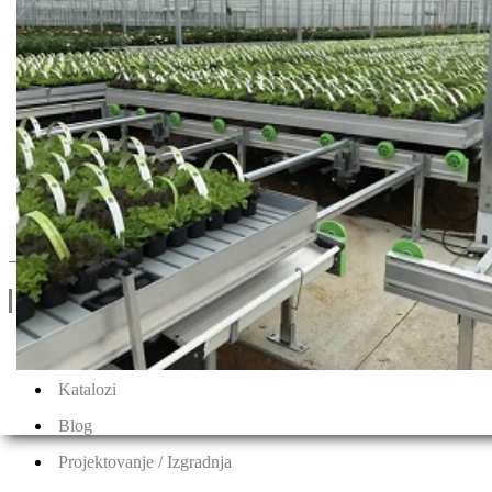
Clause
Drugi Proizvodi od Clause
Linkovi
O Nama
Katalozi
Blog
Projektovanje / Izgradnja