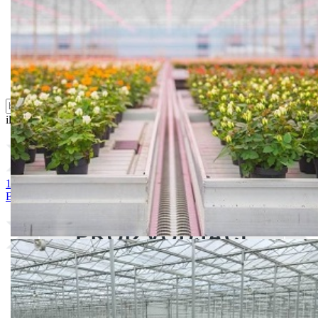
Semena povrća
Sredstva za ishranu biljaka
Sredstva za zaštitu biljaka
Supstrati
Zaštita ... u 10 litara
ili probajte naprednu:
pretragu
1. BIG BEEF
2. OPTIMA
3. RUNNER
4. PINK ROCK
5.
BOBCAT
6. VIVA
7. CELLO
8. MIRSINI
9. PINK HEART