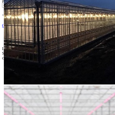
pakovanje
* U cenu je uracunat PDV *
Nema Na Stanju !
Ocenite i napišite preporuku
Isporuka Info
Limit za porudžbinu je
500.00 dinara
za isporuku na teritoriji
Srbije. Za inostranstvo, molimo da nas kontaktirate za informacije o
ceni i mogućnostima isporuke.
Bio priča
Biostimulacija
Dezinfekcija
Feromoni i klopke
Folije i agrotekstili
Oprema i instrumenti