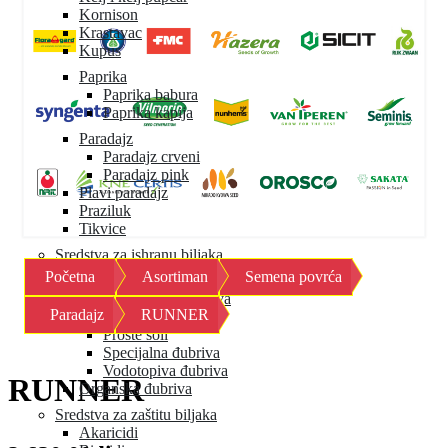
Kornison
Krastavac
Kupus
Paprika
Paprika babura
Paprika kapija
Paradajz
Paradajz crveni
Paradajz pink
Plavi paradajz
Praziluk
Tikvice
Sredstva za ishranu biljaka
Početna
Asortiman
Semena povrća
Mineralna đubriva
Granulisana đubriva
Paradajz
RUNNER
Mikroelementi
Proste soli
Specijalna đubriva
Vodotopiva đubriva
RUNNER
Organska đubriva
Sredstva za zaštitu biljaka
Akaricidi