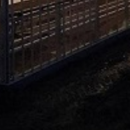
BCAT
6. VIVA
7. CELLO
8. MIRSINI
9. PINK HEART