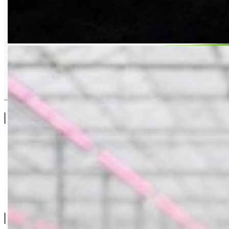
Drugi Proizvodi od Seminis
Linkovi
O Nama
Katalozi
Blog
Projektovanje / Izgradnja
Informacije