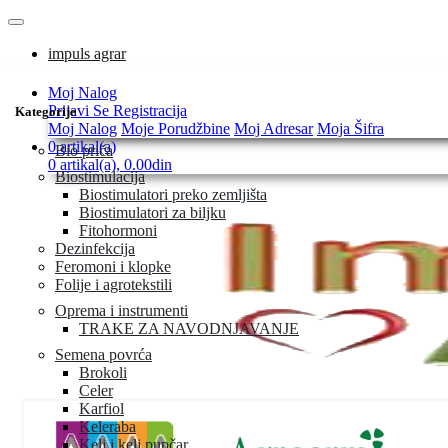
impuls agrar
Moj Nalog
Prijavi Se
Registracija
Kategorije
Moj Nalog
Moje Porudžbine
Moj Adresar
Moja Šifra
0 artikal(a)
Bio priča
0 artikal(a), 0.00din
Biostimulacija
Biostimulatori preko zemljišta
Biostimulatori za biljku
Fitohormoni
Dezinfekcija
Feromoni i klopke
Folije i agrotekstili
Oprema i instrumenti
TRAKE ZA NAVODNJAVANJE
Semena povrća
Brokoli
Celer
Karfiol
Keleraba
Kelj i kelj pupčar