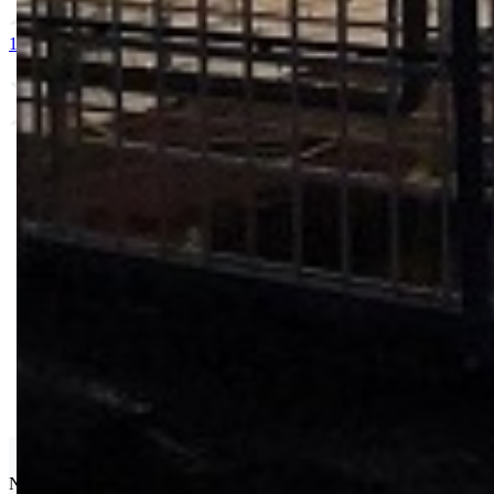
1. BIG BEEF
2. OPTIMA
3. RUNNER
4. PINK ROCK
5. BO
Seminis
Najpoznatija semenska kuća povrća na svetu.