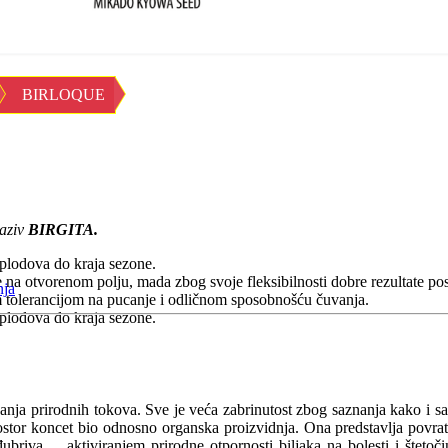
BIRLOQUE
naziv
BIRGITA.
 plodova do kraja sezone.
na otvorenom polju, mada zbog svoje fleksibilnosti dobre rezultate pos
nja
m tolerancijom na pucanje i odličnom sposobnošću čuvanja.
 plodova do kraja sezone.
nja prirodnih tokova. Sve je veća zabrinutost zbog saznanja kako i s
ostor koncet bio odnosno organska proizvidnja. Ona predstavlja povratak
đubriva ... aktiviranjem prirodne otpornosti biljaka na bolesti i štet