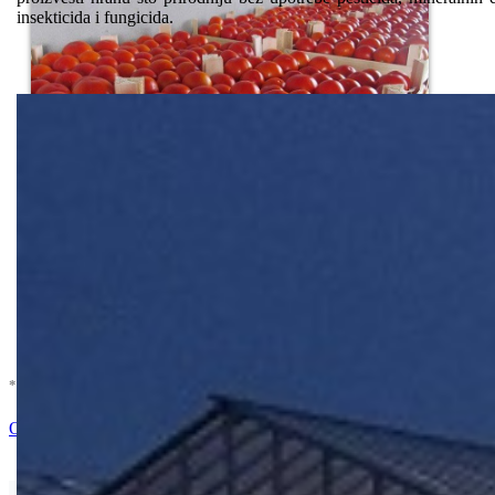
insekticida i fungicida.
* U cenu je uracunat PDV *
Nema Na Stanju !
Ocenite i napišite preporuku
Isporuka Info