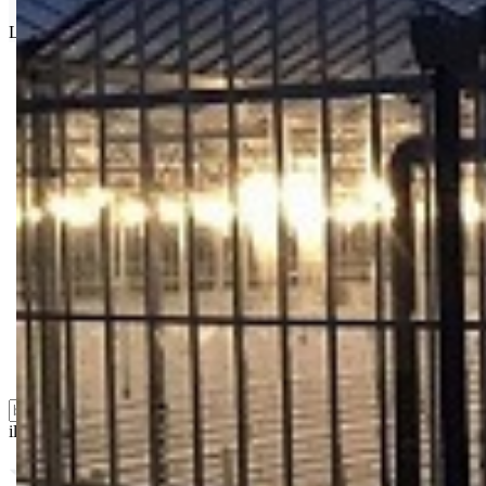
Limit za porudžbinu je
500.00 dinara
za isporuku na teritoriji Srbije
Bio priča
Biostimulacija
Dezinfekcija
Feromoni i klopke
Folije i agrotekstili
Oprema i instrumenti
Semena povrća
Sredstva za ishranu biljaka
Sredstva za zaštitu biljaka
Supstrati
Zaštita ... u 10 litara
ili probajte naprednu:
pretragu