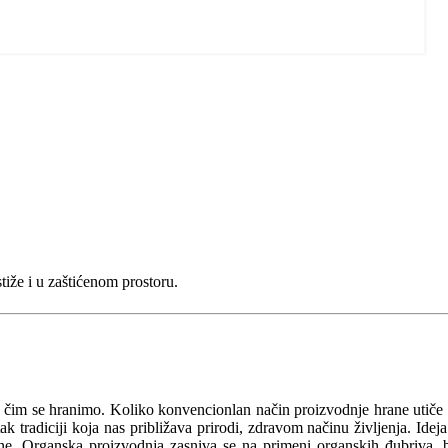
tiže i u zaštićenom prostoru.
a čim se hranimo. Koliko konvencionlan način proizvodnje hrane utiče
 tradiciji koja nas približava prirodi, zdravom načinu življenja. Ideja
očine. Organska proizvodnja zasniva se na primeni organskih đubriva, 