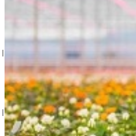
Privatnost & Kolačići
Uslovi Korišćenja
Dostava & Povraćaj
Mapa
Kontakt info
065/202-52-02
Ive Lole Ribara 65, 22406 Irig
Srbija
Kontaktirajte nas
Social
facebook