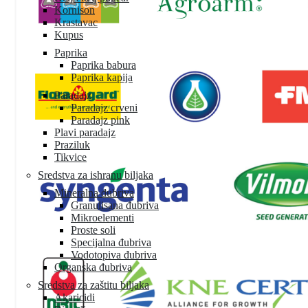
Kornison
Krastavac
Kupus
Paprika
Paprika babura
Paprika kapija
Paradajz
Paradajz crveni
Paradajz pink
Plavi paradajz
Praziluk
Tikvice
Sredstva za ishranu biljaka
Mineralna đubriva
Granulisana đubriva
Mikroelementi
Proste soli
Specijalna đubriva
Vodotopiva đubriva
Organska đubriva
Sredstva za zaštitu biljaka
Akaricidi