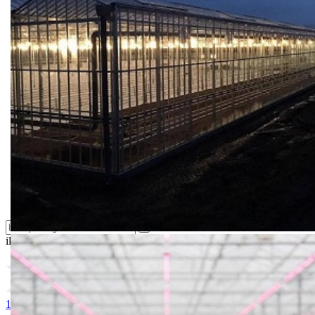
Bio priča
Biostimulacija
Dezinfekcija
Feromoni i klopke
Folije i agrotekstili
Oprema i instrumenti
Semena povrća
Sredstva za ishranu biljaka
Sredstva za zaštitu biljaka
Supstrati
Zaštita ... u 10 litara
ili probajte naprednu:
pretragu
1. ARIZONA
2. BRUCE
3. FREEDOM