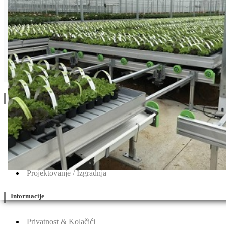
Drugi Proizvodi od Seminis
Linkovi
O Nama
Katalozi
Blog
Projektovanje / Izgradnja
Informacije
Privatnost & Kolačići