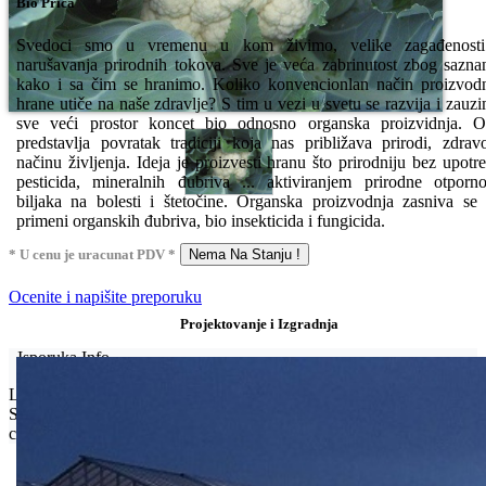
Bio Priča
Svedoci smo u vremenu u kom živimo, velike zagađenosti
narušavanja prirodnih tokova. Sve je veća zabrinutost zbog sazna
kako i sa čim se hranimo. Koliko konvencionlan način proizvod
hrane utiče na naše zdravlje? S tim u vezi u svetu se razvija i zauz
sve veći prostor koncet bio odnosno organska proizvidnja. 
predstavlja povratak tradiciji koja nas približava prirodi, zdra
načinu življenja. Ideja je proizvesti hranu što prirodniju bez upotr
pesticida, mineralnih đubriva ... aktiviranjem prirodne otporno
biljaka na bolesti i štetočine. Organska proizvodnja zasniva se
primeni organskih đubriva, bio insekticida i fungicida.
* U cenu je uracunat PDV *
Nema Na Stanju !
Ocenite i napišite preporuku
Projektovanje i Izgradnja
Isporuka Info
Limit za porudžbinu je
500.00 dinara
za isporuku na teritoriji
Srbije. Za inostranstvo, molimo da nas kontaktirate za informacije o
ceni i mogućnostima isporuke.