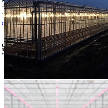
* U cenu je uracunat PDV *
Nema Na Stanju !
Ocenite i napišite preporuku
Isporuka Info
Limit za porudžbinu je
500.00 dinara
za isporuku na teritoriji
Srbije. Za inostranstvo, molimo da nas kontaktirate za informacije o
ceni i mogućnostima isporuke.
Bio priča
Biostimulacija
Dezinfekcija
Feromoni i klopke
Folije i agrotekstili
Oprema i instrumenti
Semena povrća