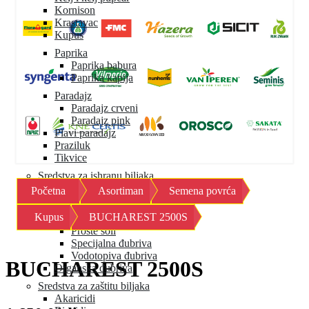
Kornison
Krastavac
Kupus
Paprika
Paprika babura
Paprika kapija
Paradajz
Paradajz crveni
Paradajz pink
Plavi paradajz
Praziluk
Tikvice
Sredstva za ishranu biljaka
Početna
Asortiman
Semena povrća
Mineralna đubriva
Granulisana đubriva
Kupus
BUCHAREST 2500S
Mikroelementi
Proste soli
Specijalna đubriva
Vodotopiva đubriva
BUCHAREST 2500S
Organska đubriva
Sredstva za zaštitu biljaka
Akaricidi