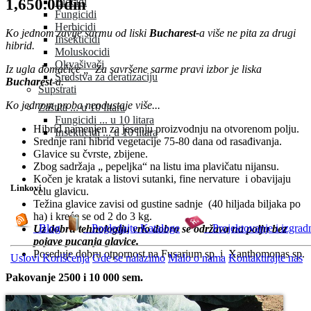
1,650.00din
Biocidi
Fungicidi
Herbicidi
Ko jednom zavije sarmu od liski
Bucharest-
a više ne pita za drugi
Insekticidi
hibrid.
Moluskocidi
Okvašivači
Iz ugla domaćice „ Za savršene sarme pravi izbor je liska
Sredstva za deratizaciju
Bucharest
-a.“
Supstrati
Ko jednom proba neodustaje više...
Zaštita ... u 10 litara
Fungicidi ... u 10 litara
Hibrid namenjen za jesenju proizvodnju na otvorenom polju.
Insekticidi ... u 10 litara
Srednje rani hibrid vegetacije 75-80 dana od rasađivanja.
Glavice su čvrste, zbijene.
Zbog sadržaja „ pepeljka“ na listu ima plavičatu nijansu.
Kočen je kratak a listovi sutanki, fine nervature i obavijaju
Linkovi
celu glavicu.
Težina glavice zavisi od gustine sadnje (40 hiljada biljaka po
ha) i kreće se od 2 do 3 kg.
Blog
Pogledajte Kataloge
Projektovanje i izgrad
Uz dobru tehnologiju vrlo dobro se održava na polju bez
pojave pucanja glavice.
Poseduje dobru otpornost na Fusarium sp. i Xanthomonas sp.
Uslovi Korišćenja
Gde se nalazimo
Malo o nama
Kontaktirajte nas
Pakovanje 2500 i 10 000 sem.