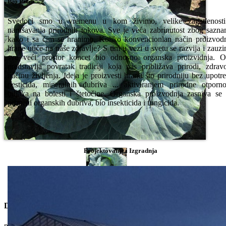
Bio Priča
Svedoci smo u vremenu u kom živimo, velike zagađenosti
narušavanja prirodnih tokova. Sve je veća zabrinutost zbog sazna
kako i sa čim se hranimo. Koliko konvencionlan način proizvod
hrane utiče na naše zdravlje? S tim u vezi u svetu se razvija i zauz
sve veći prostor koncet bio odnosno organska proizvidnja. 
predstavlja povratak tradiciji koja nas približava prirodi, zdra
načinu življenja. Ideja je proizvesti hranu što prirodniju bez upotr
pesticida, mineralnih đubriva ... aktiviranjem prirodne otporno
biljaka na bolesti i štetočine. Organska proizvodnja zasniva se
primeni organskih đubriva, bio insekticida i fungicida.
Projektovanje i Izgradnja
Dostupne Opcije
pakovanje