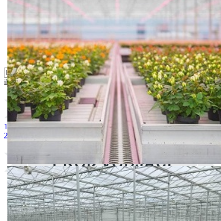
Sredstva za ishranu biljaka
Sredstva za zaštitu biljaka
Supstrati
Zaštita ... u 10 litara
ili probajte naprednu:
pretragu
1. BUCHAREST 2500S
2. DELIGHT BALL
3. PRUKTOR
2500S
4. BUCHAREST 10000S