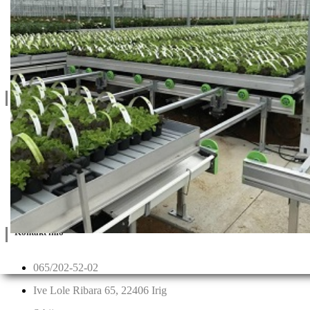
Katalozi
Blog
Projektovanje / Izgradnja
Informacije
Privatnost & Kolačići
Uslovi Korišćenja
Dostava & Povraćaj
Mapa
Kontakt info
065/202-52-02
Ive Lole Ribara 65, 22406 Irig