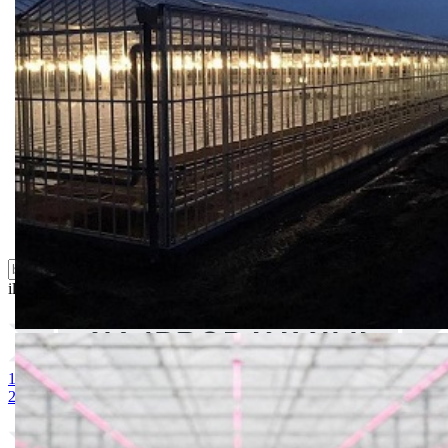
Dezinfekcija
Feromoni i klopke
Folije i agrotekstili
Oprema i instrumenti
Semena povrća
Sredstva za ishranu biljaka
Sredstva za zaštitu biljaka
Supstrati
Zaštita ... u 10 litara
ili probajte naprednu:
pretragu
1. BUCHAREST 2500S
2. DELIGHT BALL
3. PRUKTOR
2500S
4. BUCHAREST 10000S