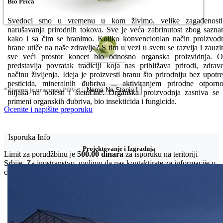
Bio Priča
Svedoci smo u vremenu u kom živimo, velike zagađenosti
narušavanja prirodnih tokova. Sve je veća zabrinutost zbog sazna
kako i sa čim se hranimo. Koliko konvencionlan način proizvod
hrane utiče na naše zdravlje? S tim u vezi u svetu se razvija i zauz
sve veći prostor koncet bio odnosno organska proizvidnja. 
predstavlja povratak tradiciji koja nas približava prirodi, zdra
načinu življenja. Ideja je proizvesti hranu što prirodniju bez upotr
pesticida, mineralnih đubriva ... aktiviranjem prirodne otporno
* U cenu je uracunat PDV *
Nema Na Stanju !
biljaka na bolesti i štetočine. Organska proizvodnja zasniva se
primeni organskih đubriva, bio insekticida i fungicida.
Ocenite i napišite preporuku
Isporuka Info
Projektovanje i Izgradnja
Limit za porudžbinu je
500.00 dinara
za isporuku na teritoriji
Srbije. Za inostranstvo, molimo da nas kontaktirate za informacije o
ceni i mogućnostima isporuke.
Bio priča
Biostimulacija