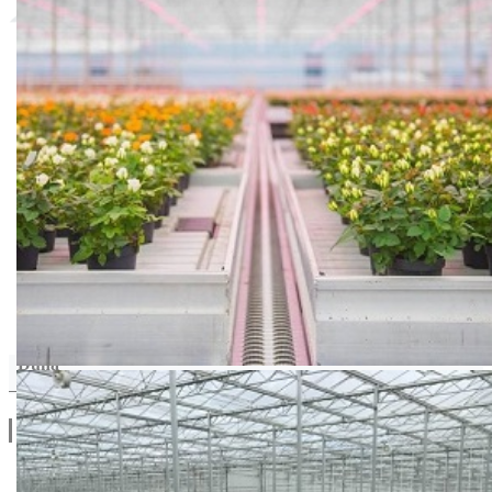
Duna
Drugi Proizvodi od Duna
Linkovi
O Nama