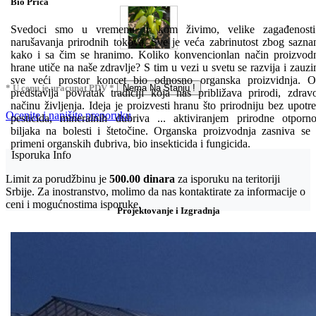
Bio Priča
Svedoci smo u vremenu u kom živimo, velike zagađenosti
narušavanja prirodnih tokova. Sve je veća zabrinutost zbog sazna
kako i sa čim se hranimo. Koliko konvencionlan način proizvod
hrane utiče na naše zdravlje? S tim u vezi u svetu se razvija i zauz
sve veći prostor koncet bio odnosno organska proizvidnja. 
* U cenu je uracunat PDV *
Nema Na Stanju !
predstavlja povratak tradiciji koja nas približava prirodi, zdra
načinu življenja. Ideja je proizvesti hranu što prirodniju bez upotr
Ocenite i napišite preporuku
pesticida, mineralnih đubriva ... aktiviranjem prirodne otporno
biljaka na bolesti i štetočine. Organska proizvodnja zasniva se
primeni organskih đubriva, bio insekticida i fungicida.
Isporuka Info
Limit za porudžbinu je
500.00 dinara
za isporuku na teritoriji
Srbije. Za inostranstvo, molimo da nas kontaktirate za informacije o
ceni i mogućnostima isporuke.
Projektovanje i Izgradnja
Bio priča
Biostimulacija
Dezinfekcija
Feromoni i klopke