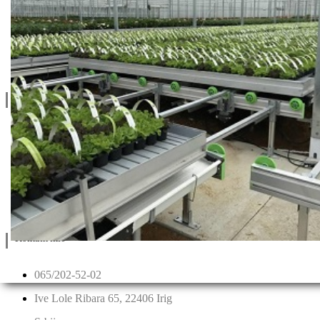
Katalozi
Blog
Projektovanje / Izgradnja
Informacije
Privatnost & Kolačići
Uslovi Korišćenja
Dostava & Povraćaj
Mapa
Kontakt info
065/202-52-02
Ive Lole Ribara 65, 22406 Irig