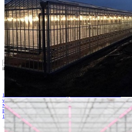
Folije i agrotekstili
Oprema i instrumenti
Semena povrća
Sredstva za ishranu biljaka
Sredstva za zaštitu biljaka
Supstrati
Zaštita ... u 10 litara
ili probajte naprednu:
pretragu
1. MAGNEZIJUM SULFAT 25kg
2. AMONIUM SULFAT /
vodotopivi 25kg
3. KALIJUM SULFAT 25kg
4. KALCIJUM
NITRAT 25kg
5. ARDENDO
6. BIG BEEF
7. Acoustic 1l
8.
Bely acid 15-10-25 + 2MgO+ Me 25kg
9. BUCHAREST 2500S
10. CINKOSAN