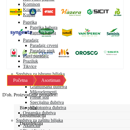
Kornison
Krastavac
Kupus
Paprika
Paprika babura
Paprika kapija
Paradajz
Paradajz crveni
Paradajz pink
Plavi paradajz
Praziluk
Tikvice
Sredstva za ishranu biljaka
Početna
Asortiman
Mineralna đubriva
Granulisana đubriva
Mikroelementi
D'oh. Proizvod nije pronađen!
Proste soli
Specijalna đubriva
Vodotopiva đubriva
Bio priča
Organska đubriva
Biostimulacija
Sredstva za zaštitu biljaka
Dezinfekcija
Akaricidi