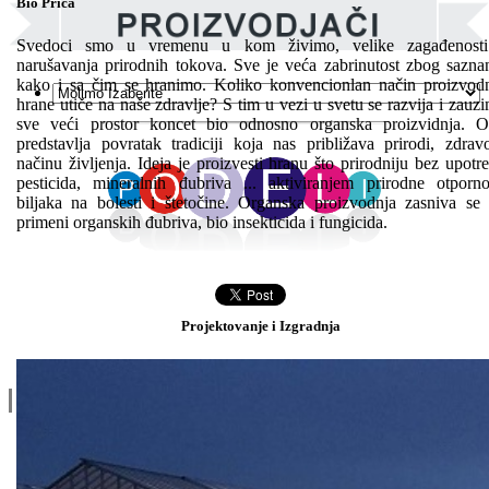
Bio Priča
Svedoci smo u vremenu u kom živimo, velike zagađenosti
narušavanja prirodnih tokova. Sve je veća zabrinutost zbog sazna
kako i sa čim se hranimo. Koliko konvencionlan način proizvod
hrane utiče na naše zdravlje? S tim u vezi u svetu se razvija i zauz
sve veći prostor koncet bio odnosno organska proizvidnja. 
predstavlja povratak tradiciji koja nas približava prirodi, zdra
načinu življenja. Ideja je proizvesti hranu što prirodniju bez upotr
pesticida, mineralnih đubriva ... aktiviranjem prirodne otporno
biljaka na bolesti i štetočine. Organska proizvodnja zasniva se
primeni organskih đubriva, bio insekticida i fungicida.
Projektovanje i Izgradnja
Linkovi
O Nama
Katalozi