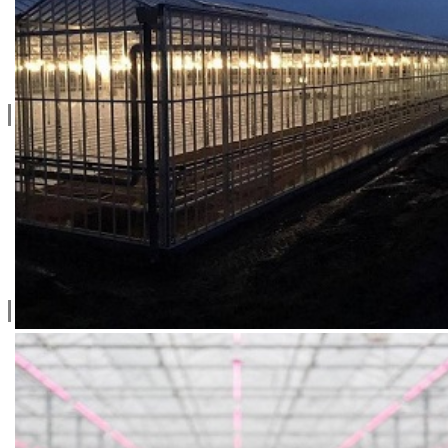
Blog
Projektovanje / Izgradnja
Informacije
Privatnost & Kolačići
Uslovi Korišćenja
Dostava & Povraćaj
Mapa
Kontakt info
065/202-52-02
Ive Lole Ribara 65, 22406 Irig
Srbija