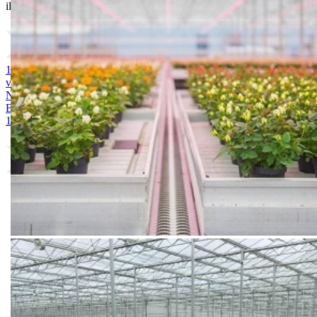
ili probajte naprednu:
pretragu
1. MAGNEZIJUM SULFAT 25kg
2. AMONIUM SULFAT /
vodotopivi 25kg
3. KALIJUM SULFAT 25kg
4. KALCIJUM
NITRAT 25kg
5. ARDENDO
6. BIG BEEF
7. Acoustic 1l
8.
Bely acid 15-10-25 + 2MgO+ Me 25kg
9. BUCHAREST 2500S
10. CINKOSAN