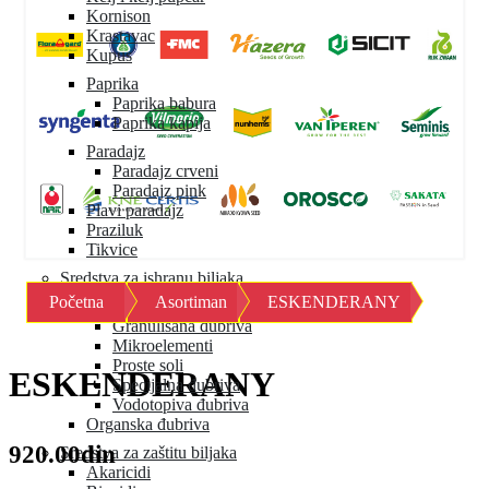
Kornison
Krastavac
Kupus
Paprika
Paprika babura
Paprika kapija
Paradajz
Paradajz crveni
Paradajz pink
Plavi paradajz
Praziluk
Tikvice
Sredstva za ishranu biljaka
Početna
Asortiman
ESKENDERANY
Mineralna đubriva
Granulisana đubriva
Mikroelementi
Proste soli
ESKENDERANY
Specijalna đubriva
Vodotopiva đubriva
Organska đubriva
920.00din
Sredstva za zaštitu biljaka
Akaricidi