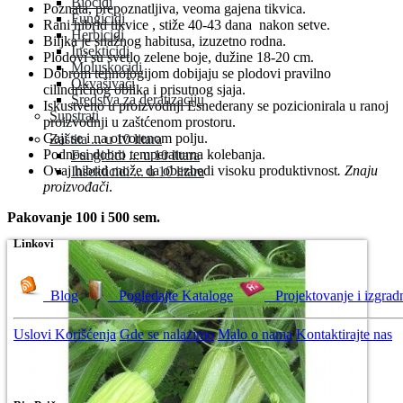
Biocidi
Poznata, prepoznatljiva, veoma gajena tikvica.
Fungicidi
Rani hibrid tikvice , stiže 40-43 dana nakon setve.
Herbicidi
Biljka je snažnog habitusa, izuzetno rodna.
Insekticidi
Plodovi su svetlo zelene boje, dužine 18-20 cm.
Moluskocidi
Dobrom tehnologijom dobijaju se plodovi pravilno
Okvašivači
cilindričnog oblika i prisutnog sjaja.
Sredstva za deratizaciju
Iskustveno u proizvodnji Esnederany se pozicionirala u ranoj
Supstrati
proizvodnji u zaštćenom prostoru.
Gaji se i na otvorenom polju.
Zaštita ... u 10 litara
Podnosi dobro temperaturna kolebanja.
Fungicidi ... u 10 litara
Ovaj hibrid može da obezbedi visoku produktivnost
. Znaju
Insekticidi ... u 10 litara
proizvođači
.
Pakovanje 100 i 500 sem.
Linkovi
Blog
Pogledajte Kataloge
Projektovanje i izgrad
Uslovi Korišćenja
Gde se nalazimo
Malo o nama
Kontaktirajte nas