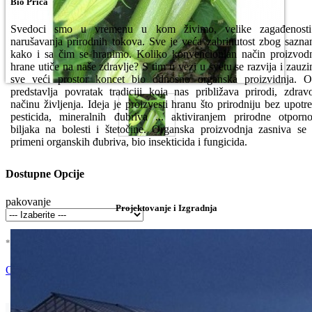
Bio Priča
Svedoci smo u vremenu u kom živimo, velike zagađenosti
narušavanja prirodnih tokova. Sve je veća zabrinutost zbog sazna
kako i sa čim se hranimo. Koliko konvencionlan način proizvod
hrane utiče na naše zdravlje? S tim u vezi u svetu se razvija i zauz
sve veći prostor koncet bio odnosno organska proizvidnja. 
predstavlja povratak tradiciji koja nas približava prirodi, zdra
načinu življenja. Ideja je proizvesti hranu što prirodniju bez upotr
pesticida, mineralnih đubriva ... aktiviranjem prirodne otporno
biljaka na bolesti i štetočine. Organska proizvodnja zasniva se
primeni organskih đubriva, bio insekticida i fungicida.
Dostupne Opcije
pakovanje
Projektovanje i Izgradnja
* U cenu je uracunat PDV *
Nema Na Stanju !
Ocenite i napišite preporuku
Isporuka Info