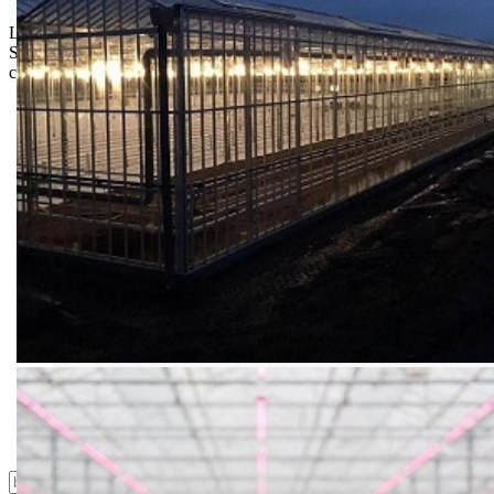
Limit za porudžbinu je
500.00 dinara
za isporuku na teritoriji
Srbije. Za inostranstvo, molimo da nas kontaktirate za informacije o
ceni i mogućnostima isporuke.
Bio priča
Biostimulacija
Dezinfekcija
Feromoni i klopke
Folije i agrotekstili
Oprema i instrumenti
Semena povrća
Sredstva za ishranu biljaka
Sredstva za zaštitu biljaka
Supstrati
Zaštita ... u 10 litara