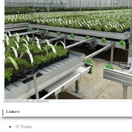
Seminis
Najpoznatija semenska kuća povrća na svetu.
Drugi Proizvodi od Seminis
Linkovi
O Nama