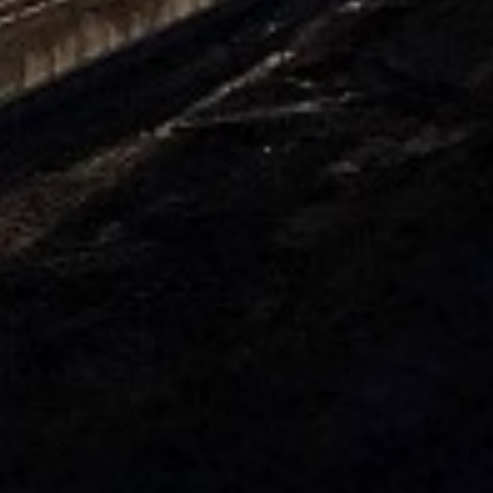
5kg
5. ARDENDO
6. BIG BEEF
7. Acoustic 1l
8. Bely acid 15-