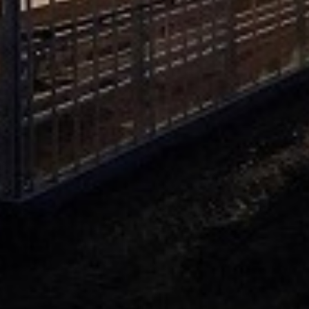
pivi 25kg
3. KALIJUM SULFAT 25kg
4. KALCIJUM NITRAT 2
AN