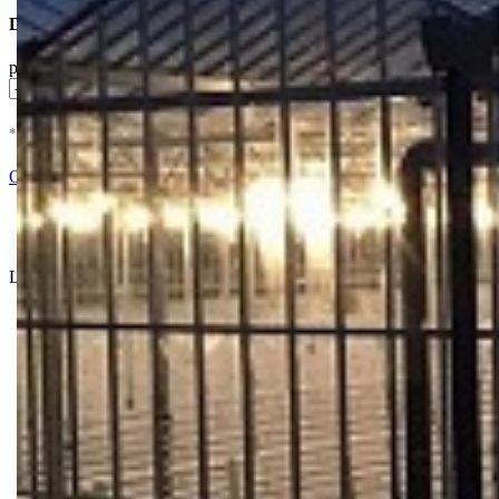
Dostupne Opcije
pakovanje
* U cenu je uracunat PDV *
Nema Na Stanju !
Ocenite i napišite preporuku
Isporuka Info
Limit za porudžbinu je
500.00 dinara
za isporuku na teritoriji Srbije
Bio priča
Biostimulacija
Dezinfekcija
Feromoni i klopke
Folije i agrotekstili
Oprema i instrumenti