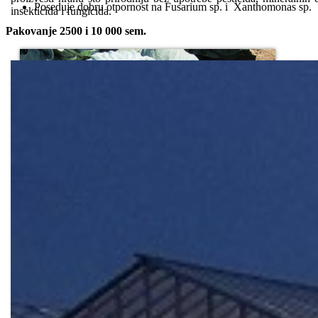
Poseduje dobru otpornost na Fusarium sp. i Xanthomonas sp.
insekticida i fungicida.
Pakovanje 2500 i 10 000 sem.