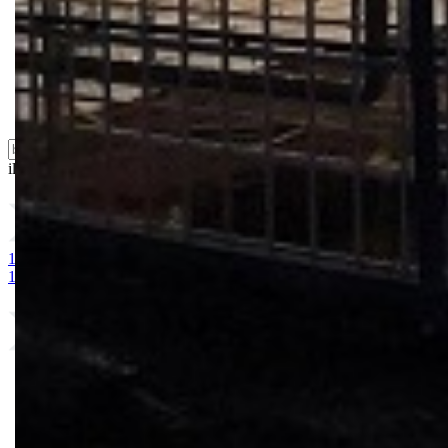
Semena povrća
Sredstva za ishranu biljaka
Sredstva za zaštitu biljaka
Supstrati
Zaštita ... u 10 litara
ili probajte naprednu:
pretragu
1. MAGNEZIJUM SULFAT 25kg
2. AMONIUM SULFAT / vodoto
10-25 + 2MgO+ Me 25kg
9. BUCHAREST 2500S
10. CINKOS