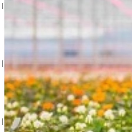
Linkovi
O Nama
Katalozi
Blog
Projektovanje / Izgradnja
Informacije
Privatnost & Kolačići
Uslovi Korišćenja
Dostava & Povraćaj
Mapa
Kontakt info