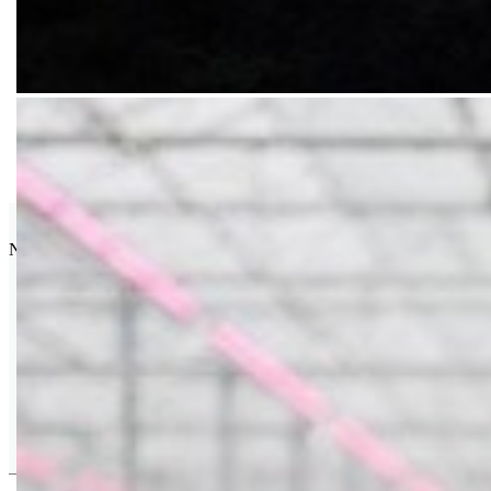
Seminis
Najpoznatija semenska kuća povrća na svetu.
Drugi Proizvodi od Seminis