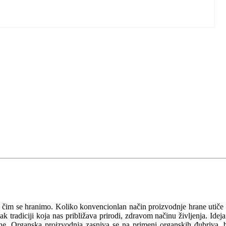
a čim se hranimo. Koliko konvencionlan način proizvodnje hrane utiče
 tradiciji koja nas približava prirodi, zdravom načinu življenja. Ideja
očine. Organska proizvodnja zasniva se na primeni organskih đubriva, 