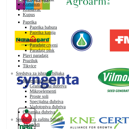
Kornison
Krastavac
Kupus
Paprika
Paprika babura
Paprika kapija
Paradajz
Paradajz crveni
Paradajz pink
Plavi paradajz
Praziluk
Tikvice
Sredstva za ishranu biljaka
Mineralna đubriva
Granulisana đubriva
Mikroelementi
Proste soli
Specijalna đubriva
Vodotopiva đubriva
Organska đubriva
Sredstva za zaštitu biljaka
Akaricidi