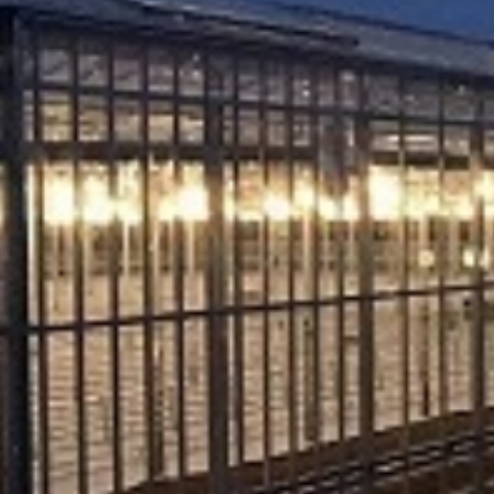
. Za inostranstvo, molimo da nas kontaktirate za informacije o ceni i m