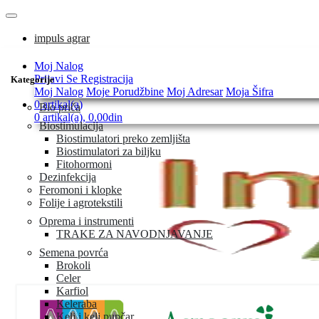
impuls agrar
Moj Nalog
Prijavi Se
Registracija
Kategorije
Moj Nalog
Moje Porudžbine
Moj Adresar
Moja Šifra
0 artikal(a)
Bio priča
0 artikal(a), 0.00din
Biostimulacija
Biostimulatori preko zemljišta
Biostimulatori za biljku
Fitohormoni
Dezinfekcija
Feromoni i klopke
Folije i agrotekstili
Oprema i instrumenti
TRAKE ZA NAVODNJAVANJE
Semena povrća
Brokoli
Celer
Karfiol
Keleraba
Kelj i kelj pupčar