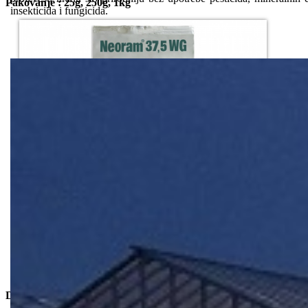
Pakovanje : 25g, 250g, 1kg
insekticida i fungicida.
Dostupne Opcije