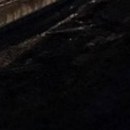
5kg
5. ARDENDO
6. BIG BEEF
7. Acoustic 1l
8. Bely acid 15-