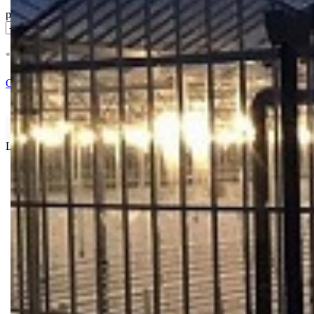
pakovanje
* U cenu je uracunat PDV *
Nema Na Stanju !
Ocenite i napišite preporuku
Isporuka Info
Limit za porudžbinu je
500.00 dinara
za isporuku na teritoriji Srbije
Bio priča
Biostimulacija
Dezinfekcija
Feromoni i klopke
Folije i agrotekstili
Oprema i instrumenti
Semena povrća
Sredstva za ishranu biljaka