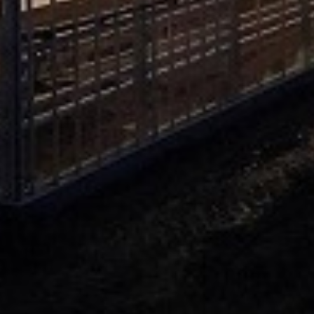
pivi 25kg
3. KALIJUM SULFAT 25kg
4. KALCIJUM NITRAT 2
AN