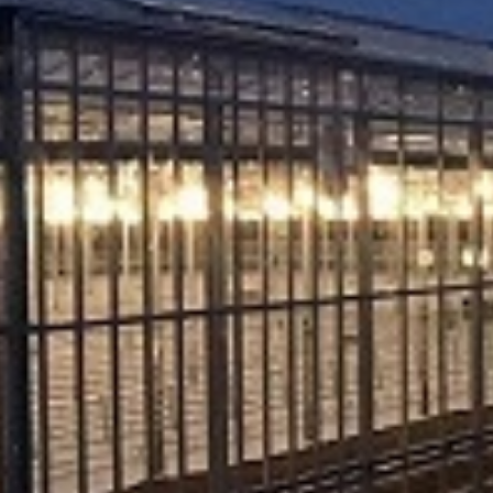
. Za inostranstvo, molimo da nas kontaktirate za informacije o ceni i m