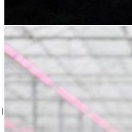
Adama
Drugi Proizvodi od Adama
Linkovi
O Nama