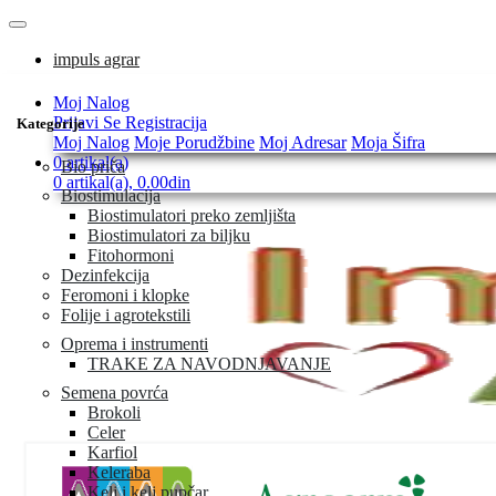
impuls agrar
Moj Nalog
Prijavi Se
Registracija
Kategorije
Moj Nalog
Moje Porudžbine
Moj Adresar
Moja Šifra
0 artikal(a)
Bio priča
0 artikal(a), 0.00din
Biostimulacija
Biostimulatori preko zemljišta
Biostimulatori za biljku
Fitohormoni
Dezinfekcija
Feromoni i klopke
Folije i agrotekstili
Oprema i instrumenti
TRAKE ZA NAVODNJAVANJE
Semena povrća
Brokoli
Celer
Karfiol
Keleraba
Kelj i kelj pupčar