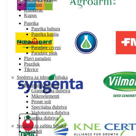
Kornison
Krastavac
Kupus
Paprika
Paprika babura
Paprika kapija
Paradajz
Paradajz crveni
Paradajz pink
Plavi paradajz
Praziluk
Tikvice
Sredstva za ishranu biljaka
Mineralna đubriva
Granulisana đubriva
Mikroelementi
Proste soli
Specijalna đubriva
Vodotopiva đubriva
Organska đubriva
Sredstva za zaštitu biljaka
Akaricidi