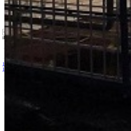
Sredstva za zaštitu biljaka
Supstrati
Zaštita ... u 10 litara
ili probajte naprednu:
pretragu
1. MAGNEZIJUM SULFAT 25kg
2. AMONIUM SULFAT / vodoto
10-25 + 2MgO+ Me 25kg
9. BUCHAREST 2500S
10. CINKOS