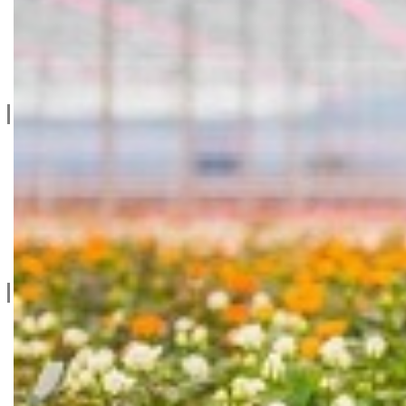
Katalozi
Blog
Projektovanje / Izgradnja
Informacije
Privatnost & Kolačići
Uslovi Korišćenja
Dostava & Povraćaj
Mapa
Kontakt info
065/202-52-02
Ive Lole Ribara 65, 22406 Irig
Srbija