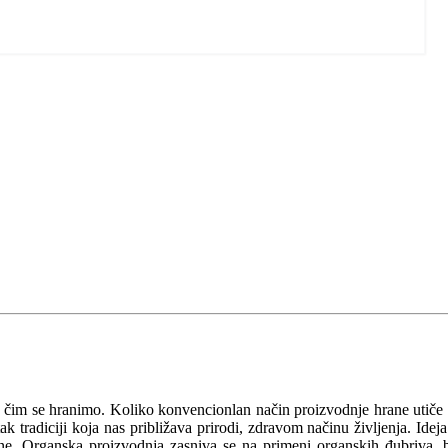
a čim se hranimo. Koliko konvencionlan način proizvodnje hrane utiče
 tradiciji koja nas približava prirodi, zdravom načinu življenja. Ideja
očine. Organska proizvodnja zasniva se na primeni organskih đubriva, 