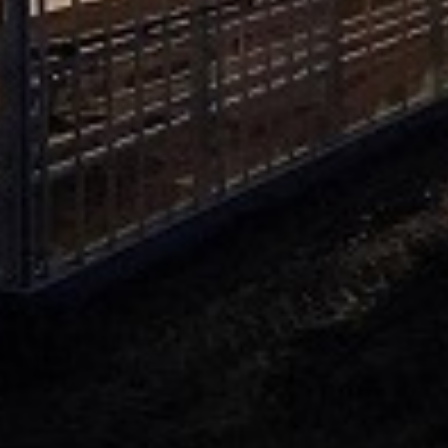
pivi 25kg
3. KALIJUM SULFAT 25kg
4. KALCIJUM NITRAT 2
AN