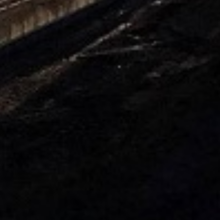
5kg
5. ARDENDO
6. BIG BEEF
7. Acoustic 1l
8. Bely acid 15-