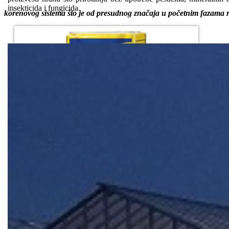
insekticida i fungicida.
korenovog sistema što je od presudnog značaja u početnim fazama r