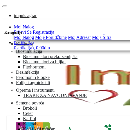
impuls agrar
Moj Nalog
Prijavi Se
Registracija
Kategorije
Moj Nalog
Moje Porudžbine
Moj Adresar
Moja Šifra
0 artikal(a)
Bio priča
0 artikal(a), 0.00din
Biostimulacija
Biostimulatori preko zemljišta
Biostimulatori za biljku
Fitohormoni
Dezinfekcija
Feromoni i klopke
Folije i agrotekstili
Oprema i instrumenti
TRAKE ZA NAVODNJAVANJE
Semena povrća
Brokoli
Celer
Karfiol
Keleraba
Kelj i kelj pupčar