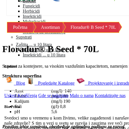
Biocidi
Fungicidi
Herbicidi
Insekticidi
Moluskocidi
Okvašivači
Početna
Asortiman
Floradur® B Seed * 70L
Sredstva za deratizaciju
Supstrati
Zaštita ... u 10 litara
Floradur® B Seed * 70L
Fungicidi ... u 10 litara
Insekticidi ... u 10 litara
Supstrat za kontejnere, sa visokim vazdušnim kapacitetom, namenjen 
Linkovi
Struktura superfina
Blog
Pogledajte Kataloge
Projektovanje i izgrad
Azot
(mg/l) 140
Uslovi Korišćenja
Gde se nalazimo
Malo o nama
Kontaktirajte nas
Fosfor
(mg/l) 80
Kalijum
(mg/l) 190
Soli
(g/l) 0,8
Bio Priča
pH
5,6
Svedoci smo u vremenu u kom živimo, velike zagađenosti i narušava
naše zdravlje? S tim u vezi u svetu se razvija i zauzima sve veći pr
Pravilan izbor supstrata, obezbeđuje optimalnu podlogu za razvoj
proizvesti hranu što prirodniju bez upotrebe pesticida, mineralnih 