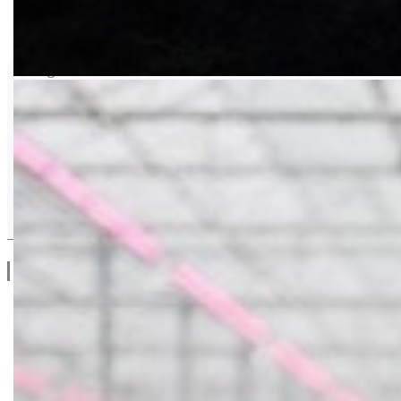
Floragard
Drugi Proizvodi od Floragard
Linkovi
O Nama
Katalozi
Blog