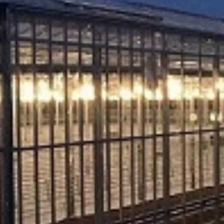
. Za inostranstvo, molimo da nas kontaktirate za informacije o ceni i m