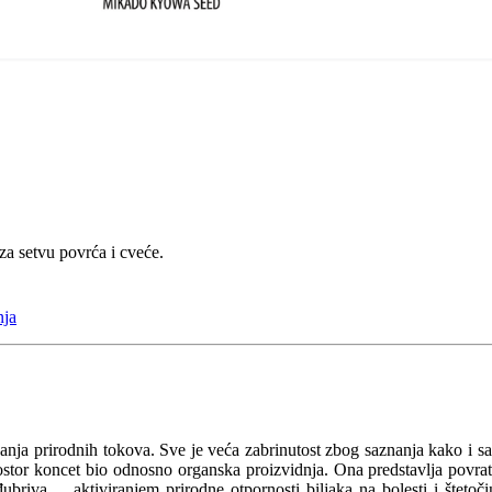
za setvu povrća i cveće.
nja
nja prirodnih tokova. Sve je veća zabrinutost zbog saznanja kako i s
ostor koncet bio odnosno organska proizvidnja. Ona predstavlja povratak
đubriva ... aktiviranjem prirodne otpornosti biljaka na bolesti i štet