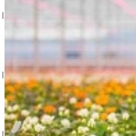
Projektovanje / Izgradnja
Informacije
Privatnost & Kolačići
Uslovi Korišćenja
Dostava & Povraćaj
Mapa
Kontakt info
065/202-52-02
Ive Lole Ribara 65, 22406 Irig
Srbija
Kontaktirajte nas
Social