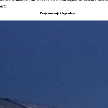
asta.
Projektovanje i Izgradnja