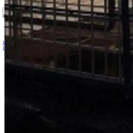
ili probajte naprednu:
pretragu
1. MAGNEZIJUM SULFAT 25kg
2. AMONIUM SULFAT / vodoto
10-25 + 2MgO+ Me 25kg
9. BUCHAREST 2500S
10. CINKOS