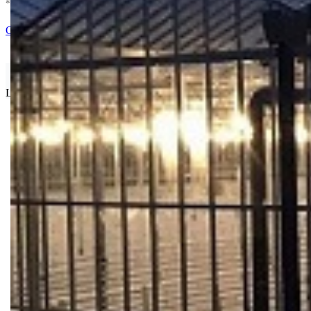
* U cenu je uracunat PDV *
Nema Na Stanju !
Ocenite i napišite preporuku
Isporuka Info
Limit za porudžbinu je
500.00 dinara
za isporuku na teritoriji Srbije
Bio priča
Biostimulacija
Dezinfekcija
Feromoni i klopke
Folije i agrotekstili
Oprema i instrumenti
Semena povrća
Sredstva za ishranu biljaka
Sredstva za zaštitu biljaka
Supstrati
Zaštita ... u 10 litara