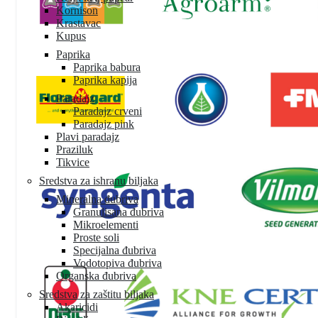
Kornison
Krastavac
Kupus
Paprika
Paprika babura
Paprika kapija
Paradajz
Paradajz crveni
Paradajz pink
Plavi paradajz
Praziluk
Tikvice
Sredstva za ishranu biljaka
Mineralna đubriva
Granulisana đubriva
Mikroelementi
Proste soli
Specijalna đubriva
Vodotopiva đubriva
Organska đubriva
Sredstva za zaštitu biljaka
Akaricidi