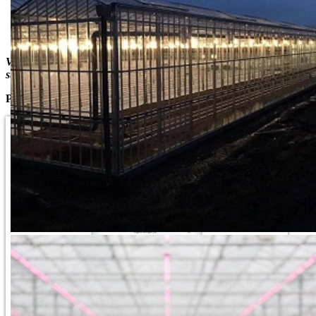
Lako se otapa i nanosi
Razvijeno za primenu fertigacijom i za ubrizgavanje
(unošenje)u zemljište.
Više detalja o primeni pogledajte u katalogu Van Iperen ( pogledaj
str. 63).
Pakovanje 10 kg