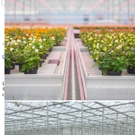
* U cenu je uracunat PDV *
Dodaj u Korpu
Ocenite i napišite preporuku
Isporuka Info
Limit za porudžbinu je
500.00 dinara
za isporuku na teritoriji
Srbije. Za inostranstvo, molimo da nas kontaktirate za informacije o
ceni i mogućnostima isporuke.
Bio priča
Biostimulacija
Dezinfekcija