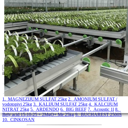
Feromoni i klopke
Folije i agrotekstili
Oprema i instrumenti
Semena povrća
Sredstva za ishranu biljaka
Sredstva za zaštitu biljaka
Supstrati
Zaštita ... u 10 litara
ili probajte naprednu:
pretragu
1. MAGNEZIJUM SULFAT 25kg
2. AMONIUM SULFAT /
vodotopivi 25kg
3. KALIJUM SULFAT 25kg
4. KALCIJUM
NITRAT 25kg
5. ARDENDO
6. BIG BEEF
7. Acoustic 1l
8.
Bely acid 15-10-25 + 2MgO+ Me 25kg
9. BUCHAREST 2500S
10. CINKOSAN