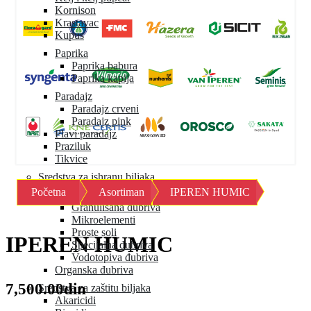
Kornison
Krastavac
Kupus
Paprika
Paprika babura
Paprika kapija
Paradajz
Paradajz crveni
Paradajz pink
Plavi paradajz
Praziluk
Tikvice
Sredstva za ishranu biljaka
Početna
Asortiman
IPEREN HUMIC
Mineralna đubriva
Granulisana đubriva
Mikroelementi
Proste soli
IPEREN HUMIC
Specijalna đubriva
Vodotopiva đubriva
Organska đubriva
7,500.00din
Sredstva za zaštitu biljaka
Akaricidi