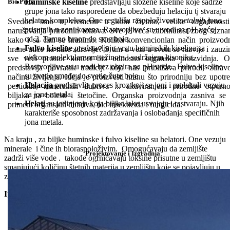
Bio Priča
Huminske kiseline
predstavljaju složene kiseline koje sadrže
grupe jona tako raspoređene da obezbeđuju helaciju tj stvaraju
helatne komplekse. One regulišu raspoloživost
metalnih jona
Svedoci smo u vremenu u kom živimo, velike zagađenosti
prisutnih u zoni korena. Rastvorljive su u vodi sa pH većoj
narušavanja prirodnih tokova. Sve je veća zabrinutost zbog sazna
od 2. Tamno braon do srne boje.
kako i sa čim se hranimo. Koliko konvencionlan način proizvod
Fulvo kiseline
predstavljaju vrstu huminskih kiselina sa
hrane utiče na naše zdravlje? S tim u vezi u svetu se razvija i zauz
niskom molekularnom težinom i sadržajem kisonika.
sve veći prostor koncet bio odnosno organska proizvidnja. 
Rastvorljive su u vodi bez obzira na pH vode. Fulvo kiseline
predstavlja povratak tradiciji koja nas približava prirodi, zdra
su svetlo smeđe do svetlo žute boje.
načinu življenja. Ideja je proizvesti hranu što prirodniju bez upotr
Helacija
predstavlja proces kroz koji se joni i molekuli vezuju
pesticida, mineralnih đubriva ... aktiviranjem prirodne otporno
za jone metala.
biljaka na bolesti i štetočine. Organska proizvodnja zasniva se
Helati
su jedinjenja koja biljke lako usvajaju i rastvaraju. Njih
primeni organskih đubriva, bio insekticida i fungicida.
karakteriše sposobnost zadržavanja i oslobađanja specifičnih
jona metala.
Na kraju , za biljke huminske i fulvo kiseline su helatori. One vezuju
minerale i čine ih bioraspoloživim. Omogućavaju da zemljište
Projektovanje i Izgradnja
zadrži više vode . takođe ogrničavaju toksine prisutne u zemljištu
smanjujući količinu štetnih materija u zemljištu koje se pojavljuju u
zoni korena.З
Iperen Humic
Poboljšava rast korena i izdanaka s pupoljcima visokog
kvaliteta
Povećava kapacitet katjonske razmene (CEC) zemljišta.