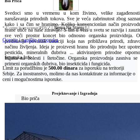
Bio Priča
Svedoci smo u vremenu u kom živimo, velike zagađenosti
narušavanja prirodnih tokova. Sve je veća zabrinutost zbog sazna
kako i sa čim se hranimo. Koliko konvencionlan način proizvod
* U cenu je uracunat PDV *
Nema Na Stanju !
hrane utiče na naše zdravlje? S tim u vezi u svetu se razvija i zauz
sve veći prostor koncet bio odnosno organska proizvidnja. 
Ocenite i napišite preporuku
predstavlja povratak tradiciji koja nas približava prirodi, zdra
načinu življenja. Ideja je proizvesti hranu što prirodniju bez upotr
pesticida, mineralnih đubriva ... aktiviranjem prirodne otporno
Isporuka Info
biljaka na bolesti i štetočine. Organska proizvodnja zasniva se
primeni organskih đubriva, bio insekticida i fungicida.
Limit za porudžbinu je
500.00 dinara
za isporuku na teritoriji
Srbije. Za inostranstvo, molimo da nas kontaktirate za informacije o
ceni i mogućnostima isporuke.
Projektovanje i Izgradnja
Bio priča
Biostimulacija
Dezinfekcija
Feromoni i klopke
Folije i agrotekstili