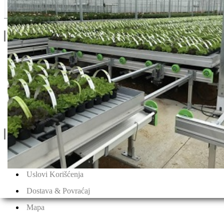
Drugi Proizvodi od Hazera
Linkovi
O Nama
Katalozi
Blog
Projektovanje / Izgradnja
Informacije
Privatnost & Kolačići
Uslovi Korišćenja
Dostava & Povraćaj
Mapa