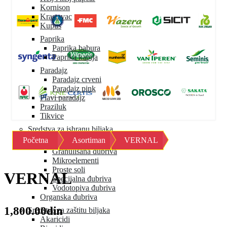
Kornison
Krastavac
Kupus
Paprika
Paprika babura
Paprika kapija
Paradajz
Paradajz crveni
Paradajz pink
Plavi paradajz
Praziluk
Tikvice
Sredstva za ishranu biljaka
Početna
Asortiman
VERNAL
Mineralna đubriva
Granulisana đubriva
Mikroelementi
Proste soli
VERNAL
Specijalna đubriva
Vodotopiva đubriva
Organska đubriva
1,800.00din
Sredstva za zaštitu biljaka
Akaricidi