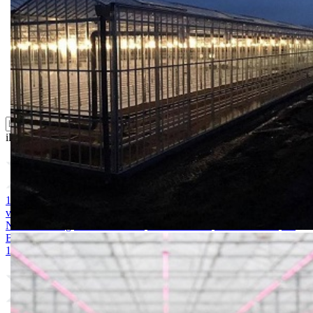
Oprema i instrumenti
Semena povrća
Sredstva za ishranu biljaka
Sredstva za zaštitu biljaka
Supstrati
Zaštita ... u 10 litara
ili probajte naprednu:
pretragu
1. MAGNEZIJUM SULFAT 25kg
2. AMONIUM SULFAT /
vodotopivi 25kg
3. KALIJUM SULFAT 25kg
4. KALCIJUM
NITRAT 25kg
5. ARDENDO
6. BIG BEEF
7. Acoustic 1l
8.
Bely acid 15-10-25 + 2MgO+ Me 25kg
9. BUCHAREST 2500S
10. CINKOSAN