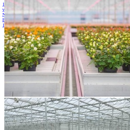
1. MAGNEZIJUM SULFAT 25kg
2. AMONIUM SULFAT /
vodotopivi 25kg
3. KALIJUM SULFAT 25kg
4. KALCIJUM
NITRAT 25kg
5. ARDENDO
6. BIG BEEF
7. Acoustic 1l
8.
Bely acid 15-10-25 + 2MgO+ Me 25kg
9. BUCHAREST 2500S
10. CINKOSAN