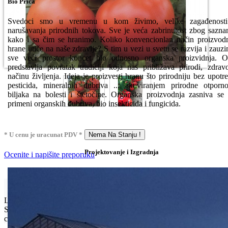
Bio Priča
Svedoci smo u vremenu u kom živimo, velike zagađenosti
narušavanja prirodnih tokova. Sve je veća zabrinutost zbog sazna
kako i sa čim se hranimo. Koliko konvencionlan način proizvod
hrane utiče na naše zdravlje? S tim u vezi u svetu se razvija i zauz
sve veći prostor koncet bio odnosno organska proizvidnja. 
predstavlja povratak tradiciji koja nas približava prirodi, zdra
načinu življenja. Ideja je proizvesti hranu što prirodniju bez upotr
pesticida, mineralnih đubriva ... aktiviranjem prirodne otporno
biljaka na bolesti i štetočine. Organska proizvodnja zasniva se
primeni organskih đubriva, bio insekticida i fungicida.
* U cenu je uracunat PDV *
Nema Na Stanju !
Projektovanje i Izgradnja
Ocenite i napišite preporuku
Isporuka Info
Limit za porudžbinu je
500.00 dinara
za isporuku na teritoriji
Srbije. Za inostranstvo, molimo da nas kontaktirate za informacije o
ceni i mogućnostima isporuke.