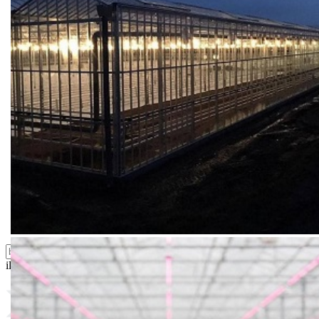
Bio priča
Biostimulacija
Dezinfekcija
Feromoni i klopke
Folije i agrotekstili
Oprema i instrumenti
Semena povrća
Sredstva za ishranu biljaka
Sredstva za zaštitu biljaka
Supstrati
Zaštita ... u 10 litara
ili probajte naprednu:
pretragu