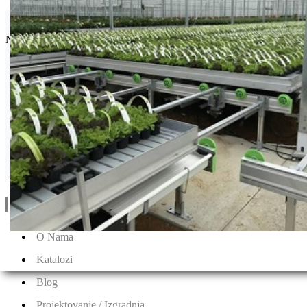
Seminis
Najpoznatija semenska kuća povrća na svetu.
Drugi Proizvodi od Seminis
Linkovi
O Nama
Katalozi
Blog
Projektovanje / Izgradnja