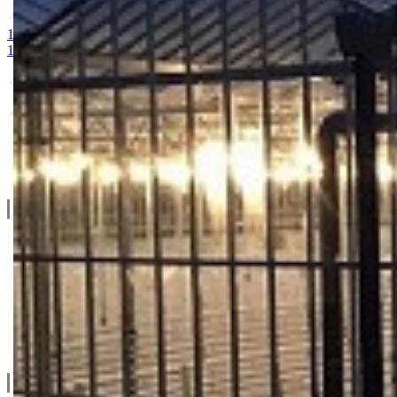
1. MAGNEZIJUM SULFAT 25kg
2. AMONIUM SULFAT / vodoto
10-25 + 2MgO+ Me 25kg
9. BUCHAREST 2500S
10. CINKOS
Linkovi
O Nama
Katalozi
Blog
Projektovanje / Izgradnja
Informacije