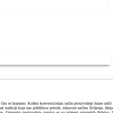
a čim se hranimo. Koliko konvencionlan način proizvodnje hrane utiče
 tradiciji koja nas približava prirodi, zdravom načinu življenja. Ideja
očine. Organska proizvodnja zasniva se na primeni organskih đubriva, 