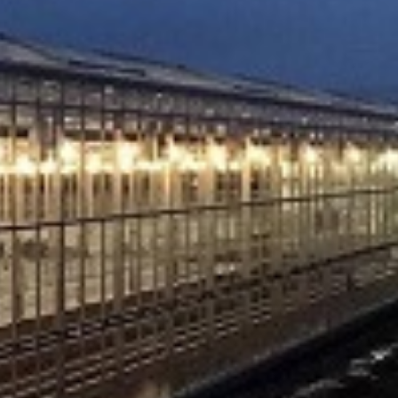
5kg
5. ARDENDO
6. BIG BEEF
7. Acoustic 1l
8. Bely acid 15-