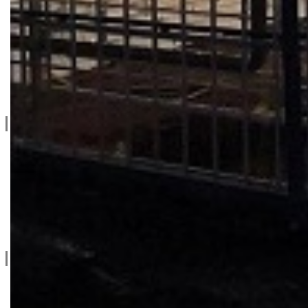
Privatnost & Kolačići
Uslovi Korišćenja
Dostava & Povraćaj
Mapa
Kontakt info
065/202-52-02
Ive Lole Ribara 65, 22406 Irig
Srbija
Kontaktirajte nas
Social
facebook