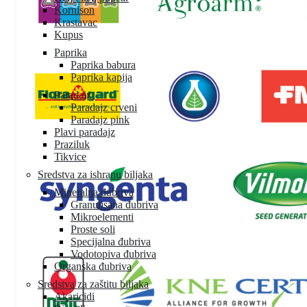
Kornison
Krastavac
Kupus
Paprika
Paprika babura
Paprika kapija
Paradajz
Paradajz crveni
Paradajz pink
Plavi paradajz
Praziluk
Tikvice
Sredstva za ishranu biljaka
Mineralna đubriva
Granulisana đubriva
Mikroelementi
Proste soli
Specijalna đubriva
Vodotopiva đubriva
Organska đubriva
Sredstva za zaštitu biljaka
Akaricidi