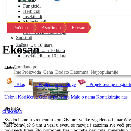
Biocidi
Fungicidi
Herbicidi
Insekticidi
Moluskocidi
Okvašivači
Početna
Asortiman
Ekosan
Sredstva za deratizaciju
Supstrati
Zaštita ... u 10 litara
Ekosan
Fungicidi ... u 10 litara
Insekticidi ... u 10 litara
Poređano po
Linkovi
Ime Proizvoda
Cena
Dodato Datumma
Najpopularnije
Blog
Pogledajte Kataloge
Projektovanje i izgrad
Uslovi Korišćenja
Gde se nalazimo
Malo o nama
Kontaktirajte nas
Bio Priča
CINKOSAN
Svedoci smo u vremenu u kom živimo, velike zagađenosti i narušava
260.00din
naše zdravlje? S tim u vezi u svetu se razvija i zauzima sve veći pr
proizvesti hranu što prirodniju bez upotrebe pesticida, mineralnih 