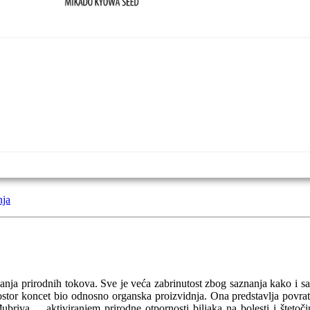
nja
nja prirodnih tokova. Sve je veća zabrinutost zbog saznanja kako i s
ostor koncet bio odnosno organska proizvidnja. Ona predstavlja povratak
đubriva ... aktiviranjem prirodne otpornosti biljaka na bolesti i štet