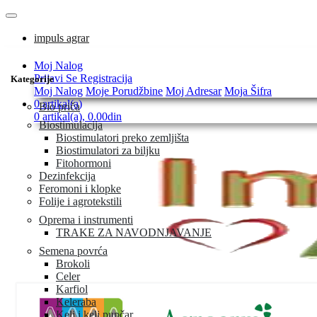
impuls agrar
Moj Nalog
Prijavi Se
Registracija
Kategorije
Moj Nalog
Moje Porudžbine
Moj Adresar
Moja Šifra
0 artikal(a)
Bio priča
0 artikal(a), 0.00din
Biostimulacija
Biostimulatori preko zemljišta
Biostimulatori za biljku
Fitohormoni
Dezinfekcija
Feromoni i klopke
Folije i agrotekstili
Oprema i instrumenti
TRAKE ZA NAVODNJAVANJE
Semena povrća
Brokoli
Celer
Karfiol
Keleraba
Kelj i kelj pupčar