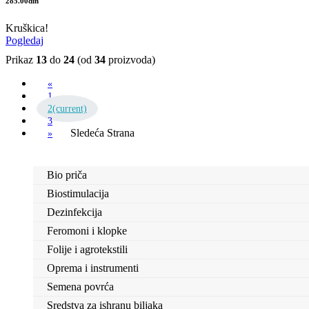
285.00din
Kruškica!
Pogledaj
Prikaz
13
do
24
(od
34
proizvoda)
«
1
2
(current)
3
Sledeća Strana
»
Bio priča
Biostimulacija
Dezinfekcija
Feromoni i klopke
Folije i agrotekstili
Oprema i instrumenti
Semena povrća
Sredstva za ishranu biljaka