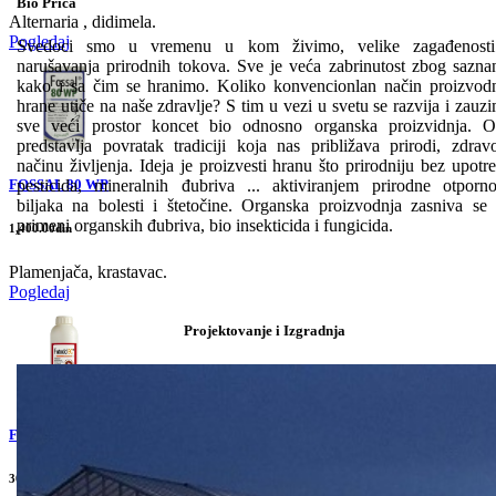
Bio Priča
Alternaria , didimela.
Pogledaj
Svedoci smo u vremenu u kom živimo, velike zagađenosti
narušavanja prirodnih tokova. Sve je veća zabrinutost zbog sazna
kako i sa čim se hranimo. Koliko konvencionlan način proizvod
hrane utiče na naše zdravlje? S tim u vezi u svetu se razvija i zauz
sve veći prostor koncet bio odnosno organska proizvidnja. 
predstavlja povratak tradiciji koja nas približava prirodi, zdra
načinu življenja. Ideja je proizvesti hranu što prirodniju bez upotr
FOSSAL 80 WP
pesticida, mineralnih đubriva ... aktiviranjem prirodne otporno
biljaka na bolesti i štetočine. Organska proizvodnja zasniva se
primeni organskih đubriva, bio insekticida i fungicida.
1,400.00din
Plamenjača, krastavac.
Pogledaj
Projektovanje i Izgradnja
FUTOCID EC
300.00din