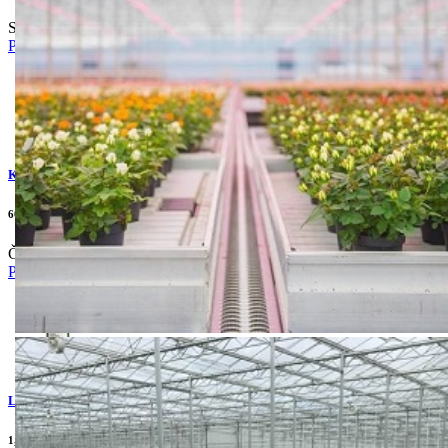
Soja , suncokret.
Pogledaj
KANTON 700 WG
600.00din
Čađava pegavost, jabuka.
Pogledaj
LECTOR SUPER
1,345.00din