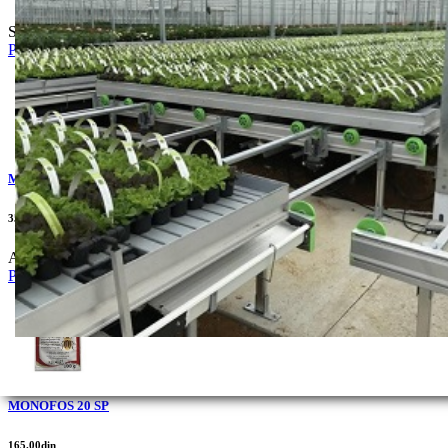
Soja , jednogodišnji uskolisni korovi.
Pogledaj
MIDO 20% SL
350.00din
Aphis pomi...
Pogledaj
MONOFOS 20 SP
165.00din