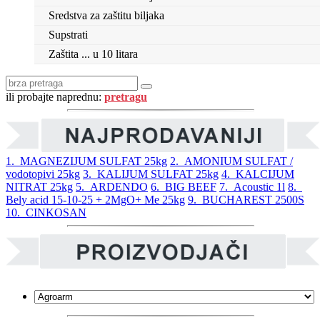
Sredstva za zaštitu biljaka
Supstrati
Zaštita ... u 10 litara
ili probajte naprednu:
pretragu
1. MAGNEZIJUM SULFAT 25kg
2. AMONIUM SULFAT /
vodotopivi 25kg
3. KALIJUM SULFAT 25kg
4. KALCIJUM
NITRAT 25kg
5. ARDENDO
6. BIG BEEF
7. Acoustic 1l
8.
Bely acid 15-10-25 + 2MgO+ Me 25kg
9. BUCHAREST 2500S
10. CINKOSAN