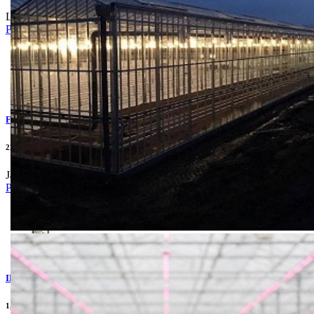
Lisni mineri ,žičnjak,kukuruzni plamenac .
Pogledaj
FUTOCIS 2,5 EC
220.00din
Jabukin smotavac , lisne vaši.
Pogledaj
IMAZAR 40
1,915.00din