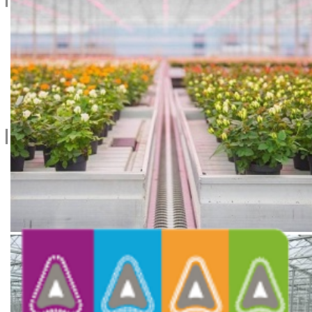
065/202-52-02
Ive Lole Ribara 65, 22406 Irig
Srbija
Kontaktirajte nas
Social
facebook