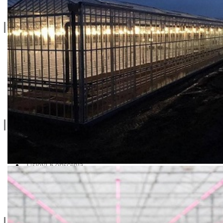
Linkovi
O Nama
Katalozi
Blog
Projektovanje / Izgradnja
Informacije
Privatnost & Kolačići
Uslovi Korišćenja
Dostava & Povraćaj
Mapa
Kontakt info