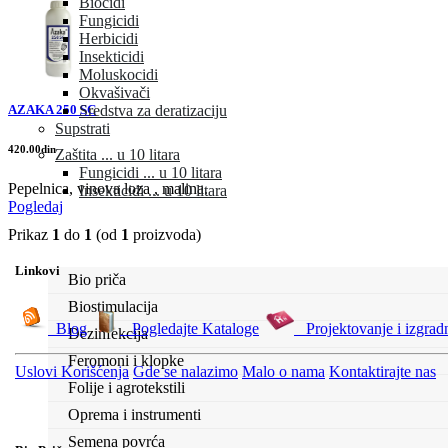
Biocidi
Fungicidi
Herbicidi
Insekticidi
Moluskocidi
Okvašivači
AZAKA 250 SC
Sredstva za deratizaciju
Supstrati
420.00din
Zaštita ... u 10 litara
Fungicidi ... u 10 litara
Pepelnica, vinova loza , malina.
Insekticidi ... u 10 litara
Pogledaj
Prikaz
1
do
1
(od
1
proizvoda)
Linkovi
Bio priča
Biostimulacija
Blog
Pogledajte Kataloge
Projektovanje i izgrad
Dezinfekcija
Feromoni i klopke
Uslovi Korišćenja
Gde se nalazimo
Malo o nama
Kontaktirajte nas
Folije i agrotekstili
Oprema i instrumenti
Semena povrća