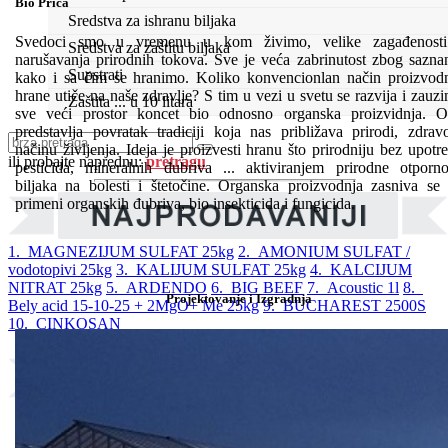
Bio Priča
Sredstva za ishranu biljaka
Svedoci smo u vremenu u kom živimo, velike zagađenosti
Sredstva za zaštitu biljaka
narušavanja prirodnih tokova. Sve je veća zabrinutost zbog sazna
Supstrati
kako i sa čim se hranimo. Koliko konvencionlan način proizvod
hrane utiče na naše zdravlje? S tim u vezi u svetu se razvija i zauz
Zaštita ... u 10 litara
sve veći prostor koncet bio odnosno organska proizvidnja. 
predstavlja povratak tradiciji koja nas približava prirodi, zdra
načinu življenja. Ideja je proizvesti hranu što prirodniju bez upotr
ili probajte naprednu:
pretragu
pesticida, mineralnih đubriva ... aktiviranjem prirodne otporno
biljaka na bolesti i štetočine. Organska proizvodnja zasniva se
primeni organskih đubriva, bio insekticida i fungicida.
1. MAGNEZIJUM SULFAT 25kg
2. AMONIUM SULFAT /
vodotopivi 25kg
3. KALIJUM SULFAT 25kg
4. KALCIJUM
NITRAT 25kg
5. ARDENDO
6. BIG BEEF
7. Acoustic 1l
8.
Projektovanje i Izgradnja
Bely acid 15-10-25 + 2MgO+ Me 25kg
9. BUCHAREST 2500S
10. CINKOSAN