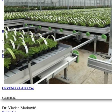
BOBITA 500s
3,300.00din
Poznat i gajen hibrid .
Pogledaj
CRVENO ZLATO 25g
1,450.00din
Dr. Vladan Marković.