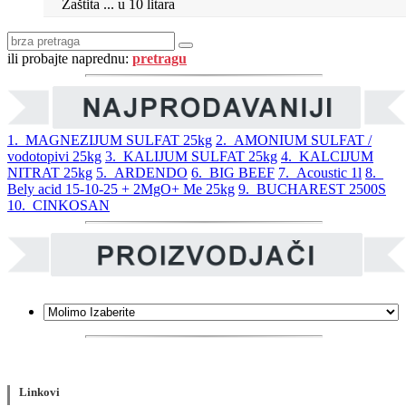
Zaštita ... u 10 litara
ili probajte naprednu:
pretragu
1. MAGNEZIJUM SULFAT 25kg
2. AMONIUM SULFAT /
vodotopivi 25kg
3. KALIJUM SULFAT 25kg
4. KALCIJUM
NITRAT 25kg
5. ARDENDO
6. BIG BEEF
7. Acoustic 1l
8.
Bely acid 15-10-25 + 2MgO+ Me 25kg
9. BUCHAREST 2500S
10. CINKOSAN
Linkovi