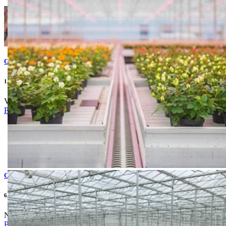
CHEVALIER
1,650.00din
Vitez u polju!
Pogledaj
CORTES
6,520.00din
Najpopularniji hibrid u Evropi
Pogledaj