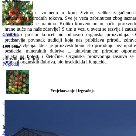
Bio Priča
Svedoci smo u vremenu u kom živimo, velike zagađenosti
narušavanja prirodnih tokova. Sve je veća zabrinutost zbog sazna
kako i sa čim se hranimo. Koliko konvencionlan način proizvod
hrane utiče na naše zdravlje? S tim u vezi u svetu se razvija i zauz
sve veći prostor koncet bio odnosno organska proizvidnja. 
GARDEL
predstavlja povratak tradiciji koja nas približava prirodi, zdra
načinu življenja. Ideja je proizvesti hranu što prirodniju bez upotr
4,000.00din
pesticida, mineralnih đubriva ... aktiviranjem prirodne otporno
biljaka na bolesti i štetočine. Organska proizvodnja zasniva se
Ukusan beef hibrid!
primeni organskih đubriva, bio insekticida i fungicida.
Pogledaj
Projektovanje i Izgradnja
CHERRY BELLE
5,940.00din
Indeterminantni hibrid .
Pogledaj