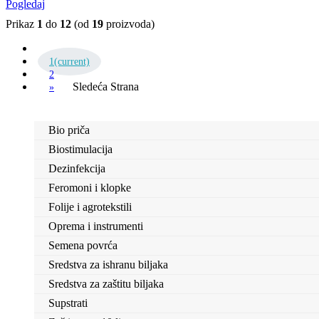
Pogledaj
Prikaz
1
do
12
(od
19
proizvoda)
1
(current)
2
Sledeća Strana
»
Bio priča
Biostimulacija
Dezinfekcija
Feromoni i klopke
Folije i agrotekstili
Oprema i instrumenti
Semena povrća
Sredstva za ishranu biljaka
Sredstva za zaštitu biljaka
Supstrati