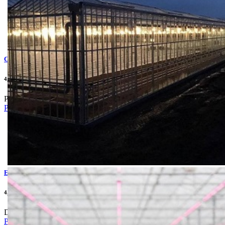
CAPRICCIO
4,600.00din
Poznat hibrid kelja.Težine glavice je 1-2 kg.
Pogledaj
ERIKA
4,340.00din
Dužina vegetacije: 70-80 dana
Pogledaj