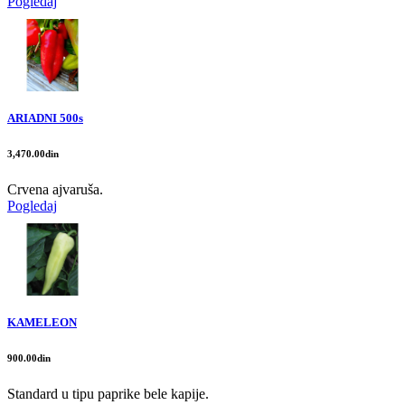
Pogledaj
ARIADNI 500s
3,470.00din
Crvena ajvaruša.
Pogledaj
KAMELEON
900.00din
Standard u tipu paprike bele kapije.