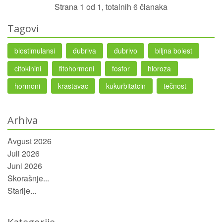
Strana 1 od 1, totalnih 6 članaka
Tagovi
biostimulansi
đubriva
đubrivo
biljna bolest
citokinini
fitohormoni
fosfor
hloroza
hormoni
krastavac
kukurbitatcin
tečnost
Arhiva
Avgust 2026
Juli 2026
Juni 2026
Skorašnje...
Starije...