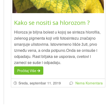
Kako se nositi sa hlorozom ?
Hloroza je biljna bolest u kojoj se sinteza hlorofila,
zelenog pigmenta koji vrši fotosintezu značajno
smanjuje ulistovima. Istovremeno lišće žuti, prvo
između vena, a onda potpuno.Onda se onisuše i
odpadaju. Rast biljaka se usporava, cvetovi i
zameci se suše i odpadaju.
Pročitaj Više
Sreda, septembar 11. 2019
Nema Komentara