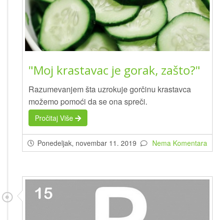
"Moj krastavac je gorak, zašto?"
Razumevanjem šta uzrokuje gorčinu krastavca
možemo pomoći da se ona spreči.
Pročitaj Više
Ponedeljak, novembar 11. 2019
Nema Komentara