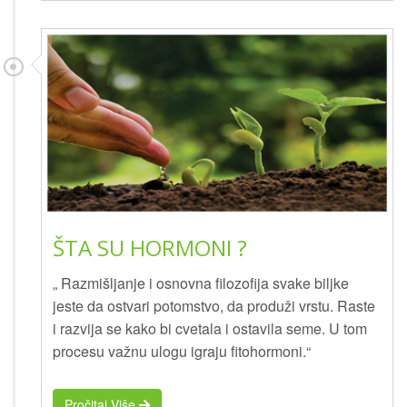
ŠTA SU HORMONI ?
„ Razmišljanje i osnovna filozofija svake biljke
jeste da ostvari potomstvo, da produži vrstu. Raste
i razvija se kako bi cvetala i ostavila seme. U tom
procesu važnu ulogu igraju fitohormoni.“
Pročitaj Više