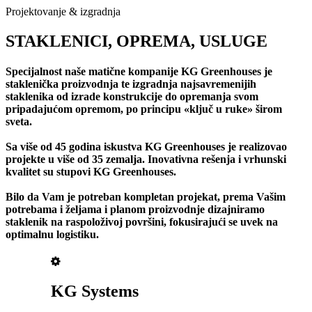
Projektovanje & izgradnja
STAKLENICI, OPREMA, USLUGE
Specijalnost naše matične kompanije KG Greenhouses je
staklenička proizvodnja te izgradnja najsavremenijih
staklenika od izrade konstrukcije do opremanja svom
pripadajućom opremom, po principu «ključ u ruke» širom
sveta.
Sa više od 45 godina iskustva KG Greenhouses je realizovao
projekte u više od 35 zemalja. Inovativna rešenja i vrhunski
kvalitet su stupovi KG Greenhouses.
Bilo da Vam je potreban kompletan projekat, prema Vašim
potrebama i željama i planom proizvodnje dizajniramo
staklenik na raspoloživoj površini, fokusirajući se uvek na
optimalnu logistiku.
KG Systems