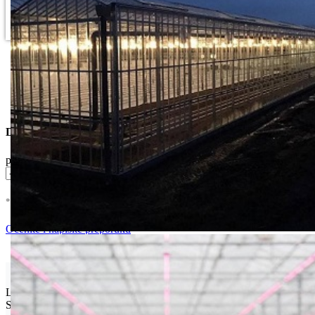
Dostupne Opcije
pakovanje
* U cenu je uracunat PDV *
Nema Na Stanju !
Ocenite i napišite preporuku
Isporuka Info
Limit za porudžbinu je
500.00 dinara
za isporuku na teritoriji
Srbije. Za inostranstvo, molimo da nas kontaktirate za informacije o