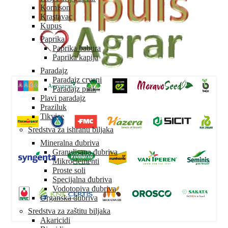
Kornison
Krastavac
Kupus
Paprika
Paprika babura
Paprika kapija
Paradajz
Paradajz crveni
Paradajz pink
Plavi paradajz
Praziluk
Tikvice
Sredstva za ishranu biljaka
Mineralna đubriva
Granulisana đubriva
Mikroelementi
Proste soli
Specijalna đubriva
Vodotopiva đubriva
Organska đubriva
Sredstva za zaštitu biljaka
Akaricidi