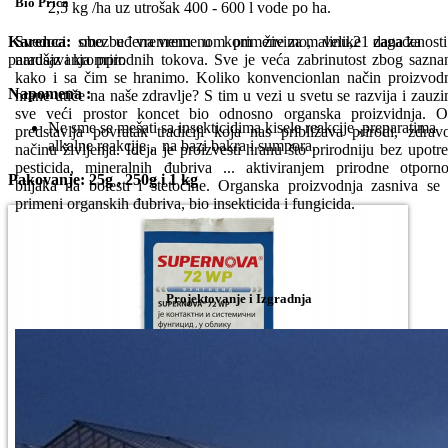
Bio Priča
2,5 kg /ha uz utrošak 400 - 600 l vode po ha.
Svedoci smo u vremenu u kom živimo, velike zagađenosti
Karenca:
obezbeđena vremenom primene za malinu,21 dana za
narušavanja prirodnih tokova. Sve je veća zabrinutost zbog sazna
paradajz i krompir.
kako i sa čim se hranimo. Koliko konvencionlan način proizvod
Napomena :
hrane utiče na naše zdravlje? S tim u vezi u svetu se razvija i zauz
sve veći prostor koncet bio odnosno organska proizvidnja. 
Ne sme se mešati sa insekticidima kisele reakcije ,preparatima
predstavlja povratak tradiciji koja nas približava prirodi, zdra
alkalne reakcije , na bazi bakra i sumpora.
načinu življenja. Ideja je proizvesti hranu što prirodniju bez upotr
pesticida, mineralnih đubriva ... aktiviranjem prirodne otporno
Pakovanje: 25g , 250g i 1 kg
biljaka na bolesti i štetočine. Organska proizvodnja zasniva se
primeni organskih đubriva, bio insekticida i fungicida.
Projektovanje i Izgradnja