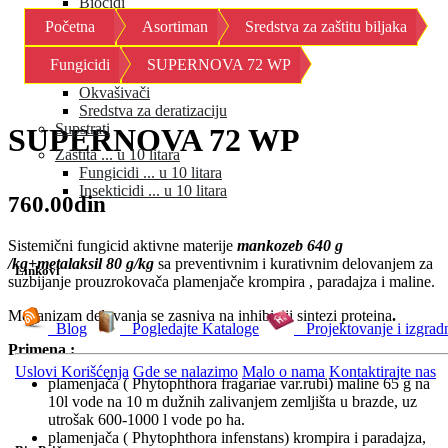
Biocidi
Fungicidi
Početna
Asortiman
Sredstva za zaštitu biljaka
Herbicidi
Insekticidi
Fungicidi
SUPERNOVA 72 WP
Moluskocidi
Okvašivači
Sredstva za deratizaciju
Supstrati
SUPERNOVA 72 WP
Zaštita ... u 10 litara
Fungicidi ... u 10 litara
Insekticidi ... u 10 litara
760.00din
Sistemični fungicid aktivne materije
mankozeb 640 g
/kg+metalaksil 80 g/kg
sa preventivnim i kurativnim delovanjem za
Linkovi
suzbijanje prouzrokovača plamenjače krompira , paradajza i maline.
Mehanizam delovanja se zasniva na inhibiciji sintezi proteina
.
Blog
Pogledajte Kataloge
Projektovanje i izgrad
Primena :
Uslovi Korišćenja
Gde se nalazimo
Malo o nama
Kontaktirajte nas
plamenjača ( Phytophthora fragariae var.rubi) maline 65 g na
10l vode na 10 m dužnih zalivanjem zemljišta u brazde, uz
utrošak 600-1000 l vode po ha.
plamenjača ( Phytophthora infenstans) krompira i paradajza,