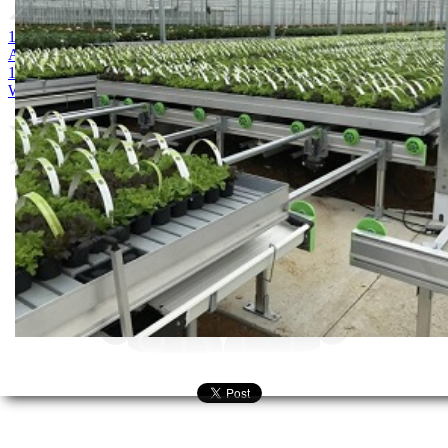
1. Acoustic 1l
2. SUPERNOVA 72 WP
3. PREVENT 80 WP
4.
ALIJANSA PLUS
5. ENYGMA 62,5 WG
6. GALOFUNGIN T
1 lit
7. KANTON 700 WG
8. AZAKA 250 SC
9. FOSSAL 80
WP
10. KOCIDE 2000