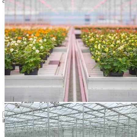
ceni i mogućnostima isporuke.
Bio priča
Biostimulacija
Dezinfekcija
Feromoni i klopke
Folije i agrotekstili
Oprema i instrumenti
Semena povrća
Sredstva za ishranu biljaka
Sredstva za zaštitu biljaka
Supstrati
Zaštita ... u 10 litara
ili probajte naprednu:
pretragu