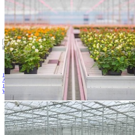
Sredstva za ishranu biljaka
Sredstva za zaštitu biljaka
Supstrati
Zaštita ... u 10 litara
ili probajte naprednu:
pretragu
1. Acoustic 1l
2. SUPERNOVA 72 WP
3. PREVENT 80 WP
4.
ALIJANSA PLUS
5. ENYGMA 62,5 WG
6. GALOFUNGIN T
1 lit
7. KANTON 700 WG
8. AZAKA 250 SC
9. FOSSAL 80
WP
10. KOCIDE 2000