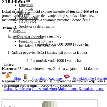
218.00din
Biocidi
Fungicidi
Herbicidi
Lokal sistemični fungicid aktivne materije
pirimetanil 400 g/l
sa
Insekticidi
protektivnim i kurativnim delovanjem koji sprečava biosintezu
Moluskocidi
metioninačime se sprečava stvaranje proteina i deoba ćelija.
Okvašivači
Sredstva za deratizaciju
Primena
:
Supstrati
siva trulež vinove loze i maline ;
Zaštita ... u 10 litara
Fungicidi ... u 10 litara
2l /ha utrošak vode 600-1000 l vode / ha
Insekticidi ... u 10 litara
čađava pegavost lišća i krastavosti plodova jabuka
1l /ha utrošak vode 1000 l vode / ha
Linkovi
Karenca
: 35 dan za vinovu lozu, 21 dana za jabuku i 14 dana za
malinu.
Blog
Pogledajte Kataloge
Projektovanje i izgrad
Napomena
: Ne sme se mešati sa preparatima alkalne reakcije, kao i
sumpornim preparatima i bordovskom čorbom.
Uslovi Korišćenja
Gde se nalazimo
Malo o nama
Kontaktirajte nas