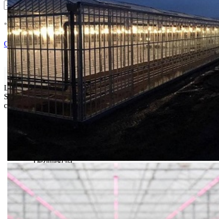
* U cenu je uracunat PDV *
Nema Na Stanju !
Ocenite i napišite preporuku
Isporuka Info
Limit za porudžbinu je
500.00 dinara
za isporuku na teritoriji
Srbije. Za inostranstvo, molimo da nas kontaktirate za informacije o
ceni i mogućnostima isporuke.
Bio priča
Biostimulacija
Dezinfekcija
Feromoni i klopke
Folije i agrotekstili
Oprema i instrumenti
Semena povrća