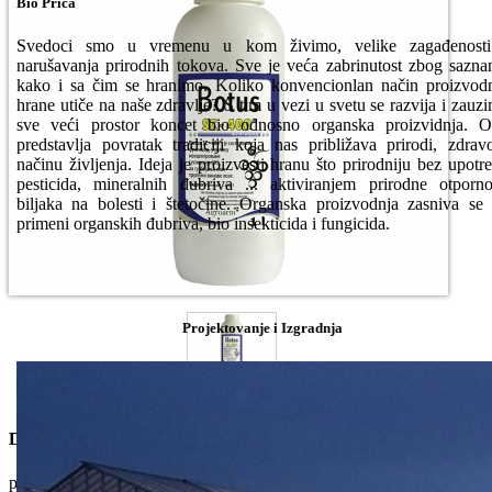
Bio Priča
Svedoci smo u vremenu u kom živimo, velike zagađenosti
narušavanja prirodnih tokova. Sve je veća zabrinutost zbog sazna
kako i sa čim se hranimo. Koliko konvencionlan način proizvod
hrane utiče na naše zdravlje? S tim u vezi u svetu se razvija i zauz
sve veći prostor koncet bio odnosno organska proizvidnja. 
predstavlja povratak tradiciji koja nas približava prirodi, zdra
načinu življenja. Ideja je proizvesti hranu što prirodniju bez upotr
pesticida, mineralnih đubriva ... aktiviranjem prirodne otporno
biljaka na bolesti i štetočine. Organska proizvodnja zasniva se
primeni organskih đubriva, bio insekticida i fungicida.
Projektovanje i Izgradnja
Dostupne Opcije
pakovanje