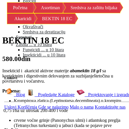
Biocidi
Fungicidi
Početna
Asortiman
Sredstva za zaštitu biljaka
Herbicidi
Insekticidi
Akaricidi
BEKTIN 18 EC
Moluskocidi
Okvašivači
Sredstva za deratizaciju
Supstrati
BEKTIN 18 EC
Zaštita ... u 10 litara
Fungicidi ... u 10 litara
Insekticidi ... u 10 litara
580.00din
Insekticid i akaricid aktivne materije
abamektin 18 g/l
sa
kontaktnim i digestivnim delovanjem za suzbijanještetočina u
Linkovi
povrtarstvu i voćarstvu.
Primena:
Blog
Pogledajte Kataloge
Projektovanje i izgrad
Krompirova zlatica (Leptinotarsa decemlineata) u krompiru
Uslovi Korišćenja
Gde se nalazimo
Malo o nama
Kontaktirajte nas
0,75 l/ha uz utrošak 200-400 l vode
crvene voćne grinje (Panonychus ulmi) i atlantskog preglja
(Tetranychus turkestani) u jabuci (kada se pojave prve