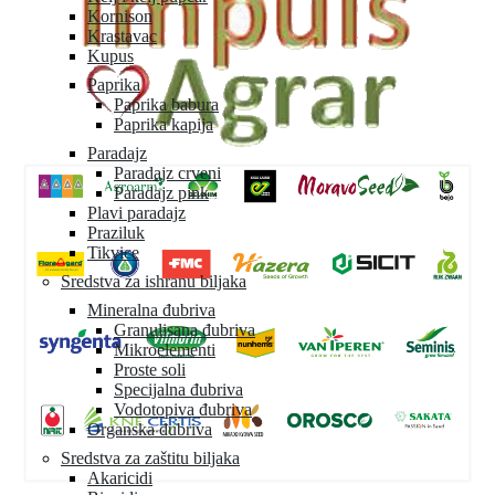
Kornison
Krastavac
Kupus
Paprika
Paprika babura
Paprika kapija
Paradajz
Paradajz crveni
Paradajz pink
Plavi paradajz
Praziluk
Tikvice
Sredstva za ishranu biljaka
Mineralna đubriva
Granulisana đubriva
Mikroelementi
Proste soli
Specijalna đubriva
Vodotopiva đubriva
Organska đubriva
Sredstva za zaštitu biljaka
Akaricidi