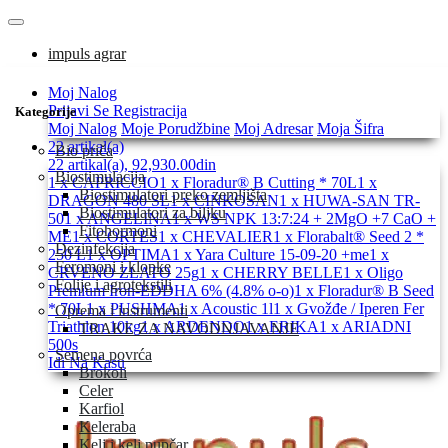
impuls agrar
Moj Nalog
Prijavi Se
Registracija
Kategorije
Moj Nalog
Moje Porudžbine
Moj Adresar
Moja Šifra
22 artikal(a)
Bio priča
22 artikal(a), 92,930.00din
Biostimulacija
1 x CAPRICCIO
1 x Floradur® B Cutting * 70L
1 x
Biostimulatori preko zemljišta
DRAGON 480 SL
1 x CINKOSAN
1 x HUWA-SAN TR-
Biostimulatori za biljku
50
1 x ANGELINA
1 x WS NPK 13:7:24 + 2MgO +7 CaO +
Fitohormoni
ME
1 x CORTES
1 x CHEVALIER
1 x Florabalt® Seed 2 *
Dezinfekcija
250 L
1 x OPTIMA
1 x Yara Culture 15-09-20 +me
1 x
Feromoni i klopke
CRVENO ZLATO 25g
1 x CHERRY BELLE
1 x Oligo
Folije i agrotekstili
Premium Iron-EDDHA 6% (4.8% o-o)
1 x Floradur® B Seed
* 70L
1 x PUSHMA
1 x Acoustic 1l
1 x Gvožđe / Iperen Fer
Oprema i instrumenti
Triathlon 10kg
1 x ARDENDO
1 x ERIKA
1 x ARIADNI
TRAKE ZA NAVODNJAVANJE
500s
Semena povrća
Idi Na Kasu
Brokoli
Celer
Karfiol
Keleraba
Kelj i kelj pupčar