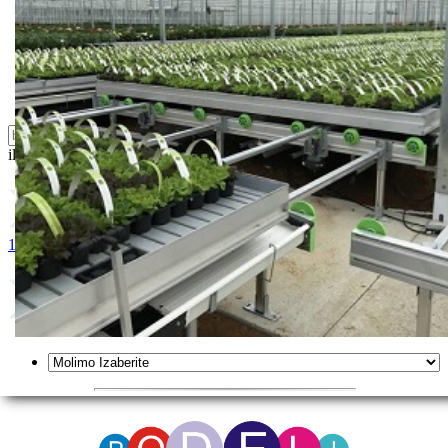
Sredstva za ishranu biljaka
Sredstva za zaštitu biljaka
Supstrati
Zaštita ... u 10 litara
ili probajte naprednu:
pretragu
1. ORTUS 5-SC
2. BEKTIN 18 EC
3. MILBECNOCK