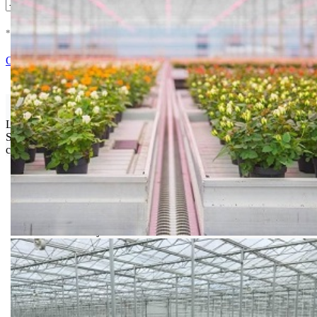
* U cenu je uracunat PDV *
Nema Na Stanju !
Ocenite i napišite preporuku
Isporuka Info
Limit za porudžbinu je
500.00 dinara
za isporuku na teritoriji
Srbije. Za inostranstvo, molimo da nas kontaktirate za informacije o
ceni i mogućnostima isporuke.
Bio priča
Biostimulacija
Dezinfekcija
Feromoni i klopke
Folije i agrotekstili
Oprema i instrumenti
Semena povrća