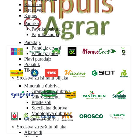
Kornison
Krastavac
Kupus
Paprika
Paprika babura
Paprika kapija
Paradajz
Paradajz crveni
Paradajz pink
Plavi paradajz
Praziluk
Tikvice
Sredstva za ishranu biljaka
Mineralna đubriva
Granulisana đubriva
Mikroelementi
Proste soli
Specijalna đubriva
Vodotopiva đubriva
Organska đubriva
Sredstva za zaštitu biljaka
Akaricidi