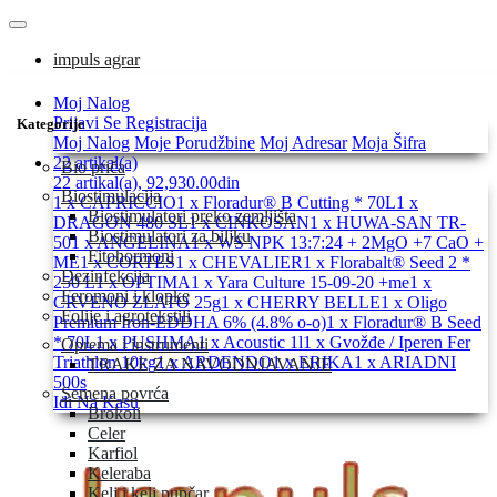
impuls agrar
Moj Nalog
Prijavi Se
Registracija
Kategorije
Moj Nalog
Moje Porudžbine
Moj Adresar
Moja Šifra
22 artikal(a)
Bio priča
22 artikal(a), 92,930.00din
Biostimulacija
1 x CAPRICCIO
1 x Floradur® B Cutting * 70L
1 x
Biostimulatori preko zemljišta
DRAGON 480 SL
1 x CINKOSAN
1 x HUWA-SAN TR-
Biostimulatori za biljku
50
1 x ANGELINA
1 x WS NPK 13:7:24 + 2MgO +7 CaO +
Fitohormoni
ME
1 x CORTES
1 x CHEVALIER
1 x Florabalt® Seed 2 *
Dezinfekcija
250 L
1 x OPTIMA
1 x Yara Culture 15-09-20 +me
1 x
Feromoni i klopke
CRVENO ZLATO 25g
1 x CHERRY BELLE
1 x Oligo
Folije i agrotekstili
Premium Iron-EDDHA 6% (4.8% o-o)
1 x Floradur® B Seed
* 70L
1 x PUSHMA
1 x Acoustic 1l
1 x Gvožđe / Iperen Fer
Oprema i instrumenti
Triathlon 10kg
1 x ARDENDO
1 x ERIKA
1 x ARIADNI
TRAKE ZA NAVODNJAVANJE
500s
Semena povrća
Idi Na Kasu
Brokoli
Celer
Karfiol
Keleraba
Kelj i kelj pupčar