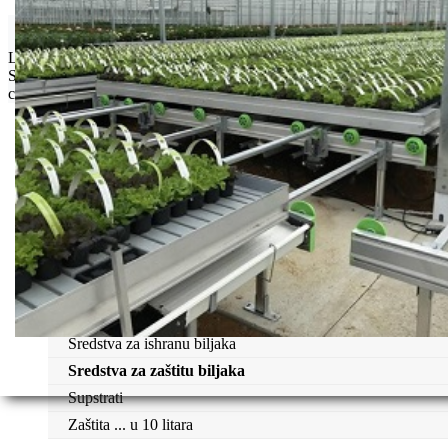
Isporuka Info
Limit za porudžbinu je
500.00 dinara
za isporuku na teritoriji
Srbije. Za inostranstvo, molimo da nas kontaktirate za informacije o
ceni i mogućnostima isporuke.
Bio priča
Biostimulacija
Dezinfekcija
Feromoni i klopke
Folije i agrotekstili
Oprema i instrumenti
Semena povrća
Sredstva za ishranu biljaka
Sredstva za zaštitu biljaka
Supstrati
Zaštita ... u 10 litara