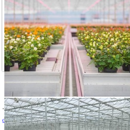
* U cenu je uracunat PDV *
Nema Na Stanju !
Ocenite i napišite preporuku