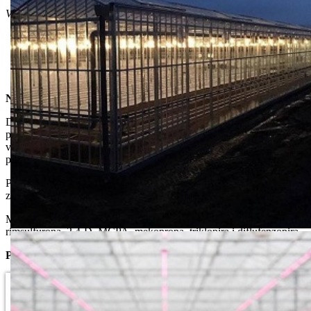
Višegodišnji širokolisni korovi:
gorčike (Sonchus spp.),
palamida njivska (Cirsium arvense),
poponac njivski (Convolvukus arvensis),
mlečike (Euphobia spp.).
Napomene
:
Dragon® 480 SL se ne sme primenjivati: u usevu kukuruza sa
podusevom (pasulj, bundeva i sl.), u usevu semenskog kukuruza, na
vrlo slabo humoznim zemljištima (manje od 1% humusa) i kraškim
područjima zbog izrazite ispirljivosti, na temperaturama iznad 25°C.
Prilikom tretiranja sprečiti zanošenje kapi na sve susedne useve i
zasade, a naročito pri visokim temperaturama.
Može se mešati sa preparatima na bazi bromoksinila, nikosulfurona,
rimsulfurona, 2,4-D, MCPA, mekopropa, triklopira i diflufenzopira.
Pakovanje : 100ml,200ml, 500ml i 1l.