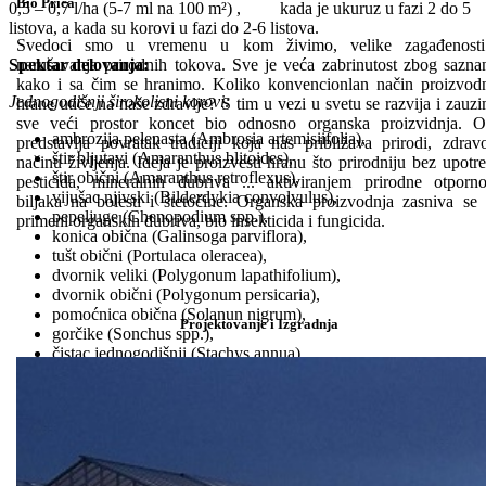
Bio Priča
0,5 – 0,7 l/ha (5-7 ml na 100 m²) , kada je ukuruz u fazi 2 do 5
listova, a kada su korovi u fazi do 2-6 listova.
Svedoci smo u vremenu u kom živimo, velike zagađenosti
narušavanja prirodnih tokova. Sve je veća zabrinutost zbog sazna
Spektar delovanja:
kako i sa čim se hranimo. Koliko konvencionlan način proizvod
Jednogodišnji širokolisni korovi:
hrane utiče na naše zdravlje? S tim u vezi u svetu se razvija i zauz
sve veći prostor koncet bio odnosno organska proizvidnja. 
ambrozija pelenasta (Ambrosia artemisiifolia),
predstavlja povratak tradiciji koja nas približava prirodi, zdra
štir bljutavi (Amaranthus blitoides),
načinu življenja. Ideja je proizvesti hranu što prirodniju bez upotr
štir obični (Amaranthus retroflexus),
pesticida, mineralnih đubriva ... aktiviranjem prirodne otporno
vijušac njivski (Bilderdykia convolvulus),
biljaka na bolesti i štetočine. Organska proizvodnja zasniva se
pepeljuge (Chenopodium spp.),
primeni organskih đubriva, bio insekticida i fungicida.
konica obična (Galinsoga parviflora),
tušt obični (Portulaca oleracea),
dvornik veliki (Polygonum lapathifolium),
dvornik obični (Polygonum persicaria),
pomoćnica obična (Solanun nigrum),
Projektovanje i Izgradnja
gorčike (Sonchus spp.),
čistac jednogodišnji (Stachys annua),
boca obična (Xanthium strumarium),
lipica teofrastova (Abutilion theophrasti),
tatula obična (Datura stramonium),
mlečike (Euphobia spp.),
dvornik ptičiji (Polygonum aviculare),
gorušica poljska (Sinapis arvensis),