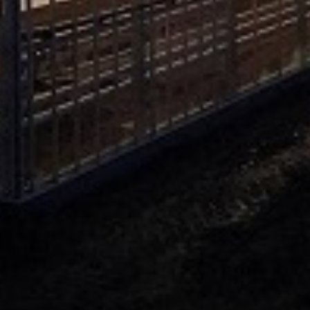
. Za inostranstvo, molimo da nas kontaktirate za informacije o ceni i m