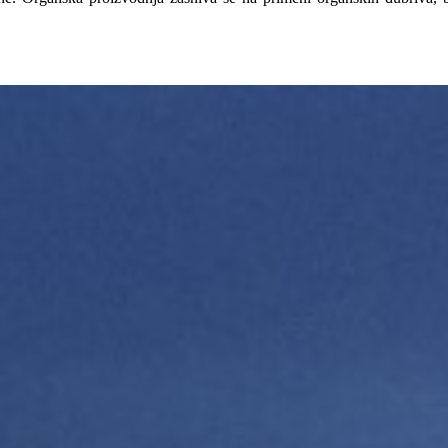
000 litara vode). Sa Huwa-San 50 AGRO,obezbeđen je optimalan
GRO u skladu sa tabelom
lazu (slavini) u sistemu. Nakon toga, koncentraciju je potrebno
njanja biofilma. Po isteku vremena kontakta, sistem je neophodno
avodnjavanje useva. Ispiranje se nastavlja čistom vodom iz slavine sve
oručena koncentracija Huwa-San 50 AGRO varira između 2% i 6%.