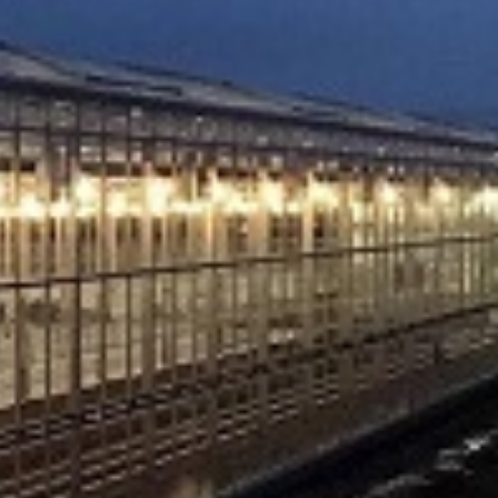
Ostavite da deluje 5-60 minuta. Nakon toga isperite, ako je potrebno.
al.