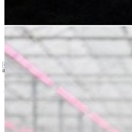
Folije i agrotekstili
Oprema i instrumenti
Semena povrća
Sredstva za ishranu biljaka
Sredstva za zaštitu biljaka
Supstrati
Zaštita ... u 10 litara
ili probajte naprednu:
pretragu