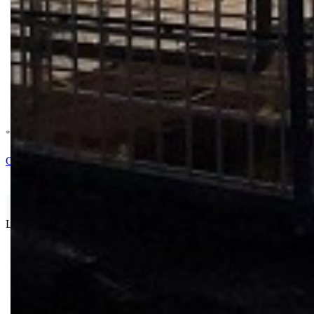
* U cenu je uracunat PDV *
Nema Na Stanju !
Ocenite i napišite preporuku
Isporuka Info
Limit za porudžbinu je
500.00 dinara
za isporuku na teritoriji Srbije
Bio priča
Biostimulacija
Dezinfekcija
Feromoni i klopke