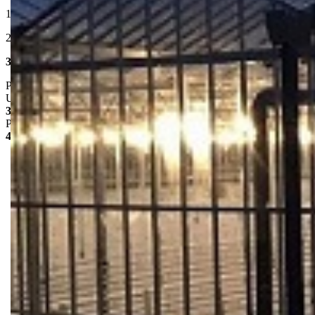
1) Koncentracija: (2%), kako razblaziti (2 lit Huwa-San 50 AGRO/100
2) Koncentracija: (6%), kako razblaziti (6 lit Huwa-San 50 AGRO/100
3.1) Površine,podovi i zidovi
Poprskajte površinu razblaženim rastvorom od 2-6%. Koristite onoliko
U suprotnom, obrišite površine i podove osušite.
3.2) Oprema
Potopite materijal i opremu u 1-2% rastvor Huwa-San 50 AGRO i ostavi
4) Tretman semena i sadnog materijala