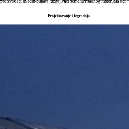
 proizvođači mladih biljaka, uzgajivači semena i sadnog materijala itd.
Projektovanje i Izgradnja
mikroorganizama je 20 do 50 ppm Huwa-San 50 Agro (20 do 50 ml na 1
anjanje biofilma. Napunite instalaciju koncentracijom Huwa-San 50 A
0.2 lit Huwa-San 50 AGRO/100 lit vode)
tva. Koncentracija se proverava pomoću test traka na najudaljenijem iz
ojedinim tačkama u sistemu može pojaviti kiseonik kao posledica ukla
ofilm). Voda koja se ispušta tokom ovog procesa ne sme se koristiti za n
anje na najudaljenijem mestu u sistemu.
aterijale koji se dezinfikuju.U zavisnosti od vremena kontakta, prep