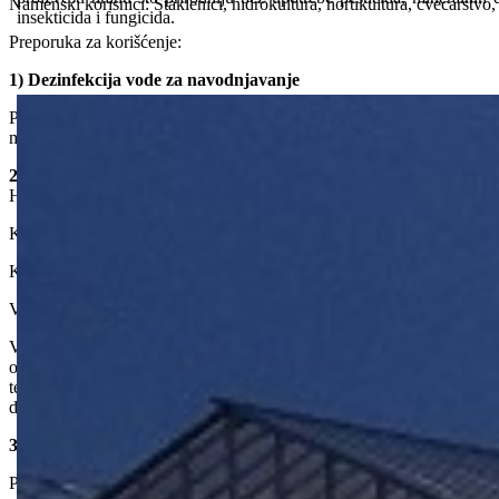
Namenski korisnici: Staklenici, hidrokultura, hortikultura, cvećarstvo,
insekticida i fungicida.
Preporuka za korišćenje:
1) Dezinfekcija vode za navodnjavanje
Počevši od čistog sistema, preporučena doza za sprečavanje rasta 
mikrobiološki kvalitet vode i sprečen je rast algi.
2) Uklanjanje biofilma
Huwa-San AGRO se može koristiti za čišćenje sistema za vodu i ukl
Koncentracija: (1-2%) ili (0.1-0.2%)
Kako razblaziti: (1-2 lit Huwa-San 50 AGRO/100 lit vode) ili (0.1-
Vreme kontakta: (1-2 sata ) ili (24 sata)
Važno je da ceo sistem bude napunjen propisanom koncentracijom sreds
održavati tokom propisanog vremena kontakta, uz napomenu da se na p
temeljno isprati kako bi se uklonila sva oslobođena kontaminacija (bi
dok se prisustvo Huwa-San 50 AGRO više ne detektuje u vodi za ispir
3) Dezinfekcija površina, podova, zidova i opreme
Prvo temeljno operite i isperite vodom površine, podove, zidove i m