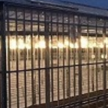
 lit vode), vreme kontakta 60 min.
 lit vode), vreme kontakta 5 min.
 koliko je potrebno da površina ostane vlažna tokom perioda kontakta. 
te da deluje najmanje 15 minuta. Nakon toga, po želji isperite materij