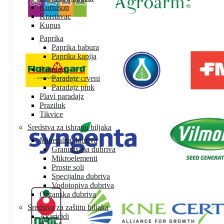
Kornison
Krastavac
Kupus
Paprika
Paprika babura
Paprika kapija
Paradajz
Paradajz crveni
Paradajz pink
Plavi paradajz
Praziluk
Tikvice
Sredstva za ishranu biljaka
Mineralna đubriva
Granulisana đubriva
Mikroelementi
Proste soli
Specijalna đubriva
Vodotopiva đubriva
Organska đubriva
Sredstva za zaštitu biljaka
Akaricidi