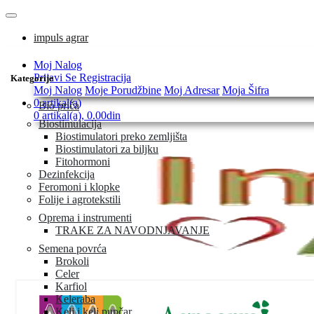
impuls agrar
Moj Nalog
Prijavi Se
Registracija
Kategorije
Moj Nalog
Moje Porudžbine
Moj Adresar
Moja Šifra
0 artikal(a)
Bio priča
0 artikal(a), 0.00din
Biostimulacija
Biostimulatori preko zemljišta
Biostimulatori za biljku
Fitohormoni
Dezinfekcija
Feromoni i klopke
Folije i agrotekstili
Oprema i instrumenti
TRAKE ZA NAVODNJAVANJE
Semena povrća
Brokoli
Celer
Karfiol
Keleraba
Kelj i kelj pupčar