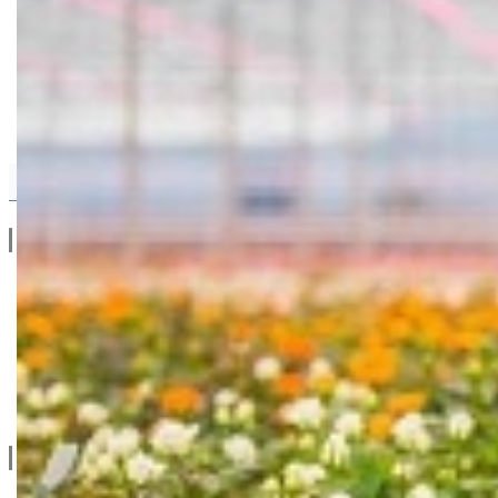
ROAM TEHNOLOGY
Drugi Proizvodi od ROAM TEHNOLOGY
Linkovi
O Nama
Katalozi
Blog
Projektovanje / Izgradnja
Informacije