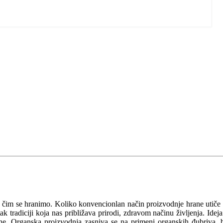
a čim se hranimo. Koliko konvencionlan način proizvodnje hrane utiče
 tradiciji koja nas približava prirodi, zdravom načinu življenja. Ideja
očine. Organska proizvodnja zasniva se na primeni organskih đubriva, 