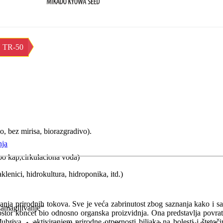
TR-50
, bez mirisa, biorazgradivo).
nja
 po kap,cirkulaciona voda)
lenici, hidrokultura, hidroponika, itd.)
nja prirodnih tokova. Sve je veća zabrinutost zbog saznanja kako i s
„zamagljivanje“
ostor koncet bio odnosno organska proizvidnja. Ona predstavlja povratak
đubriva ... aktiviranjem prirodne otpornosti biljaka na bolesti i štet