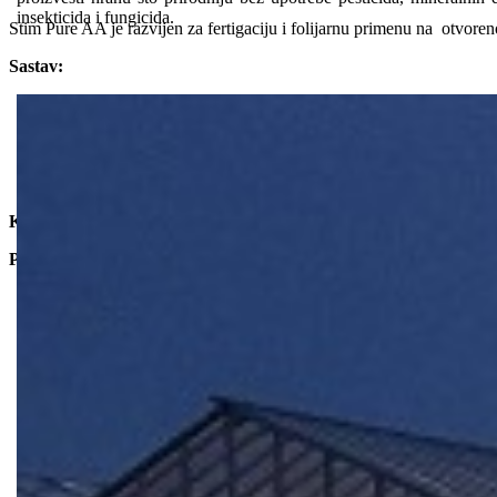
insekticida i fungicida.
Stim Pure AA je razvijen za fertigaciju i folijarnu primenu na otvoren
Sastav:
Ukupno azota 2%
Karbamid 1%
Kalijum oksid 5%
Organska materija 17,5-20,1%
Organski azot 1%
Koncentracija primene 1% ( pogledajte katalog Van Iperena , str
Pakovanje 1l i 20l