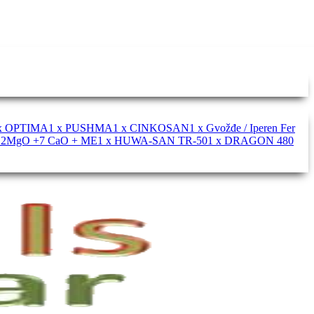
 x OPTIMA
1 x PUSHMA
1 x CINKOSAN
1 x Gvožđe / Iperen Fer
+ 2MgO +7 CaO + ME
1 x HUWA-SAN TR-50
1 x DRAGON 480