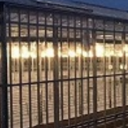
. Za inostranstvo, molimo da nas kontaktirate za informacije o ceni i m