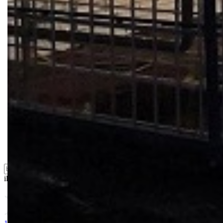
Bio priča
Biostimulacija
Dezinfekcija
Feromoni i klopke
Folije i agrotekstili
Oprema i instrumenti
Semena povrća
Sredstva za ishranu biljaka
Sredstva za zaštitu biljaka
Supstrati
Zaštita ... u 10 litara
ili probajte naprednu:
pretragu