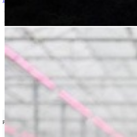
1. Stim Pure AA
2. PROTIFERT LMW
3. FoliaStim Mix TE
4. Fo
Van Iperen
Proizvođač poljoprivrednih hemikalija iz Vestmaas-a, Holandija.