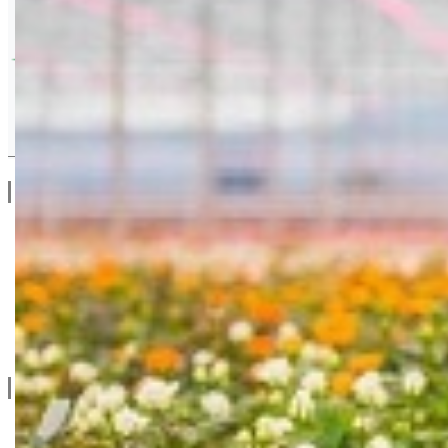
Drugi Proizvodi od Van Iperen
Linkovi
O Nama
Katalozi
Blog
Projektovanje / Izgradnja
Informacije
Privatnost & Kolačići