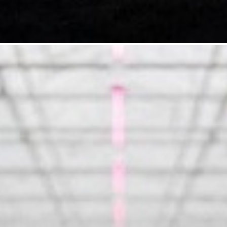
liaStim Mn/Zn
5. FoliaStim B