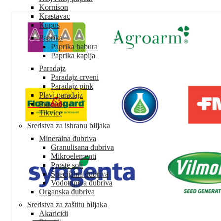
Kornison
Krastavac
Kupus
Paprika
Paprika babura
Paprika kapija
Paradajz
Paradajz crveni
Paradajz pink
Plavi paradajz
Praziluk
Tikvice
Sredstva za ishranu biljaka
Mineralna đubriva
Granulisana đubriva
Mikroelementi
Proste soli
Specijalna đubriva
Vodotopiva đubriva
Organska đubriva
Sredstva za zaštitu biljaka
Akaricidi