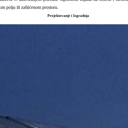
om polju ili zaštićenom prostoru.
Projektovanje i Izgradnja
.61
)