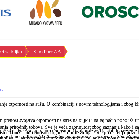
ri za biljku
Stim Pure AA
nja
anje otpornosti na sušu. U kombinaciji s novim tehnologijama i zbog kl
nosi svojstva otpornosti na stres na biljku i na taj način poboljša un
nja prirodnih tokova. Sve je veća zabrinutost zbog saznanja kako i s
i morske alge Ascophyllum nodosum. Ovaj proizvod je stabilno rešenje 
ostor koncet bio odnosno organska proizvidnja. Ona predstavlja povratak
soke slanosti.
Kanadski Ascophyllum nodosum spakovan u Stim Pure AA p
đubriva ... aktiviranjem prirodne otpornosti biljaka na bolesti i štet