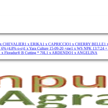
 x CHEVALIER
1 x ERIKA
1 x CAPRICCIO
1 x CHERRY BELLE
1
 6% (4.8% o-o)
1 x Yara Culture 15-09-20 +me
1 x WS NPK 13:7:24 
1 x Floradur® B Cutting * 70L
1 x ARDENDO
1 x ANGELINA