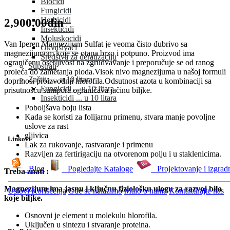
Biocidi
Fungicidi
Herbicidi
2,900.00din
Insekticidi
Moluskocidi
Van Iperen Magnezijum Sulfat je veoma čisto đubrivo sa
Okvašivači
magnezijumom koje se otapa brzo i potpuno. Proizvod ima
Sredstva za deratizaciju
ograničenu osetljivost na zgrudvavanje i preporučuje se od ranog
Supstrati
proleća do zametanja ploda.Visok nivo magnezijuma u našoj formuli
Zaštita ... u 10 litara
doprinosi proizvodnji hlorofila.Odsutnost azota u kombinaciji sa
Fungicidi ... u 10 litara
prisutnošću sumpora ograničava jačinu biljke.
Insekticidi ... u 10 litara
Poboljšava boju lista
Kada se koristi za folijarnu primenu, stvara manje povoljne
uslove za rast
gljivica
Linkovi
Lak za rukovanje, rastvaranje i primenu
Razvijen za fertirigaciju na otvorenom polju i u staklenicima.
Blog
Pogledajte Kataloge
Projektovanje i izgrad
Treba znati :
Magnezijum ima jasnu i ključnu fiziološku ulogu za razvoj bilo
Uslovi Korišćenja
Gde se nalazimo
Malo o nama
Kontaktirajte nas
koje biljke.
Osnovni je element u molekulu hlorofila.
Uključen u sintezu i stvaranje proteina.