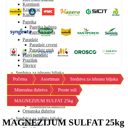
Kornison
Krastavac
Kupus
Paprika
Paprika babura
Paprika kapija
Paradajz
Paradajz crveni
Paradajz pink
Plavi paradajz
Praziluk
Tikvice
Sredstva za ishranu biljaka
Početna
Asortiman
Sredstva za ishranu biljaka
Mineralna đubriva
Granulisana đubriva
Mineralna đubriva
Proste soli
Mikroelementi
Proste soli
MAGNEZIJUM SULFAT 25kg
Specijalna đubriva
Vodotopiva đubriva
Organska đubriva
Sredstva za zaštitu biljaka
MAGNEZIJUM SULFAT 25kg
Akaricidi