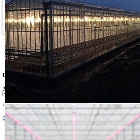
Dostupne Opcije
pakovanje
* U cenu je uracunat PDV *
Nema Na Stanju !
Ocenite i napišite preporuku
Isporuka Info