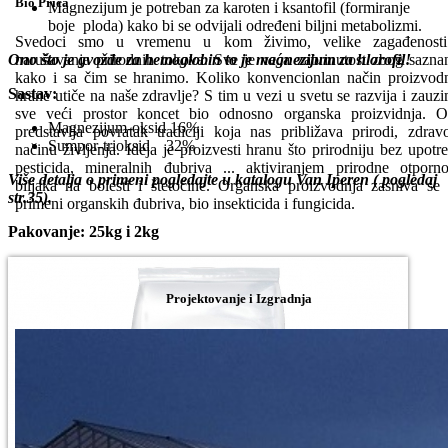
Bio Priča
Magnezijum je potreban za karoten i ksantofil (formiranje
boje ploda) kako bi se odvijali određeni biljni metabolizmi.
Svedoci smo u vremenu u kom živimo, velike zagađenosti
narušavanja prirodnih tokova. Sve je veća zabrinutost zbog sazna
Ono što je gvožđe za hemoglobin to je magnezijum za hlorofil!
kako i sa čim se hranimo. Koliko konvencionlan način proizvod
Sastav:
hrane utiče na naše zdravlje? S tim u vezi u svetu se razvija i zauz
sve veći prostor koncet bio odnosno organska proizvidnja. 
Magnezijum-oksid 16%
predstavlja povratak tradiciji koja nas približava prirodi, zdra
Sumpor-trioksid 32%
načinu življenja. Ideja je proizvesti hranu što prirodniju bez upotr
pesticida, mineralnih đubriva ... aktiviranjem prirodne otporno
Više detalja o primeni pogledajte u katalogu Van Iperen ( pogledaj
biljaka na bolesti i štetočine. Organska proizvodnja zasniva se
str.35).
primeni organskih đubriva, bio insekticida i fungicida.
Pakovanje: 25kg i 2kg
Projektovanje i Izgradnja