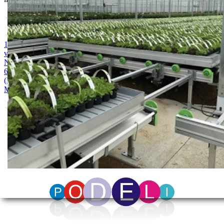
1. MAGNEZIJUM SULFAT 25kg
2. AMONIUM SULFAT /
vodotopivi 25kg
3. KALIJUM SULFAT 25kg
4. KALCIJUM
NITRAT 25kg
5. AMONIJUM NITRAT 18% TEČNOST 25 kg
6. KALIJUM NITRAT 25kg
7. MONOKALIJUM FOSFAT
(MKP) 25kg
8. MONOAMONIJUMFOSFAT(MAP) 25 kg
9.
MAGNEZIJUM NITRAT 25kg