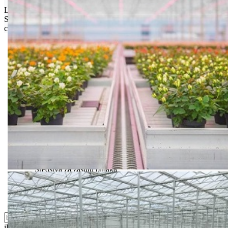
Limit za porudžbinu je
500.00 dinara
za isporuku na teritoriji
Srbije. Za inostranstvo, molimo da nas kontaktirate za informacije o
ceni i mogućnostima isporuke.
Bio priča
Biostimulacija
Dezinfekcija
Feromoni i klopke
Folije i agrotekstili
Oprema i instrumenti
Semena povrća
Sredstva za ishranu biljaka
Sredstva za zaštitu biljaka
Supstrati
Zaštita ... u 10 litara
ili probajte naprednu:
pretragu