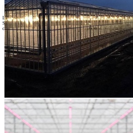
Isporuka Info
Limit za porudžbinu je
500.00 dinara
za isporuku na teritoriji
Srbije. Za inostranstvo, molimo da nas kontaktirate za informacije o
ceni i mogućnostima isporuke.
Bio priča
Biostimulacija
Dezinfekcija
Feromoni i klopke
Folije i agrotekstili
Oprema i instrumenti
Semena povrća
Sredstva za ishranu biljaka
Sredstva za zaštitu biljaka
Supstrati
Zaštita ... u 10 litara