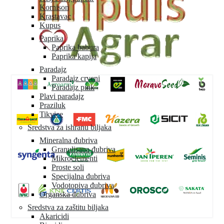
Kornison
Krastavac
Kupus
Paprika
Paprika babura
Paprika kapija
Paradajz
Paradajz crveni
Paradajz pink
Plavi paradajz
Praziluk
Tikvice
Sredstva za ishranu biljaka
Mineralna đubriva
Granulisana đubriva
Mikroelementi
Proste soli
Specijalna đubriva
Vodotopiva đubriva
Organska đubriva
Sredstva za zaštitu biljaka
Akaricidi