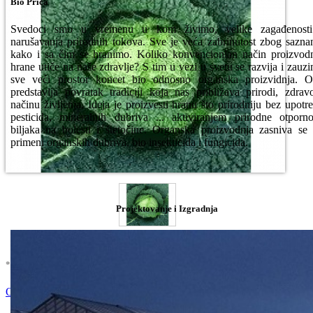
Bio Priča
Svedoci smo u vremenu u kom živimo, velike zagađenosti
narušavanja prirodnih tokova. Sve je veća zabrinutost zbog sazna
kako i sa čim se hranimo. Koliko konvencionlan način proizvod
hrane utiče na naše zdravlje? S tim u vezi u svetu se razvija i zauz
sve veći prostor koncet bio odnosno organska proizvidnja. 
predstavlja povratak tradiciji koja nas približava prirodi, zdra
načinu življenja. Ideja je proizvesti hranu što prirodniju bez upotr
pesticida, mineralnih đubriva ... aktiviranjem prirodne otporno
biljaka na bolesti i štetočine. Organska proizvodnja zasniva se
primeni organskih đubriva, bio insekticida i fungicida.
Projektovanje i Izgradnja
* U cenu je uracunat PDV *
Nema Na Stanju !
Ocenite i napišite preporuku