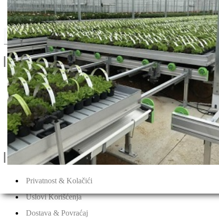
Clause
Drugi Proizvodi od Clause
Linkovi
O Nama
Katalozi
Blog
Projektovanje / Izgradnja
Informacije
Privatnost & Kolačići
Uslovi Korišćenja
Dostava & Povraćaj