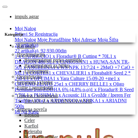
impuls agrar
Moj Nalog
Prijavi Se
Registracija
Kategorije
Moj Nalog
Moje Porudžbine
Moj Adresar
Moja Šifra
22 artikal(a)
Bio priča
22 artikal(a), 92,930.00din
Biostimulacija
1 x CAPRICCIO
1 x Floradur® B Cutting * 70L
1 x
Biostimulatori preko zemljišta
DRAGON 480 SL
1 x CINKOSAN
1 x HUWA-SAN TR-
Biostimulatori za biljku
50
1 x ANGELINA
1 x WS NPK 13:7:24 + 2MgO +7 CaO +
Fitohormoni
ME
1 x CORTES
1 x CHEVALIER
1 x Florabalt® Seed 2 *
Dezinfekcija
250 L
1 x OPTIMA
1 x Yara Culture 15-09-20 +me
1 x
Feromoni i klopke
CRVENO ZLATO 25g
1 x CHERRY BELLE
1 x Oligo
Folije i agrotekstili
Premium Iron-EDDHA 6% (4.8% o-o)
1 x Floradur® B Seed
* 70L
1 x PUSHMA
1 x Acoustic 1l
1 x Gvožđe / Iperen Fer
Oprema i instrumenti
Triathlon 10kg
1 x ARDENDO
1 x ERIKA
1 x ARIADNI
TRAKE ZA NAVODNJAVANJE
500s
Semena povrća
Idi Na Kasu
Brokoli
Celer
Karfiol
Keleraba
Kelj i kelj pupčar