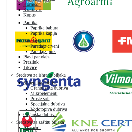
Kornison
Krastavac
Kupus
Paprika
Paprika babura
Paprika kapija
Paradajz
Paradajz crveni
Paradajz pink
Plavi paradajz
Praziluk
Tikvice
Sredstva za ishranu biljaka
Mineralna đubriva
Granulisana đubriva
Mikroelementi
Proste soli
Specijalna đubriva
Vodotopiva đubriva
Organska đubriva
Sredstva za zaštitu biljaka
Akaricidi