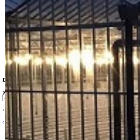
Dostupne Opcije
pakovanje
* U cenu je uracunat PDV *
Dodaj u Korpu
Ocenite i napišite preporuku