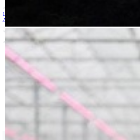
1. Bely acid 15-10-25 + 2MgO+ Me 25kg
2. Ubinas 20-20-20 + M
2MgO +7 CaO + ME
Van Iperen