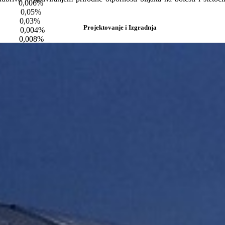
,006%
0,05%
0,03%
Projektovanje i Izgradnja
 0,004%
,008%
e je pogodan za folijarnu primenu.
ka boljem upravljanju fosforom kako u zemljištu tako i u biljci i nj
r. 15 ).