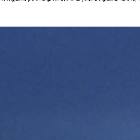
egovoj većoj efikasnosti u oba pravca.