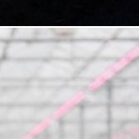
 25kg
5. Iperen IPE 20-13-20 + Me 25kg
6. WS NPK 13:7:24 +