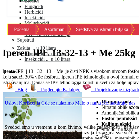
Biocidi
Fungicidi
Herbicidi
Insekticidi
Moluskocidi
Okvašivači
Početna
Asortiman
Sredstva za ishranu biljaka
Sredstva za deratizaciju
Supstrati
Zaštita ... u 10 litara
Iperen IPE 13-32-13 + Me 25kg
Fungicidi ... u 10 litara
Insekticidi ... u 10 litara
Iperen IPE | 13 - 32 - 13 + Me je čisti NPK s visokom nivoom fosfor
Linkovi
koja sadrži 30% više fosfora.. Iperen IPE tehnologija u ovoj formuli
istraživanjima. Danas se IPE tehnologija koristi u svetu za bolje upr
Blog
Pogledajte Kataloge
Projektovanje i izgrad
Ukupno az
Uslovi Korišćenja
Gde se nalazimo
Malo o nama
Kontaktirajte nas
Nitratni oblik
Amonijačni oblik
Bio Priča
Fosfor pento
Kalijum ok
Svedoci smo u vremenu u kom živimo, velike zagađenosti i narušava
Sumpor trio
naše zdravlje? S tim u vezi u svetu se razvija i zauzima sve veći pr
Bor 0
proizvesti hranu što prirodniju bez upotrebe pesticida, mineralnih 