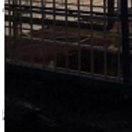
Isporuka Info
Limit za porudžbinu je
500.00 dinara
za isporuku na teritoriji Srbije
Bio priča
Biostimulacija
Dezinfekcija
Feromoni i klopke
Folije i agrotekstili
Oprema i instrumenti
Semena povrća
Sredstva za ishranu biljaka
Sredstva za zaštitu biljaka
Supstrati
Zaštita ... u 10 litara
ili probajte naprednu:
pretragu