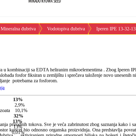
Mineralna đubriva
Vodotopiva đubriva
Iperen IPE 13-32-1
a u kombinaciji sa EDTA heliranim mikroelementima . Zbog Iperen IPE 
 oslobađa fosfor fiksiran u zemljištu i sprečava taloženje novo unesen
avljanje potrebama za fosforom.
nja
ota 13%
 azota 2,9%
 azoata 10,1%
ksid 32%
sid 13%
nja prirodnih tokova. Sve je veća zabrinutost zbog saznanja kako i s
ksid 13%
ostor koncet bio odnosno organska proizvidnja. Ona predstavlja povratak
,01%
đubriva ... aktiviranjem prirodne otpornosti biljaka na bolesti i štet