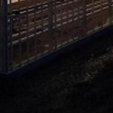
. Za inostranstvo, molimo da nas kontaktirate za informacije o ceni i m