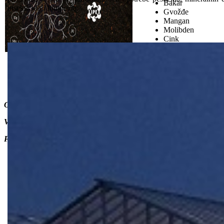
Bakar 0
insekticida i fungicida.
Gvožđe 
Mangan 
Molibden
Cink 0
Poboljšava rast korena i izdanaka kao i opštu vitalnost biljaka.
Mikroelementi 100% helirani u potpunosti su dostupni.
Razvijen za fertigaciju u otvorenom polju i staklenicima. Takođ
Ovo je jedan od inovativnih proizvoda kompanije Van Iperen usmeren 
Više detalja o primeni pogledajte u katalogu Van Iperen ( pogledaj st
Pakovanje 25 kg i 2 kg.