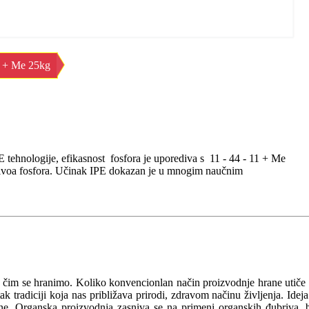
3 + Me 25kg
tehnologije, efikasnost fosfora je uporediva s 11 - 44 - 11 + Me
ih nivoa fosfora. Učinak IPE dokazan je u mnogim naučnim
a čim se hranimo. Koliko konvencionlan način proizvodnje hrane utiče
 tradiciji koja nas približava prirodi, zdravom načinu življenja. Ideja
očine. Organska proizvodnja zasniva se na primeni organskih đubriva, 