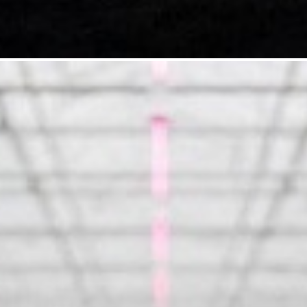
e 25kg
3. Iperen IPE 13-32-13 + Me 25kg
4. Achtang 32-10-10 + Me