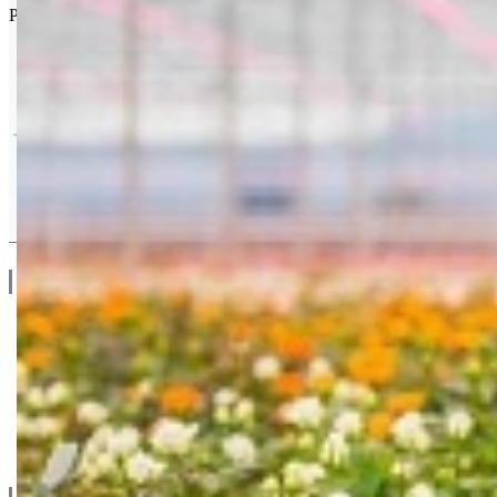
Proizvođač poljoprivrednih hemikalija iz Vestmaas-a, Holandija.
Drugi Proizvodi od Van Iperen
Linkovi
O Nama
Katalozi
Blog
Projektovanje / Izgradnja
Informacije