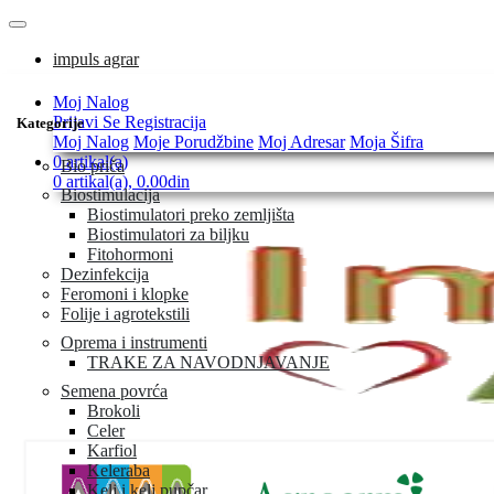
impuls agrar
Moj Nalog
Prijavi Se
Registracija
Kategorije
Moj Nalog
Moje Porudžbine
Moj Adresar
Moja Šifra
0 artikal(a)
Bio priča
0 artikal(a), 0.00din
Biostimulacija
Biostimulatori preko zemljišta
Biostimulatori za biljku
Fitohormoni
Dezinfekcija
Feromoni i klopke
Folije i agrotekstili
Oprema i instrumenti
TRAKE ZA NAVODNJAVANJE
Semena povrća
Brokoli
Celer
Karfiol
Keleraba
Kelj i kelj pupčar