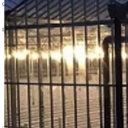
Ocenite i napišite preporuku
Isporuka Info
Limit za porudžbinu je
500.00 dinara
za isporuku na teritoriji Srbije
Bio priča
Biostimulacija
Dezinfekcija
Feromoni i klopke
Folije i agrotekstili
Oprema i instrumenti
Semena povrća
Sredstva za ishranu biljaka
Sredstva za zaštitu biljaka
Supstrati
Zaštita ... u 10 litara