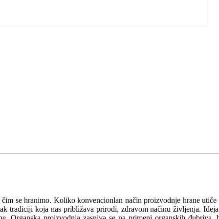
a čim se hranimo. Koliko konvencionlan način proizvodnje hrane utiče
 tradiciji koja nas približava prirodi, zdravom načinu življenja. Ideja
očine. Organska proizvodnja zasniva se na primeni organskih đubriva, 