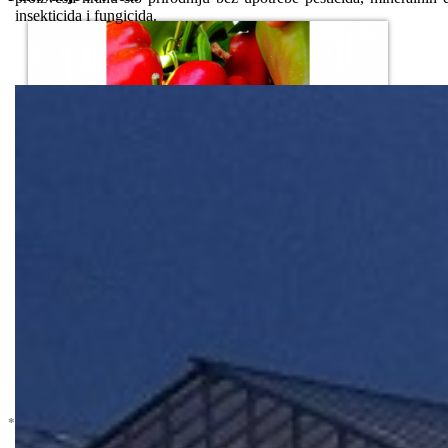
insekticida i fungicida.
* U cenu je uracunat PDV *
Nema Na Stanju !