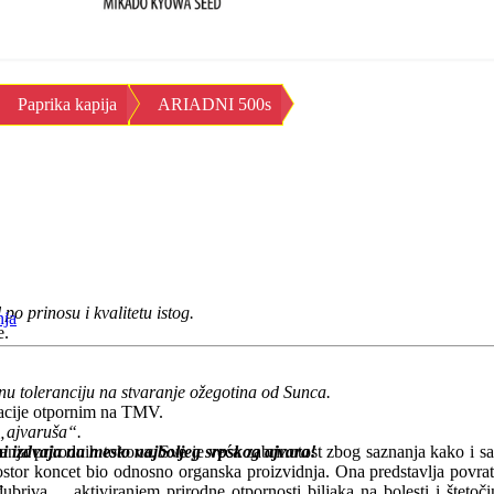
Paprika kapija
ARIADNI 500s
o prinosu i kvalitetu istog.
nja
e.
enu toleranciju na stvaranje ožegotina od Sunca.
tacije otpornim na TMV.
a „ajvaruša“.
ni izdvaja na mesto najboljeg srpskog ajvara!
nja prirodnih tokova. Sve je veća zabrinutost zbog saznanja kako i s
ostor koncet bio odnosno organska proizvidnja. Ona predstavlja povratak
đubriva ... aktiviranjem prirodne otpornosti biljaka na bolesti i štet