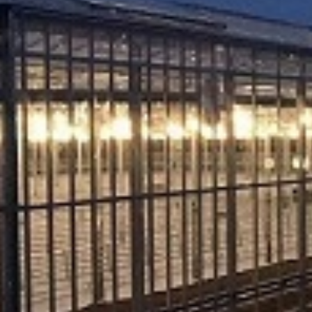
. Za inostranstvo, molimo da nas kontaktirate za informacije o ceni i m