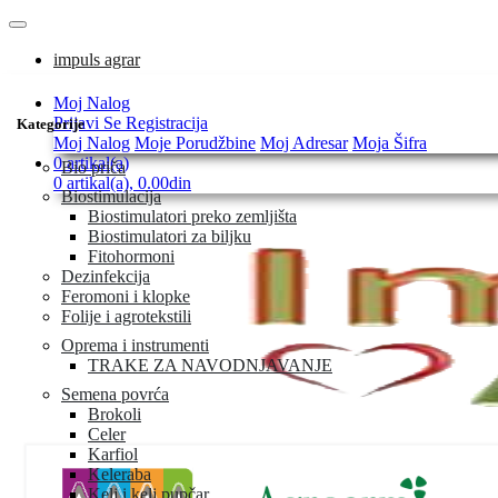
impuls agrar
Moj Nalog
Prijavi Se
Registracija
Kategorije
Moj Nalog
Moje Porudžbine
Moj Adresar
Moja Šifra
0 artikal(a)
Bio priča
0 artikal(a), 0.00din
Biostimulacija
Biostimulatori preko zemljišta
Biostimulatori za biljku
Fitohormoni
Dezinfekcija
Feromoni i klopke
Folije i agrotekstili
Oprema i instrumenti
TRAKE ZA NAVODNJAVANJE
Semena povrća
Brokoli
Celer
Karfiol
Keleraba
Kelj i kelj pupčar