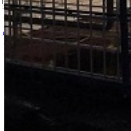
ili probajte naprednu:
pretragu
1. CRVENO ZLATO 25g
2. FORTESSE
3. ARIADNI 500s
4. 