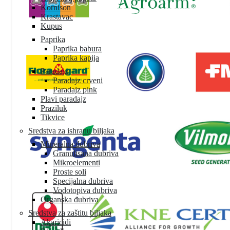
Kornison
Krastavac
Kupus
Paprika
Paprika babura
Paprika kapija
Paradajz
Paradajz crveni
Paradajz pink
Plavi paradajz
Praziluk
Tikvice
Sredstva za ishranu biljaka
Mineralna đubriva
Granulisana đubriva
Mikroelementi
Proste soli
Specijalna đubriva
Vodotopiva đubriva
Organska đubriva
Sredstva za zaštitu biljaka
Akaricidi