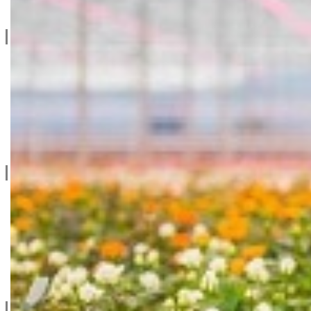
Projektovanje / Izgradnja
Informacije
Privatnost & Kolačići
Uslovi Korišćenja
Dostava & Povraćaj
Mapa
Kontakt info
065/202-52-02
Ive Lole Ribara 65, 22406 Irig
Srbija
Kontaktirajte nas
Social