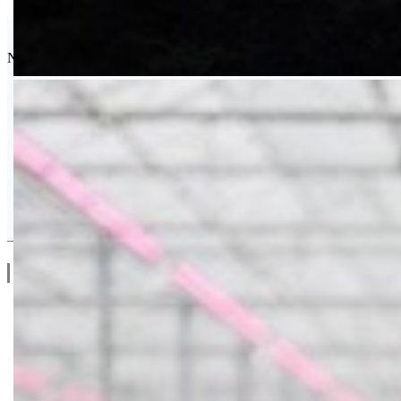
Seminis
Najpoznatija semenska kuća povrća na svetu.
Drugi Proizvodi od Seminis
Linkovi
O Nama
Katalozi
Blog